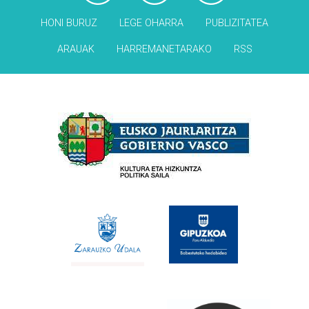
HONI BURUZ
LEGE OHARRA
PUBLIZITATEA
ARAUAK
HARREMANETARAKO
RSS
Babesleak