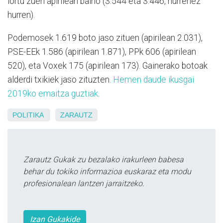
lortu zuen apirilean baino (3.544 eta 3.446, hurrenez
hurren).
Podemosek 1.619 boto jaso zituen (apirilean 2.031),
PSE-EEk 1.586 (apirilean 1.871), PPk 606 (apirilean
520), eta Voxek 175 (apirilean 173). Gainerako botoak
alderdi txikiek jaso zituzten.
Hemen daude ikusgai
2019ko emaitza guztiak
.
POLITIKA
ZARAUTZ
Zarautz Gukak zu bezalako irakurleen babesa
behar du tokiko informazioa euskaraz eta modu
profesionalean lantzen jarraitzeko.
Izan Gukakide