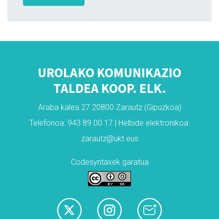
UROLAKO KOMUNIKAZIO
TALDEA KOOP. ELK.
Araba kalea 27 20800 Zarautz (Gipuzkoa)
Telefonoa: 943 89 00 17 | Helbide elektronikoa:
zarautz@ukt.eus
Codesyntaxek garatua