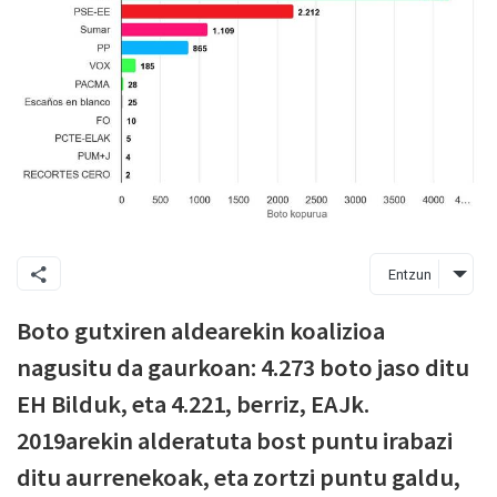
Entzun
Boto gutxiren aldearekin koalizioa
nagusitu da gaurkoan: 4.273 boto jaso ditu
EH Bilduk, eta 4.221, berriz, EAJk.
2019arekin alderatuta bost puntu irabazi
ditu aurrenekoak, eta zortzi puntu galdu,