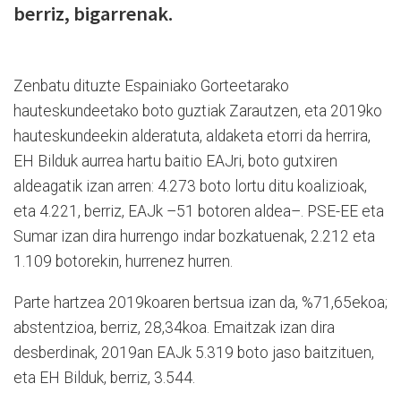
berriz, bigarrenak.
Zenbatu dituzte Espainiako Gorteetarako
hauteskundeetako boto guztiak Zarautzen, eta 2019ko
hauteskundeekin alderatuta, aldaketa etorri da herrira,
EH Bilduk aurrea hartu baitio EAJri, boto gutxiren
aldeagatik izan arren: 4.273 boto lortu ditu koalizioak,
eta 4.221, berriz, EAJk –51 botoren aldea–. PSE-EE eta
Sumar izan dira hurrengo indar bozkatuenak, 2.212 eta
1.109 botorekin, hurrenez hurren.
Parte hartzea 2019koaren bertsua izan da, %71,65ekoa;
abstentzioa, berriz, 28,34koa. Emaitzak izan dira
desberdinak, 2019an EAJk 5.319 boto jaso baitzituen,
eta EH Bilduk, berriz, 3.544.