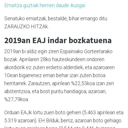
Emaitza guztiak hemen daude ikusgai.
Senatuko emaitzak, bestalde, bihar emango ditu
ZARAUZKO HITZAk.
2019an EAJ indar bozkatuena
2019an bi aldiz egin ziren Espainiako Gorteetarako
bozak. Apirilaren 28ko hauteskundeen ondoren
akordiorik ez zuten erdietsi alderdiek, eta azaroaren
10ean bigarrenez eman behar izan zuten botoa
herritarrek. Zarautzen, apirilean %22,53koa izan zen
abstentzioa, eta bost puntu handiagoa, azaroan,
%27,79koa.
Orduan EAJk lortu zuen boto gehien (5.463 apirilean eta
5.319 azaroan). EH Bilduk, berriz, azaroan boto gehiago