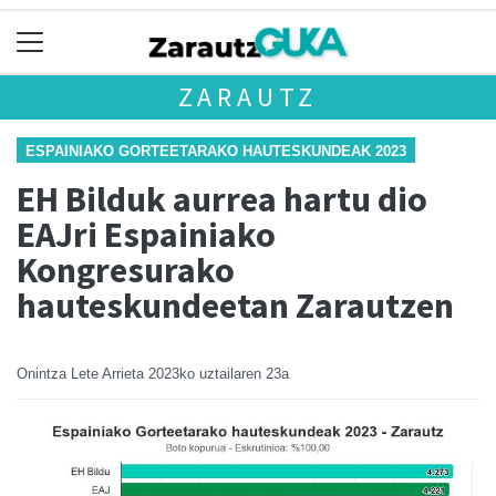
ZARAUTZ
ESPAINIAKO GORTEETARAKO HAUTESKUNDEAK 2023
EH Bilduk aurrea hartu dio
EAJri Espainiako
Kongresurako
hauteskundeetan Zarautzen
Onintza Lete Arrieta
2023ko uztailaren 23a