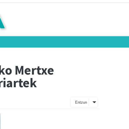
uko Mertxe
riartek
Entzun