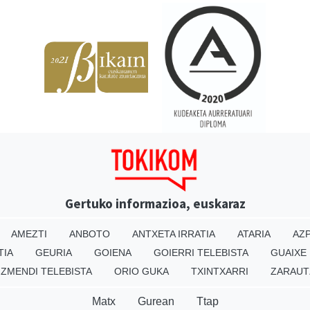
Gertuko informazioa, euskaraz
AMEZTI
ANBOTO
ANTXETA IRRATIA
ATARIA
AZP
TIA
GEURIA
GOIENA
GOIERRI TELEBISTA
GUAIXE
IZMENDI TELEBISTA
ORIO GUKA
TXINTXARRI
ZARAUT
Matx
Gurean
Ttap