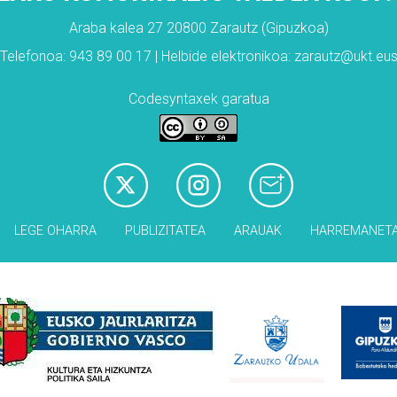
Araba kalea 27 20800 Zarautz (Gipuzkoa)
Telefonoa: 943 89 00 17 | Helbide elektronikoa: zarautz@ukt.eu
Codesyntaxek garatua
LEGE OHARRA
PUBLIZITATEA
ARAUAK
HARREMANET
Babesleak