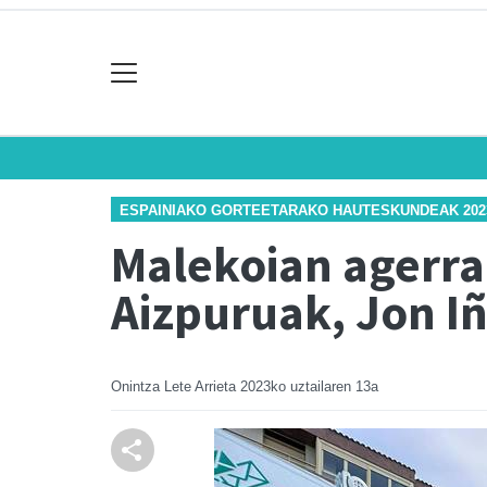
ESPAINIAKO GORTEETARAKO HAUTESKUNDEAK 202
Malekoian agerra
Aizpuruak, Jon Iñ
Onintza Lete Arrieta
2023ko uztailaren 13a