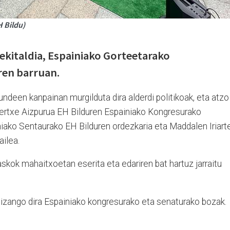
H Bildu)
 ekitaldia, Espainiako Gorteetarako
en barruan.
deen kanpainan murgilduta dira alderdi politikoak, eta atzo
Mertxe Aizpurua EH Bilduren Espainiako Kongresurako
niako Sentaurako EH Bilduren ordezkaria eta Maddalen Iriart
ilea.
askok mahaitxoetan eserita eta edariren bat hartuz jarraitu
 izango dira Espainiako kongresurako eta senaturako bozak.