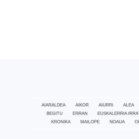
AIARALDEA
AIKOR
AIURRI
ALEA
BEGITU
ERRAN
EUSKALERRIA IRRA
KRONIKA
MAILOPE
NOAUA
O