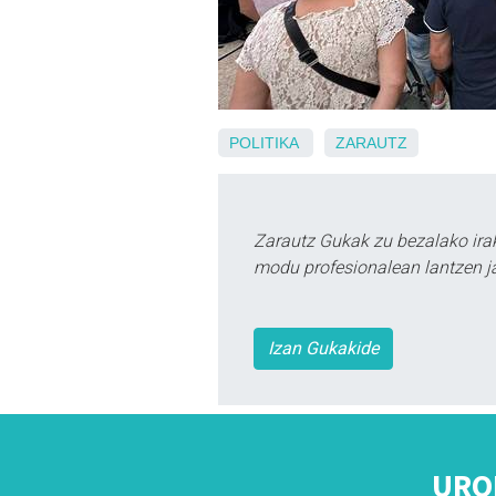
POLITIKA
ZARAUTZ
Zarautz Gukak zu bezalako ira
modu profesionalean lantzen ja
Izan Gukakide
URO