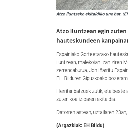
Atzo iluntzeko ekitaldiko une bat. (E
Atzo iluntzean egin zuten
hauteskundeen kanpainar
Espainiako Gorteetarako hauteskun
iluntzean, malekoian izan ziren 
zerrendaburua, Jon Iñarritu Espai
EH Bilduren Gipuzkoako bozerama
Herritar batzuek zutik, eta beste 
zuten koalizioaren ekitaldia.
Datorren astean, uztailaren 23an,
(Argazkiak: EH Bildu)