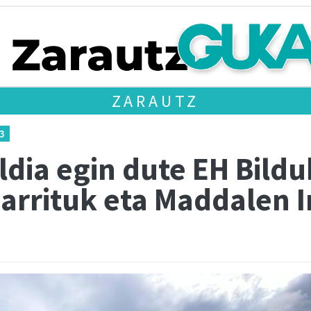
ZARAUTZ
3
ldia egin dute EH Bild
arrituk eta Maddalen I