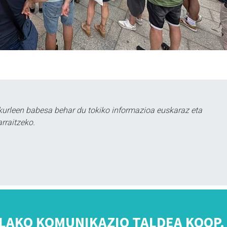
kurleen babesa behar du tokiko informazioa euskaraz eta
rraitzeko.
LAKO KOMUNIKAZIO TALDEA KOOP. 