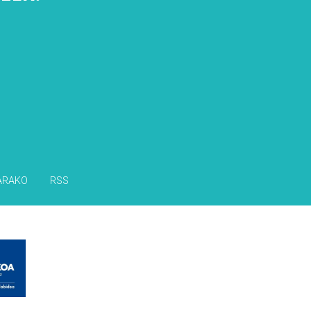
s
ARAKO
RSS