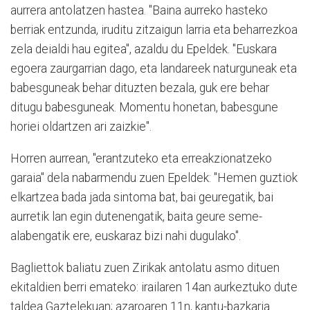
aurrera antolatzen hastea. "Baina aurreko hasteko
berriak entzunda, iruditu zitzaigun larria eta beharrezkoa
zela deialdi hau egitea", azaldu du Epeldek. "Euskara
egoera zaurgarrian dago, eta landareek naturguneak eta
babesguneak behar dituzten bezala, guk ere behar
ditugu babesguneak. Momentu honetan, babesgune
horiei oldartzen ari zaizkie".
Horren aurrean, "erantzuteko eta erreakzionatzeko
garaia" dela nabarmendu zuen Epeldek: "Hemen guztiok
elkartzea bada jada sintoma bat, bai geuregatik, bai
aurretik lan egin dutenengatik, baita geure seme-
alabengatik ere, euskaraz bizi nahi dugulako".
Bagliettok baliatu zuen Zirikak antolatu asmo dituen
ekitaldien berri emateko: irailaren 14an aurkeztuko dute
taldea Gaztelekuan; azaroaren 11n, kantu-bazkaria