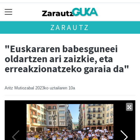
ZARAUTZ
"Euskararen babesguneei
oldartzen ari zaizkie, eta
erreakzionatzeko garaia da"
Aritz Mutiozabal
2023ko uztailaren 10a