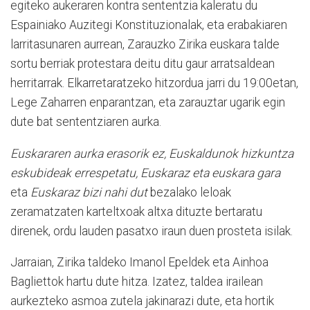
egiteko aukeraren kontra sententzia kaleratu du
Espainiako Auzitegi Konstituzionalak, eta erabakiaren
larritasunaren aurrean, Zarauzko Zirika euskara talde
sortu berriak protestara deitu ditu gaur arratsaldean
herritarrak. Elkarretaratzeko hitzordua jarri du 19:00etan,
Lege Zaharren enparantzan, eta zarauztar ugarik egin
dute bat sententziaren aurka.
Euskararen aurka erasorik ez, Euskaldunok hizkuntza
eskubideak errespetatu, Euskaraz eta euskara gara
eta
Euskaraz bizi nahi dut
bezalako leloak
zeramatzaten karteltxoak altxa dituzte bertaratu
direnek, ordu lauden pasatxo iraun duen prosteta isilak.
Jarraian, Zirika taldeko Imanol Epeldek eta Ainhoa
Bagliettok hartu dute hitza. Izatez, taldea irailean
aurkezteko asmoa zutela jakinarazi dute, eta hortik