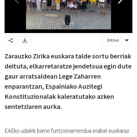
Entzun
Zarauzko Zirika euskara talde sortu berriak
deituta, elkarretaratze jendetsua egin dute
gaur arratsaldean Lege Zaharren
enparantzan, Espainiako Auzitegi
Konstituzionalak kaleratutako azken
sentetziaren aurka.
EAEko udalek barne funtzionamendua erabat euskaraz