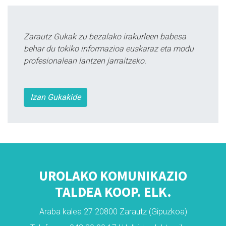
Zarautz Gukak zu bezalako irakurleen babesa
behar du tokiko informazioa euskaraz eta modu
profesionalean lantzen jarraitzeko.
Izan Gukakide
UROLAKO KOMUNIKAZIO
TALDEA KOOP. ELK.
Araba kalea 27 20800 Zarautz (Gipuzkoa)