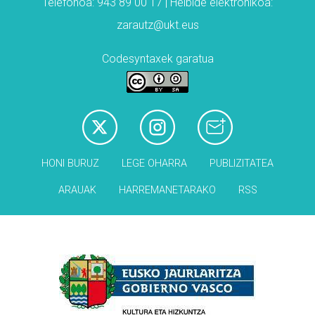
Telefonoa: 943 89 00 17 | Helbide elektronikoa:
zarautz@ukt.eus
Codesyntaxek garatua
HONI BURUZ
LEGE OHARRA
PUBLIZITATEA
ARAUAK
HARREMANETARAKO
RSS
Babesleak