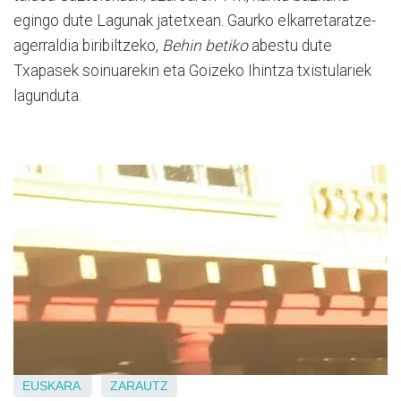
egingo dute Lagunak jatetxean. Gaurko elkarretaratze-
agerraldia biribiltzeko,
Behin betiko
abestu dute
Txapasek soinuarekin eta Goizeko Ihintza txistulariek
lagunduta.
EUSKARA
ZARAUTZ