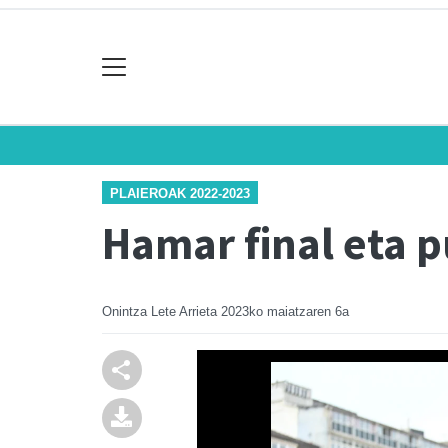
PLAIEROAK 2022-2023
Hamar final eta 
Onintza Lete Arrieta
2023ko maiatzaren 6a