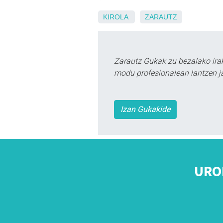
KIROLA
ZARAUTZ
Zarautz Gukak zu bezalako ira
modu profesionalean lantzen ja
Izan Gukakide
URO