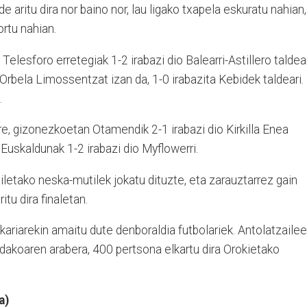
e aritu dira nor baino nor, lau ligako txapela eskuratu nahian,
rtu nahian.
elesforo erretegiak 1-2 irabazi dio Balearri-Astillero taldear
bela Limossentzat izan da, 1-0 irabazita Kebidek taldeari.
.
ere, gizonezkoetan Otamendik 2-1 irabazi dio Kirkilla Enea
uskaldunak 1-2 irabazi dio Myflowerri.
iletako neska-mutilek jokatu dituzte, eta zarauztarrez gain
ritu dira finaletan.
kariarekin amaitu dute denboraldia futbolariek. Antolatzaile
akoaren arabera, 400 pertsona elkartu dira Orokietako
a)