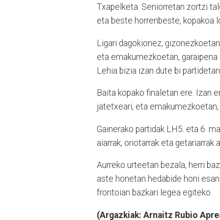
Txapelketa. Seniorretan zortzi tald
eta beste horrenbeste, kopakoa lo
Ligari dagokionez, gizonezkoetan T
eta emakumezkoetan, garaipena Or
Lehia bizia izan dute bi partidetan
Baita kopako finaletan ere. Izan 
jatetxeari, eta emakumezkoetan, E
Gainerako partidak LH5. eta 6. ma
aiarrak, oriotarrak eta getariarrak a
Aurreko urteetan bezala, herri baz
aste honetan hedabide honi esand
frontoian bazkari legea egiteko.
(Argazkiak: Arnaitz Rubio Apre