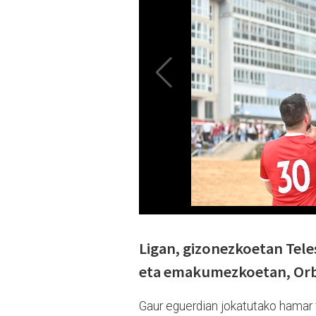
Ligan, gizonezkoetan Teles
eta emakumezkoetan, Orbe
Gaur eguerdian jokatutako hamar 