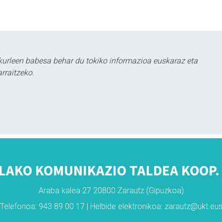
kurleen babesa behar du tokiko informazioa euskaraz eta
rraitzeko.
LAKO KOMUNIKAZIO TALDEA KOOP. 
Araba kalea 27 20800 Zarautz (Gipuzkoa)
Telefonoa: 943 89 00 17 | Helbide elektronikoa: zarautz@ukt.eu