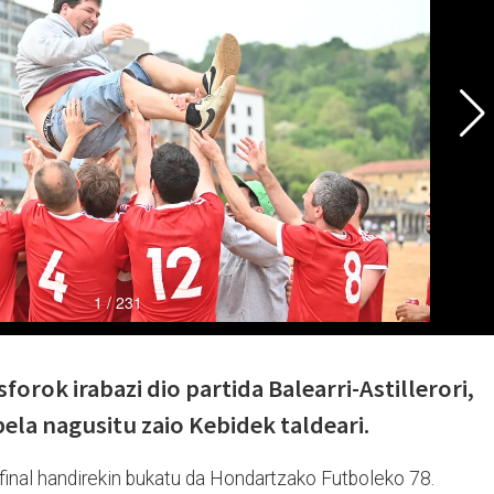
forok irabazi dio partida Balearri-Astillerori,
la nagusitu zaio Kebidek taldeari.
final handirekin bukatu da Hondartzako Futboleko 78.