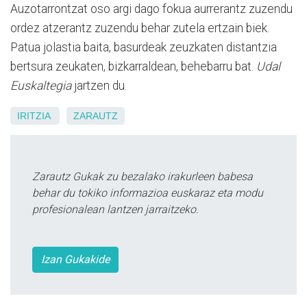
Auzotarrontzat oso argi dago fokua aurrerantz zuzendu
ordez atzerantz zuzendu behar zutela ertzain biek.
Patua jolastia baita, basurdeak zeuzkaten distantzia
bertsura zeukaten, bizkarraldean, behebarru bat.
Udal
Euskaltegia
jartzen du.
IRITZIA
ZARAUTZ
Zarautz Gukak zu bezalako irakurleen babesa
behar du tokiko informazioa euskaraz eta modu
profesionalean lantzen jarraitzeko.
Izan Gukakide