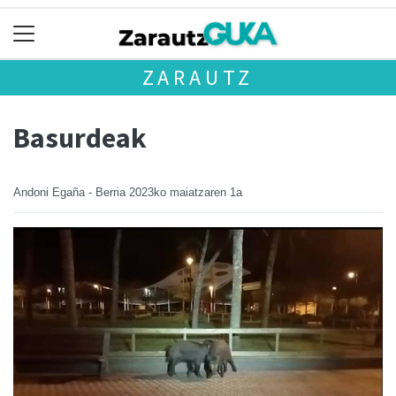
ZARAUTZ
Basurdeak
Andoni Egaña - Berria
2023ko maiatzaren 1a