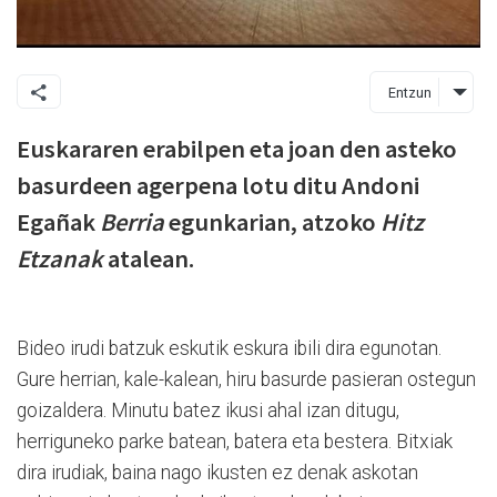
Entzun
Euskararen erabilpen eta joan den asteko
basurdeen agerpena lotu ditu Andoni
Egañak
Berria
egunkarian, atzoko
Hitz
Etzanak
atalean.
Bideo irudi batzuk eskutik eskura ibili dira egunotan.
Gure herrian, kale-kalean, hiru basurde pasieran ostegun
goizaldera. Minutu batez ikusi ahal izan ditugu,
herriguneko parke batean, batera eta bestera. Bitxiak
dira irudiak, baina nago ikusten ez denak askotan