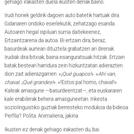
gehiago irakasten duela ikusten denak baino.
Irudi horiek geldirik dagoen auto batetik hartuak dira.
Gidariaren ondoko eserlekutik, zehatzago esanda.
Autoaren hegal ispiluan suma daitekeenez,
Ertzaintzarena da autoa. Bi ertzain dira, beraz,
basurdeak aurrean dituztela grabatzen ari direnak.
Irudiak dira bitxiak, baina esanguratsuak hitzak. Ertzain
batak besteari harridura zein hizkuntzatan adierazten
dion zait adierazgarrien. «
¡Qué guapos!
». «
Ahí van,
chaval. ¡Qué grandes!
». «!Estos pal horno, chaval!».
Kaleak arnasgune —basurdeentzat—, eta euskararen
kale erabilerak behera arnasguneetan. Inkesta
soziolinguistiko guztiak berresteko modukoa da bideoa.
Perfila? Polita. Animaliena, jakina.
Ikusten ez denak gehiago irakasten du, bai.