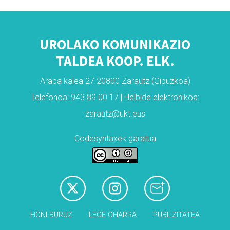
UROLAKO KOMUNIKAZIO
TALDEA KOOP. ELK.
Araba kalea 27 20800 Zarautz (Gipuzkoa)
Telefonoa: 943 89 00 17 | Helbide elektronikoa:
zarautz@ukt.eus
Codesyntaxek garatua
HONI BURUZ
LEGE OHARRA
PUBLIZITATEA