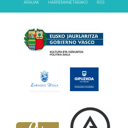
ARAUAK
HARREMANETARAKO
RSS
Babesleak