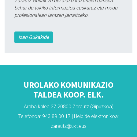
Zarautz Gukak zu bezalako irakurleen babesa
behar du tokiko informazioa euskaraz eta modu
profesionalean lantzen jarraitzeko.
Izan Gukakide
UROLAKO KOMUNIKAZIO
TALDEA KOOP. ELK.
Araba kalea 27 20800 Zarautz (Gipuzkoa)
Telefonoa: 943 89 00 17 | Helbide elektronikoa:
zarautz@ukt.eus