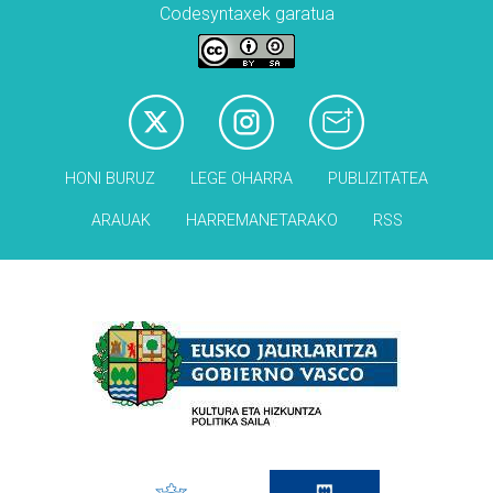
Codesyntaxek garatua
HONI BURUZ
LEGE OHARRA
PUBLIZITATEA
ARAUAK
HARREMANETARAKO
RSS
Babesleak