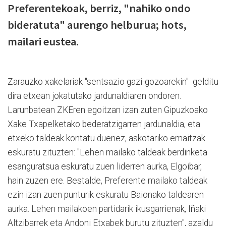
Preferentekoak, berriz, "nahiko ondo
bideratuta" aurengo helburua; hots,
mailari eustea.
Zarauzko xakelariak "sentsazio gazi-gozoarekin" gelditu
dira etxean jokatutako jardunaldiaren ondoren.
Larunbatean ZKEren egoitzan izan zuten Gipuzkoako
Xake Txapelketako bederatzigarren jardunaldia, eta
etxeko taldeak kontatu duenez, askotariko emaitzak
eskuratu zituzten: "Lehen mailako taldeak berdinketa
esanguratsua eskuratu zuen liderren aurka, Elgoibar,
hain zuzen ere. Bestalde, Preferente mailako taldeak
ezin izan zuen punturik eskuratu Baionako taldearen
aurka. Lehen mailakoen partidarik ikusgarrienak, Iñaki
Altzibarrek eta Andoni Etxabek burutu zituzten", azaldu