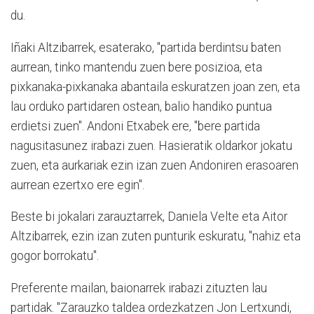
du.
Iñaki Altzibarrek, esaterako, "partida berdintsu baten
aurrean, tinko mantendu zuen bere posizioa, eta
pixkanaka-pixkanaka abantaila eskuratzen joan zen, eta
lau orduko partidaren ostean, balio handiko puntua
erdietsi zuen". Andoni Etxabek ere, "bere partida
nagusitasunez irabazi zuen. Hasieratik oldarkor jokatu
zuen, eta aurkariak ezin izan zuen Andoniren erasoaren
aurrean ezertxo ere egin".
Beste bi jokalari zarauztarrek, Daniela Velte eta Aitor
Altzibarrek, ezin izan zuten punturik eskuratu, "nahiz eta
gogor borrokatu".
Preferente mailan, baionarrek irabazi zituzten lau
partidak. "Zarauzko taldea ordezkatzen Jon Lertxundi,