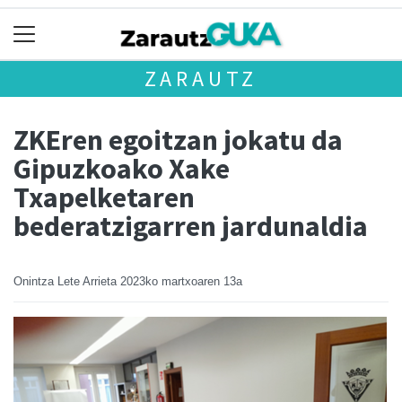
ZARAUTZ
ZKEren egoitzan jokatu da
Gipuzkoako Xake
Txapelketaren
bederatzigarren jardunaldia
Onintza Lete Arrieta
2023ko martxoaren 13a