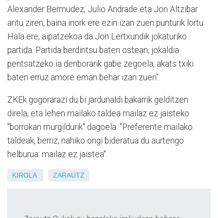
Alexander Bermudez, Julio Andrade eta Jon Altzibar
aritu ziren, baina inork ere ezin izan zuen punturik lortu.
Hala ere, aipatzekoa da Jon Lertxundik jokaturiko
partida. Partida berdintsu baten ostean, jokaldia
pentsatzeko ia denborarik gabe zegoela, akats txiki
baten erruz amore eman behar izan zuen".
ZKEk gogorarazi du bi jardunaldi bakarrik gelditzen
direla, eta lehen mailako taldea mailaz ez jaisteko
"borrokan murgildurik" dagoela. "Preferente mailako
taldeak, berriz, nahiko ongi bideratua du aurtengo
helburua: mailaz ez jaistea".
KIROLA
ZARAUTZ