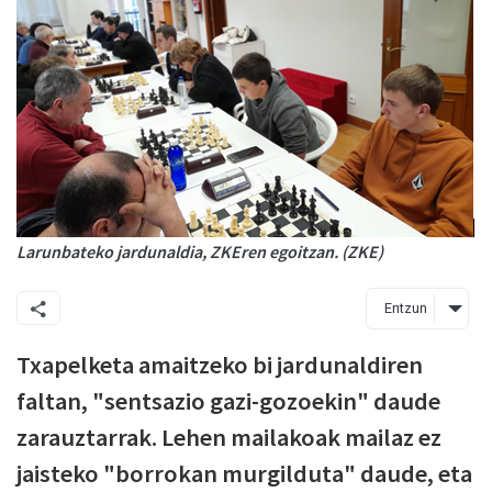
Larunbateko jardunaldia, ZKEren egoitzan. (ZKE)
Entzun
Txapelketa amaitzeko bi jardunaldiren
faltan, "sentsazio gazi-gozoekin" daude
zarauztarrak. Lehen mailakoak mailaz ez
jaisteko "borrokan murgilduta" daude, eta