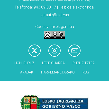
Telefonoa: 943 89 00 17 | Helbide elektronikoa:
zarautz@ukt.eus
Codesyntaxek garatua
HONI BURUZ
LEGE OHARRA
PUBLIZITATEA
ARAUAK
HARREMANETARAKO
RSS
Babesleak