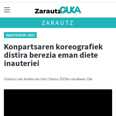
ZARAUTZ
INAUTERIAK 2023
Konpartsaren koreografiek
distira berezia eman diete
inauteriei
Onintza Lete Arrieta eta Urtzi Oteiza
2023ko otsailaren 19a