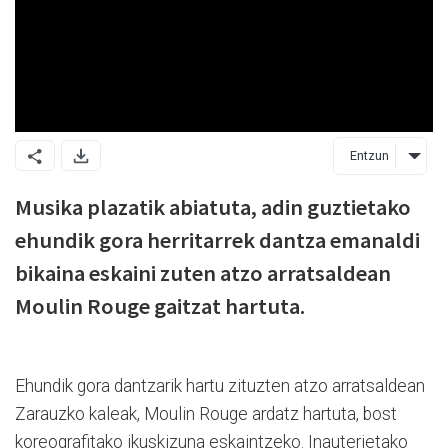
Entzun
Musika plazatik abiatuta, adin guztietako
ehundik gora herritarrek dantza emanaldi
bikaina eskaini zuten atzo arratsaldean
Moulin Rouge gaitzat hartuta.
Ehundik gora dantzarik hartu zituzten atzo arratsaldean
Zarauzko kaleak, Moulin Rouge ardatz hartuta, bost
koreografitako ikuskizuna eskaintzeko. Inauterietako