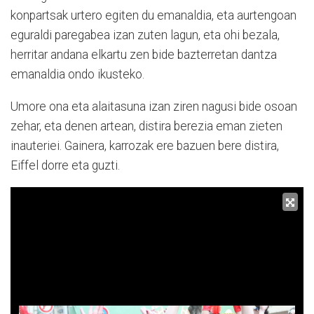
konpartsak urtero egiten du emanaldia, eta aurtengoan
eguraldi paregabea izan zuten lagun, eta ohi bezala,
herritar andana elkartu zen bide bazterretan dantza
emanaldia ondo ikusteko.
Umore ona eta alaitasuna izan ziren nagusi bide osoan
zehar, eta denen artean, distira berezia eman zieten
inauteriei. Gainera, karrozak ere bazuen bere distira,
Eiffel dorre eta guzti.