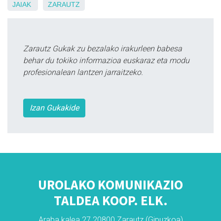
JAIAK
ZARAUTZ
Zarautz Gukak zu bezalako irakurleen babesa
behar du tokiko informazioa euskaraz eta modu
profesionalean lantzen jarraitzeko.
Izan Gukakide
UROLAKO KOMUNIKAZIO
TALDEA KOOP. ELK.
Araba kalea 27 20800 Zarautz (Gipuzkoa)