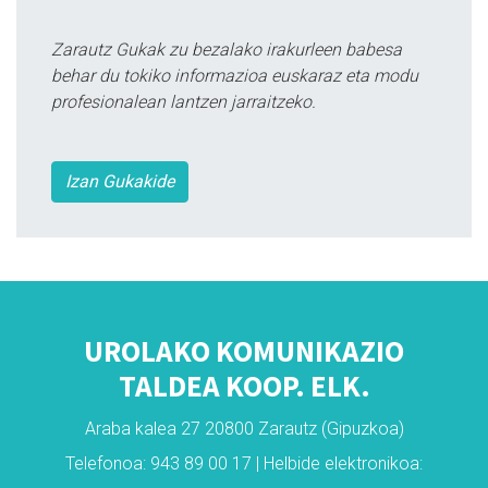
Zarautz Gukak zu bezalako irakurleen babesa
behar du tokiko informazioa euskaraz eta modu
profesionalean lantzen jarraitzeko.
Izan Gukakide
UROLAKO KOMUNIKAZIO
TALDEA KOOP. ELK.
Araba kalea 27 20800 Zarautz (Gipuzkoa)
Telefonoa: 943 89 00 17 | Helbide elektronikoa: