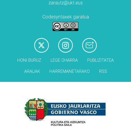
zarautz@ukt.eus
Codesyntaxek garatua
HONI BURUZ
LEGE OHARRA
PUBLIZITATEA
ARAUAK
HARREMANETARAKO
RSS
Babesleak