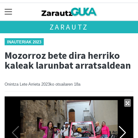
ZARAUTZ
INAUTERIAK 2023
Mozorroz bete dira herriko
kaleak larunbat arratsaldean
Onintza Lete Arrieta
2023ko otsailaren 18a