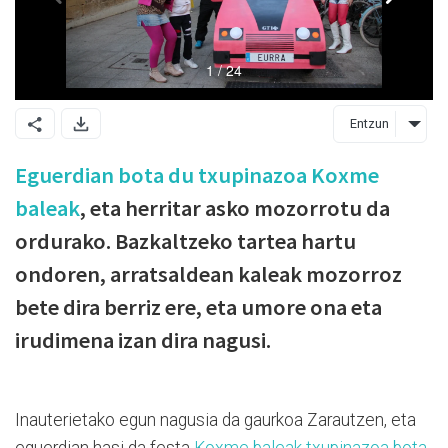
Entzun
Eguerdian bota du txupinazoa Koxme
baleak
, eta herritar asko mozorrotu da
ordurako. Bazkaltzeko tartea hartu
ondoren, arratsaldean kaleak mozorroz
bete dira berriz ere, eta umore ona eta
irudimena izan dira nagusi.
Inauterietako egun nagusia da gaurkoa Zarautzen, eta