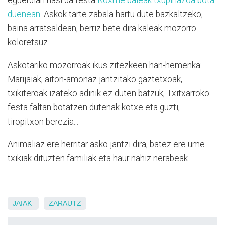
eguerdian hasi da festa
Koxme baleak txupinazoa bota
duenean
. Askok tarte zabala hartu dute bazkaltzeko,
baina arratsaldean, berriz bete dira kaleak mozorro
koloretsuz.
Askotariko mozorroak ikus zitezkeen han-hemenka:
Marijaiak, aiton-amonaz jantzitako gaztetxoak,
txikiteroak izateko adinik ez duten batzuk, Txitxarroko
festa faltan botatzen dutenak kotxe eta guzti,
tiropitxon berezia...
Animaliaz ere herritar asko jantzi dira, batez ere ume
txikiak dituzten familiak eta haur nahiz nerabeak.
JAIAK
ZARAUTZ