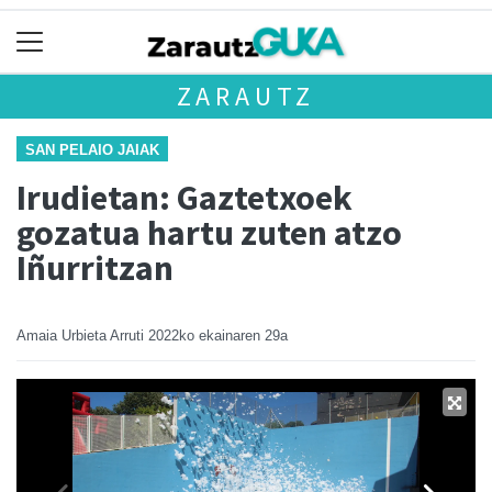
ZARAUTZ
SAN PELAIO JAIAK
Irudietan: Gaztetxoek
gozatua hartu zuten atzo
Iñurritzan
Amaia Urbieta Arruti
2022ko ekainaren 29a