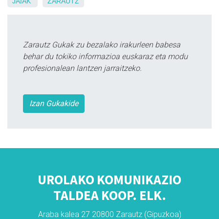
JAIAK
ZARAUTZ
Zarautz Gukak zu bezalako irakurleen babesa
behar du tokiko informazioa euskaraz eta modu
profesionalean lantzen jarraitzeko.
Izan Gukakide
UROLAKO KOMUNIKAZIO
TALDEA KOOP. ELK.
Araba kalea 27 20800 Zarautz (Gipuzkoa)