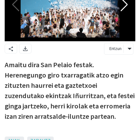
Entzun
Amaitu dira San Pelaio festak.
Herenegungo giro txarragatik atzo egin
zituzten haurrei eta gaztetxoei
zuzendutako ekintzak Iñurritzan, eta festei
ginga jartzeko, herri kirolak eta erromeria
izan ziren arratsalde-iluntze partean.