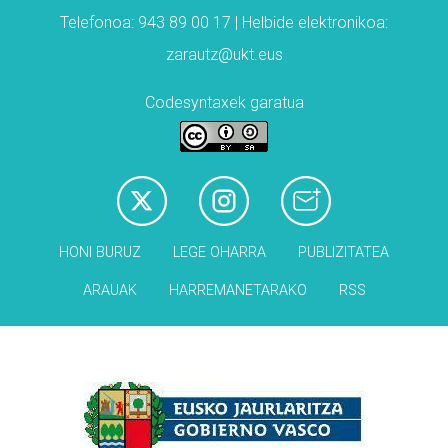
Telefonoa: 943 89 00 17 | Helbide elektronikoa:
zarautz@ukt.eus
Codesyntaxek garatua
HONI BURUZ
LEGE OHARRA
PUBLIZITATEA
ARAUAK
HARREMANETARAKO
RSS
Babesleak