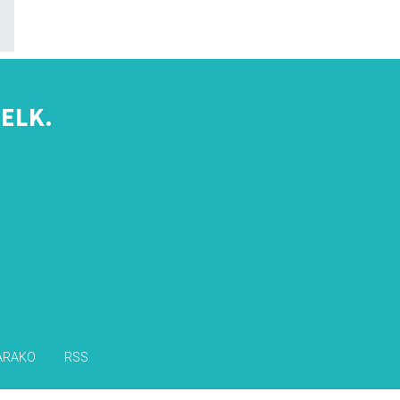
ELK.
s
ARAKO
RSS