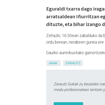
Eguraldi txarra dago iraga
arratsaldean Iñurritzan eg
dituzte, eta bihar izango d
Zehazki, 16:30ean zabalduko da b
ordu berean, nerabeen gunea ere z
Gaurko aurreikusitako gainontzeko
JAIAK
ZARAUTZ
Zarautz Gukak zu bezalako ira
modu profesionalean lantzen ja