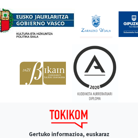
Babesleak
Gertuko informazioa, euskaraz