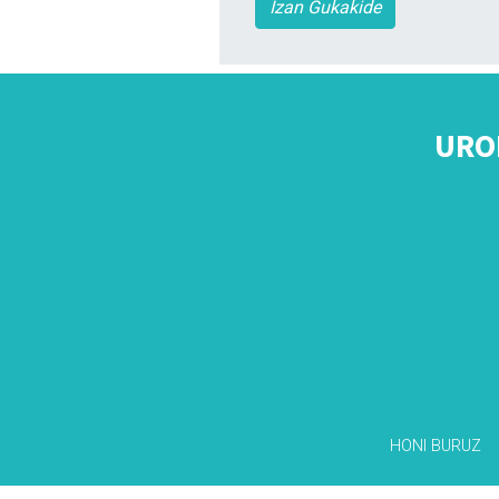
Izan Gukakide
URO
HONI BURUZ