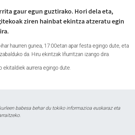
rrita gaur egun guztirako. Hori dela eta,
itekoak ziren hainbat ekintza atzeratu egin
ira.
ihar haurren gunea, 17:00etan apar festa egingo dute, eta
abalduko da. Hiru ekintzak Iñurritzan izango dira.
 ekitaldiek aurrera egingo dute.
kurleen babesa behar du tokiko informazioa euskaraz eta
rraitzeko.