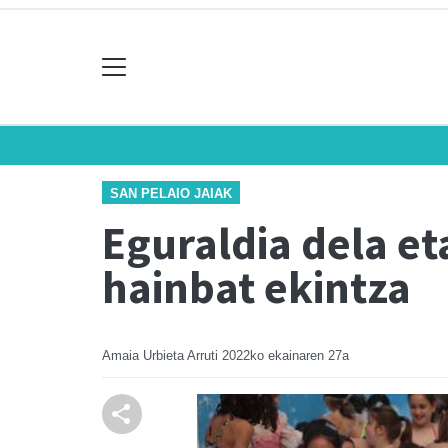
SAN PELAIO JAIAK
Eguraldia dela et
hainbat ekintza
Amaia Urbieta Arruti
2022ko ekainaren 27a