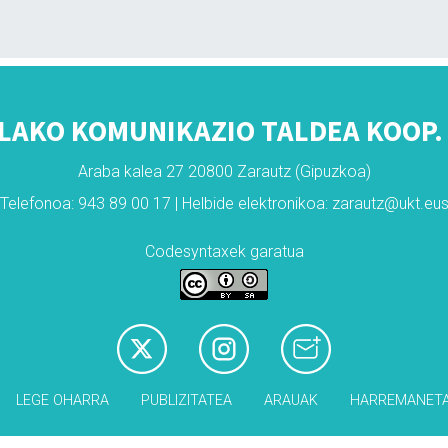
LAKO KOMUNIKAZIO TALDEA KOOP. 
Araba kalea 27 20800 Zarautz (Gipuzkoa)
Telefonoa: 943 89 00 17 | Helbide elektronikoa: zarautz@ukt.eu
Codesyntaxek garatua
LEGE OHARRA
PUBLIZITATEA
ARAUAK
HARREMANET