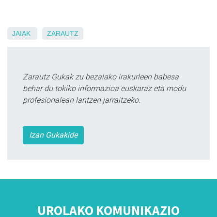
JAIAK
ZARAUTZ
Zarautz Gukak zu bezalako irakurleen babesa
behar du tokiko informazioa euskaraz eta modu
profesionalean lantzen jarraitzeko.
Izan Gukakide
UROLAKO KOMUNIKAZIO