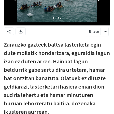
Entzun
Zarauzko gazteek baltsa lasterketa egin
dute moilatik hondartzara, eguraldia lagun
izan ez duten arren. Hainbat lagun
beldurrik gabe sartu dira urtetara, hamar
bat ontzitan banatuta. Olatuek ez dituzte
geldiarazi, lasterketari hasiera eman dion
suziria lehertu eta hamar minuturen
buruan lehorreratu baitira, dozenaka
ikusleren aurrean.