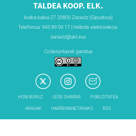
TALDEA KOOP. ELK.
Araba kalea 27 20800 Zarautz (Gipuzkoa)
Telefonoa: 943 89 00 17 | Helbide elektronikoa:
zarautz@ukt.eus
Codesyntaxek garatua
HONI BURUZ
LEGE OHARRA
PUBLIZITATEA
ARAUAK
HARREMANETARAKO
RSS
Babesleak