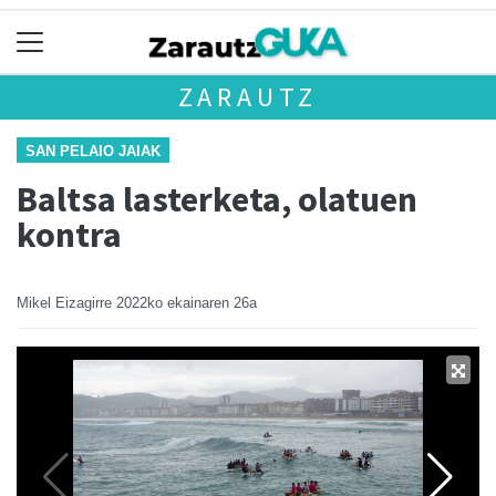
ZARAUTZ
SAN PELAIO JAIAK
Baltsa lasterketa, olatuen
kontra
Mikel Eizagirre
2022ko ekainaren 26a