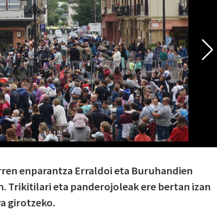
rren enparantza Erraldoi eta Buruhandien
. Trikitilari eta panderojoleak ere bertan izan
ra girotzeko.