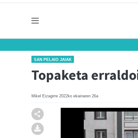
SAN PELAIO JAIAK
Topaketa erraldo
Mikel Eizagirre
2022ko ekainaren 26a