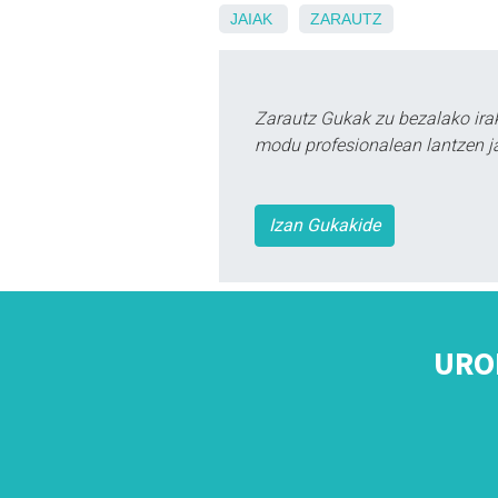
JAIAK
ZARAUTZ
Zarautz Gukak zu bezalako ira
modu profesionalean lantzen ja
Izan Gukakide
URO