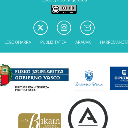
LEGE OHARRA
PUBLIZITATEA
ARAUAK
HARREMANET
Babesleak