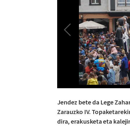
Jendez bete da Lege Zaha
Zarauzko IV. Topaketarekin
dira, erakusketa eta kaleji