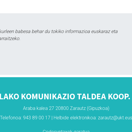
kurleen babesa behar du tokiko informazioa euskaraz eta
rraitzeko.
LAKO KOMUNIKAZIO TALDEA KOOP. 
Araba kalea 27 20800 Zarautz (Gipuzkoa)
Telefonoa: 943 89 00 17 | Helbide elektronikoa: zarautz@ukt.eu
Codesyntaxek garatua