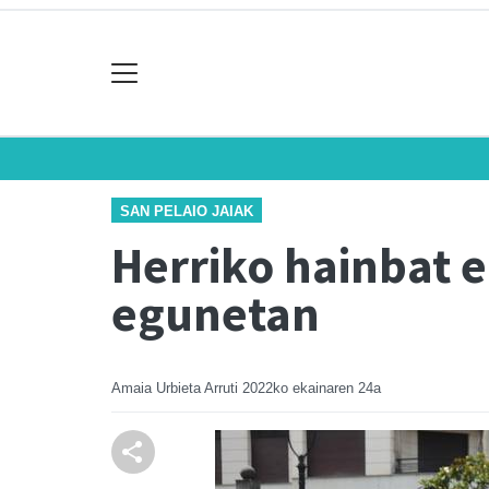
SAN PELAIO JAIAK
Herriko hainbat 
egunetan
Amaia Urbieta Arruti
2022ko ekainaren 24a