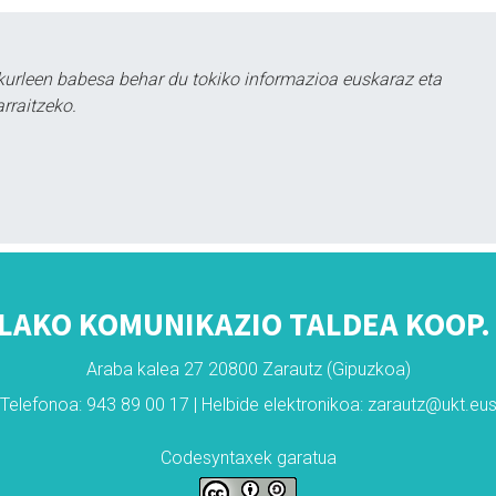
kurleen babesa behar du tokiko informazioa euskaraz eta
rraitzeko.
LAKO KOMUNIKAZIO TALDEA KOOP. 
Araba kalea 27 20800 Zarautz (Gipuzkoa)
Telefonoa: 943 89 00 17 | Helbide elektronikoa: zarautz@ukt.eu
Codesyntaxek garatua