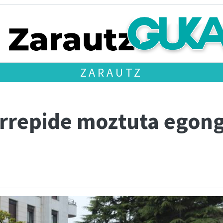
ZARAUTZ
errepide moztuta egong