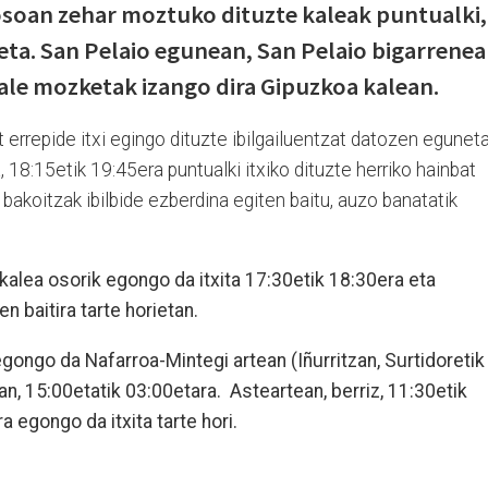
 osoan zehar moztuko dituzte kaleak puntualki,
ta. San Pelaio egunean, San Pelaio bigarrene
ale mozketak izango dira Gipuzkoa kalean.
at errepide itxi egingo dituzte ibilgailuentzat datozen eguneta
, 18:15etik 19:45era puntualki itxiko dituzte herriko hainbat
bakoitzak ibilbide ezberdina egiten baitu, auzo banatatik
kalea osorik egongo da itxita 17:30etik 18:30era eta
en baitira tarte horietan.
egongo da Nafarroa-Mintegi artean (Iñurritzan, Surtidoretik
an, 15:00etatik 03:00etara. Asteartean, berriz, 11:30etik
a egongo da itxita tarte hori.