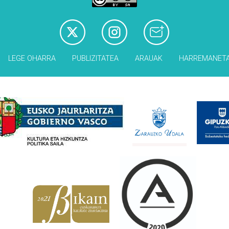
LEGE OHARRA
PUBLIZITATEA
ARAUAK
HARREMANET
Babesleak