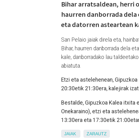
Bihar arratsaldean, herri
haurren danborrada dela e
eta datorren asteartean k
San Pelaio jaiak direla eta, hainb
Bihar, haurren danborrada dela eta
kale, danborradako lau taldeetako 
abiatuta.
Etzi eta astelehenean, Gipuzkoa 
20:30etik 21:30era, kalejirak izat
Bestalde, Gipuzkoa Kalea itxita 
Onekaraino), etzi eta astelehene
13:30era eta 17:30etik 21:00etar
JAIAK
ZARAUTZ