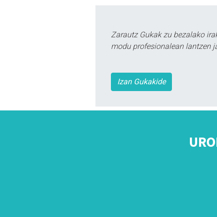
Zarautz Gukak zu bezalako ira
modu profesionalean lantzen ja
Izan Gukakide
URO