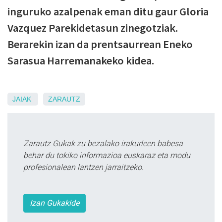
inguruko azalpenak eman ditu gaur Gloria
Vazquez Parekidetasun zinegotziak.
Berarekin izan da prentsaurrean Eneko
Sarasua Harremanakeko kidea.
JAIAK
ZARAUTZ
Zarautz Gukak zu bezalako irakurleen babesa
behar du tokiko informazioa euskaraz eta modu
profesionalean lantzen jarraitzeko.
Izan Gukakide