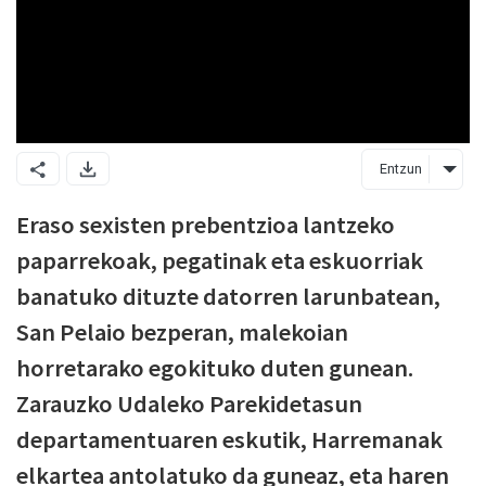
Entzun
Eraso sexisten prebentzioa lantzeko
paparrekoak, pegatinak eta eskuorriak
banatuko dituzte datorren larunbatean,
San Pelaio bezperan, malekoian
horretarako egokituko duten gunean.
Zarauzko Udaleko Parekidetasun
departamentuaren eskutik, Harremanak
elkartea antolatuko da guneaz, eta haren