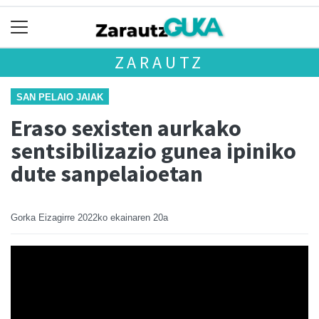
ZARAUTZ
SAN PELAIO JAIAK
Eraso sexisten aurkako
sentsibilizazio gunea ipiniko
dute sanpelaioetan
Gorka Eizagirre
2022ko ekainaren 20a