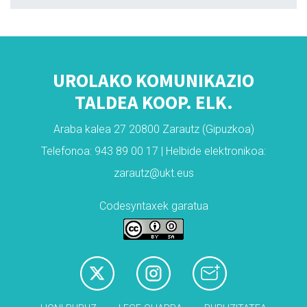
UROLAKO KOMUNIKAZIO
TALDEA KOOP. ELK.
Araba kalea 27 20800 Zarautz (Gipuzkoa)
Telefonoa: 943 89 00 17 | Helbide elektronikoa:
zarautz@ukt.eus
Codesyntaxek garatua