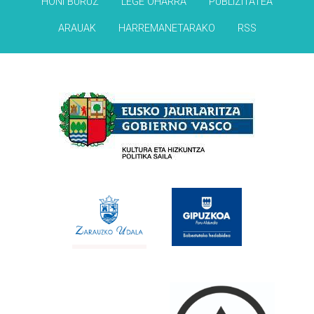
HONI BURUZ
LEGE OHARRA
PUBLIZITATEA
ARAUAK
HARREMANETARAKO
RSS
Babesleak