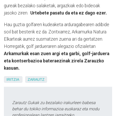
gureak bezalako salaketak, argazkiak edo bideoak
jasoko ziren.
Urtebete pasatu da eta ez dago ezer.
Hau guztia golfaren kudeaketa arduragabearen adibide
soil bat besterik ez da. Zoritxarrez, Arkamurka Natura
Elkarteak aurrez susmatzen zuena ari da gertatzen.
Horregatik, golf jardueraren alegazio ofizialetan
Arkamurkak esan zuen argi eta garbi, golf-jarduera
eta kontserbazioa bateraezinak zirela Zarauzko
kasuan.
IRITZIA
ZARAUTZ
Zarautz Gukak zu bezalako irakurleen babesa
behar du tokiko informazioa euskaraz eta modu
profesionalean lantzen jarraitzeko.