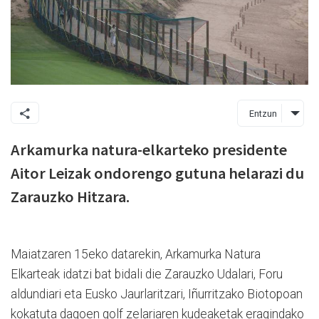
Entzun
Arkamurka natura-elkarteko presidente
Aitor Leizak ondorengo gutuna helarazi du
Zarauzko Hitzara.
Maiatzaren 15eko datarekin, Arkamurka Natura
Elkarteak idatzi bat bidali die Zarauzko Udalari, Foru
aldundiari eta Eusko Jaurlaritzari, Iñurritzako Biotopoan
kokatuta dagoen golf zelariaren kudeaketak eragindako