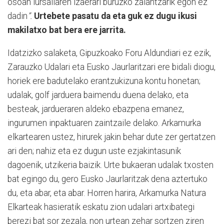
osoan lursailaren izaerari buruzko zalantzarik egon ez
dadin
”.
Urtebete pasatu da eta guk ez dugu ikusi
makilatxo bat bera ere jarrita.
Idatzizko salaketa, Gipuzkoako Foru Aldundiari ez ezik,
Zarauzko Udalari eta Eusko Jaurlaritzari ere bidali diogu,
horiek ere badutelako erantzukizuna kontu honetan;
udalak, golf jarduera baimendu duena delako, eta
besteak, jardueraren aldeko ebazpena emanez,
ingurumen inpaktuaren zaintzaile delako. Arkamurka
elkartearen ustez, hirurek jakin behar dute zer gertatzen
ari den; nahiz eta ez dugun uste ezjakintasunik
dagoenik, utzikeria baizik. Urte bukaeran udalak txosten
bat egingo du, gero Eusko Jaurlaritzak dena aztertuko
du, eta abar, eta abar. Horren harira
,
Arkamurka Natura
Elkarteak hasieratik eskatu zion udalari artxibategi
berezi bat sor zezala, non urtean zehar sortzen ziren