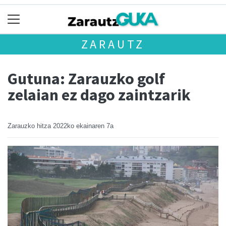
ZARAUTZ
Gutuna: Zarauzko golf
zelaian ez dago zaintzarik
Zarauzko hitza
2022ko ekainaren 7a