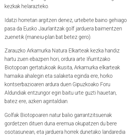
kezkak helarazteko.
Idatzi horretan argitzen denez, urtebete baino gehiago
pasa da Eusko Jaurlaritzak golf jarduera baimentzen
zuenetik (maneiu-plan bat betez gero).
Zarauzko Arkamurka Natura Elkarteak kezka handiz
hartu zuen ebazpen hori, ordura arte Iñurritzako
Biotopoan gertatukoak ikusita, Arkamurka elkarteak
hamaika ahalegin eta salaketa eginda ere, horko
kontserbazioaren ardura duen Gipuzkoako Foru
Aldundiak entzungor egin baitu urte guzti hauetan,
batez ere, azken agintaldian.
Golfak Biotopoaren natur balio garrantzitsuenak
gordetzen dituen duna eremua okupatzen du bere
osotasunean, eta jarduera horrek dunetako landaredia