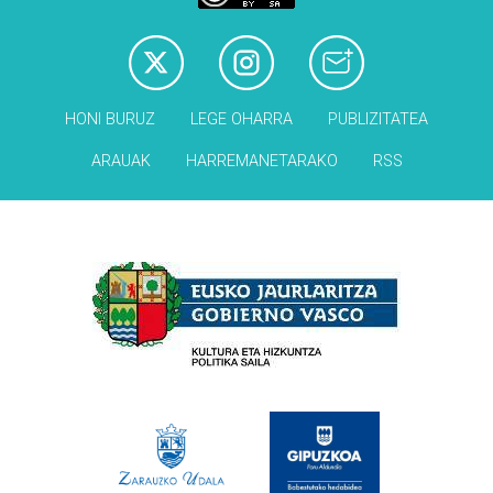
HONI BURUZ
LEGE OHARRA
PUBLIZITATEA
ARAUAK
HARREMANETARAKO
RSS
Babesleak