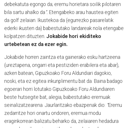
debekatuta egongo da; eremu horietara soilik pilotaren
bila sartu ahalko da
”.
Etengabeko arau haustea egiten
da golf zelaian. Ikustekoa da (egurrezko pasarelatik
ederki ikusten da) babestutako landareak nola etengabe
kolpatzen dituzten.
Jokabide hori ekiditeko
urtebetean ez da ezer egin.
Jokabide horren zaintza eta gainerako esku hartzeena
(ureztapena, ongarri eta pestiziden erabilera eta abar),
azken batean, Gipuzkoako Foru Aldundiari dagokio,
noski, eta ez egitea inkunplimentu bat da. Baina badago
egoerari horri lotutako Gipuzkoako Foru Aldundiaren
beste hutsegite bat, alegia, babestutako eremuak
seinalizatzearena. Jaurlaritzako ebazpenak dio:
“
Eremu
zedarritze hori onartu ondoren, eremua modu
eraginkorrean balizatu beharko da, zelaiaren hedadura