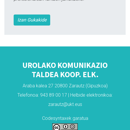
Izan Gukakide
UROLAKO KOMUNIKAZIO
TALDEA KOOP. ELK.
Araba kalea 27 20800 Zarautz (Gipuzkoa)
Telefonoa: 943 89 00 17 | Helbide elektronikoa:
zarautz@ukt.eus
Codesyntaxek garatua