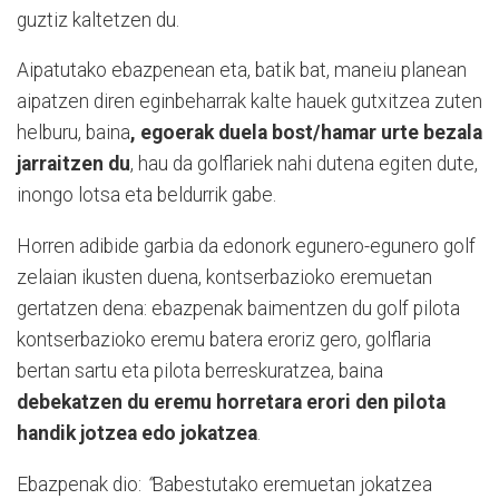
guztiz kaltetzen du.
Aipatutako ebazpenean eta, batik bat, maneiu planean
aipatzen diren eginbeharrak kalte hauek gutxitzea zuten
helburu, baina
, egoerak duela bost/hamar urte bezala
jarraitzen du
, hau da golflariek nahi dutena egiten dute,
inongo lotsa eta beldurrik gabe.
Horren adibide garbia da edonork egunero-egunero golf
zelaian ikusten duena, kontserbazioko eremuetan
gertatzen dena: ebazpenak baimentzen du golf pilota
kontserbazioko eremu batera eroriz gero, golflaria
bertan sartu eta pilota berreskuratzea, baina
debekatzen du eremu horretara erori den pilota
handik jotzea edo jokatzea
.
Ebazpenak dio:
“
Babestutako eremuetan jokatzea