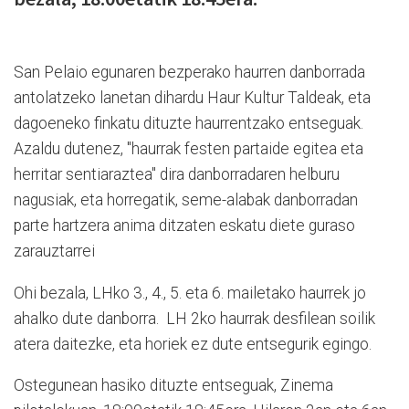
San Pelaio egunaren bezperako haurren danborrada
antolatzeko lanetan dihardu Haur Kultur Taldeak, eta
dagoeneko finkatu dituzte haurrentzako entseguak.
Azaldu dutenez, "haurrak festen partaide egitea eta
herritar sentiaraztea" dira danborradaren helburu
nagusiak, eta horregatik, seme-alabak danborradan
parte hartzera anima ditzaten eskatu diete guraso
zarauztarrei
Ohi bezala, LHko 3., 4., 5. eta 6. mailetako haurrek jo
ahalko dute danborra. LH 2ko haurrak desfilean soilik
atera daitezke, eta horiek ez dute entsegurik egingo.
Ostegunean hasiko dituzte entseguak, Zinema