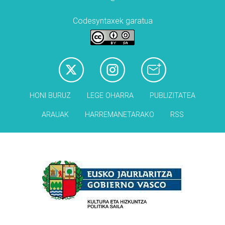
Codesyntaxek garatua
HONI BURUZ
LEGE OHARRA
PUBLIZITATEA
ARAUAK
HARREMANETARAKO
RSS
Babesleak