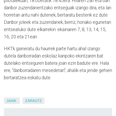
pilotalekuan, 18:00etatik 18:45era. Hilaren 2an eta 6an
danbor zuzendarientzako entseguak izango dira, eta lan
horretan aritu nahi dutenek, bertaratu besterik ez dute.
Danbor joleek eta zuzendariek, berriz, honako egunetan
entseatuko dute elkarrekin: ekainaren 7, 8, 13, 14, 15,
16, 20 eta 21ean.
HKTk gaineratu du haurrek parte hartu ahal izango
dutela danborradan eskolaz kanpoko ekintzaren bat
dutelako entseguren batera joan ezin badute ere. Hala
ere, "danborradaren mesedetan", ahalik eta jende gehien
bertaratzea eskatu dute.
JAIAK
ZARAUTZ