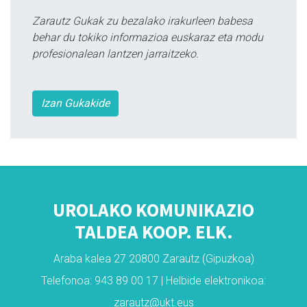
Zarautz Gukak zu bezalako irakurleen babesa
behar du tokiko informazioa euskaraz eta modu
profesionalean lantzen jarraitzeko.
Izan Gukakide
UROLAKO KOMUNIKAZIO
TALDEA KOOP. ELK.
Araba kalea 27 20800 Zarautz (Gipuzkoa)
Telefonoa: 943 89 00 17 | Helbide elektronikoa:
zarautz@ukt.eus