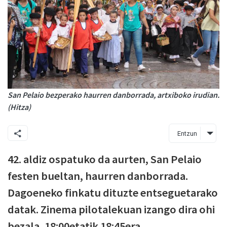
San Pelaio bezperako haurren danborrada, artxiboko irudian.
(Hitza)
Entzun
42. aldiz ospatuko da aurten, San Pelaio
festen bueltan, haurren danborrada.
Dagoeneko finkatu dituzte entseguetarako
datak. Zinema pilotalekuan izango dira ohi
bezala, 18:00etatik 18:45era.