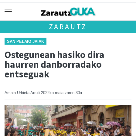
ZARAUTZ
SAN PELAIO JAIAK
Ostegunean hasiko dira
haurren danborradako
entseguak
Amaia Urbieta Arruti
2022ko maiatzaren 30a