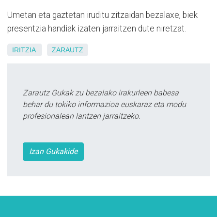
Umetan eta gaztetan iruditu zitzaidan bezalaxe, biek
presentzia handiak izaten jarraitzen dute niretzat.
IRITZIA
ZARAUTZ
Zarautz Gukak zu bezalako irakurleen babesa
behar du tokiko informazioa euskaraz eta modu
profesionalean lantzen jarraitzeko.
Izan Gukakide