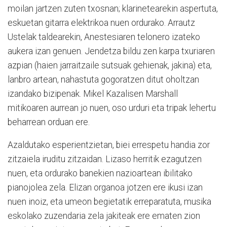
moilan jartzen zuten txosnan; klarinetearekin aspertuta,
eskuetan gitarra elektrikoa nuen ordurako. Arrautz
Ustelak taldearekin, Anestesiaren telonero izateko
aukera izan genuen. Jendetza bildu zen karpa txuriaren
azpian (haien jarraitzaile sutsuak gehienak, jakina) eta,
lanbro artean, nahastuta gogoratzen ditut oholtzan
izandako bizipenak. Mikel Kazalisen Marshall
mitikoaren aurrean jo nuen, oso urduri eta tripak lehertu
beharrean orduan ere.
Azaldutako esperientzietan, biei errespetu handia zor
zitzaiela iruditu zitzaidan. Lizaso herritik ezagutzen
nuen, eta ordurako banekien nazioartean ibilitako
pianojolea zela. Elizan organoa jotzen ere ikusi izan
nuen inoiz, eta umeon begietatik erreparatuta, musika
eskolako zuzendaria zela jakiteak ere ematen zion