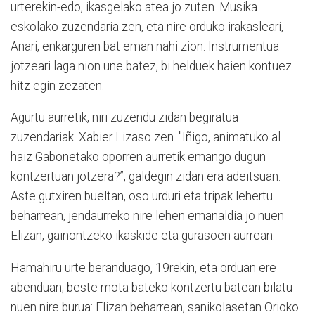
urterekin-edo, ikasgelako atea jo zuten. Musika
eskolako zuzendaria zen, eta nire orduko irakasleari,
Anari, enkarguren bat eman nahi zion. Instrumentua
jotzeari laga nion une batez, bi helduek haien kontuez
hitz egin zezaten.
Agurtu aurretik, niri zuzendu zidan begiratua
zuzendariak. Xabier Lizaso zen. "Iñigo, animatuko al
haiz Gabonetako oporren aurretik emango dugun
kontzertuan jotzera?”, galdegin zidan era adeitsuan.
Aste gutxiren bueltan, oso urduri eta tripak lehertu
beharrean, jendaurreko nire lehen emanaldia jo nuen
Elizan, gainontzeko ikaskide eta gurasoen aurrean.
Hamahiru urte beranduago, 19rekin, eta orduan ere
abenduan, beste mota bateko kontzertu batean bilatu
nuen nire burua: Elizan beharrean, sanikolasetan Orioko