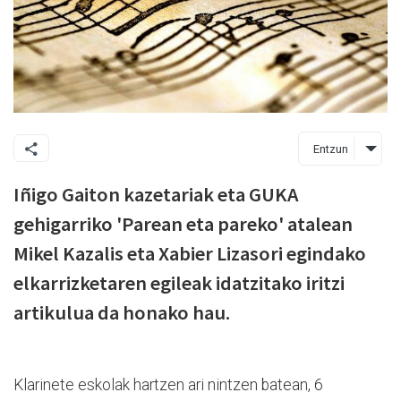
Entzun
Iñigo Gaiton kazetariak eta GUKA
gehigarriko 'Parean eta pareko' atalean
Mikel Kazalis eta Xabier Lizasori egindako
elkarrizketaren egileak idatzitako iritzi
artikulua da honako hau.
Klarinete eskolak hartzen ari nintzen batean, 6