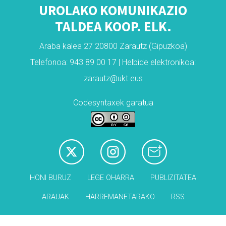
UROLAKO KOMUNIKAZIO
TALDEA KOOP. ELK.
Araba kalea 27 20800 Zarautz (Gipuzkoa)
Telefonoa: 943 89 00 17 | Helbide elektronikoa:
zarautz@ukt.eus
Codesyntaxek garatua
HONI BURUZ
LEGE OHARRA
PUBLIZITATEA
ARAUAK
HARREMANETARAKO
RSS