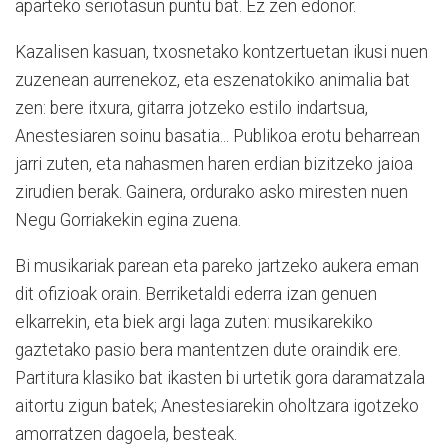
aparteko seriotasun puntu bat. Ez zen edonor.
Kazalisen kasuan, txosnetako kontzertuetan ikusi nuen
zuzenean aurrenekoz, eta eszenatokiko animalia bat
zen: bere itxura, gitarra jotzeko estilo indartsua,
Anestesiaren soinu basatia... Publikoa erotu beharrean
jarri zuten, eta nahasmen haren erdian bizitzeko jaioa
zirudien berak. Gainera, ordurako asko miresten nuen
Negu Gorriakekin egina zuena.
Bi musikariak parean eta pareko jartzeko aukera eman
dit ofizioak orain. Berriketaldi ederra izan genuen
elkarrekin, eta biek argi laga zuten: musikarekiko
gaztetako pasio bera mantentzen dute oraindik ere.
Partitura klasiko bat ikasten bi urtetik gora daramatzala
aitortu zigun batek; Anestesiarekin oholtzara igotzeko
amorratzen dagoela, besteak.