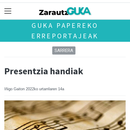
GUKA PAPEREKO
ERREPORTAJEAK
SARRERA
Presentzia handiak
Iñigo Gaiton
2022ko urtarrilaren 14a