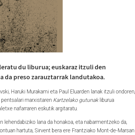
eratu du liburua; euskaraz itzuli den
a da preso zarauztarrak landutakoa.
ski, Haruki Murakami eta Paul Eluarden lanak itzuli ondoren
 pentsalari marxistaren
Kartzelako gutunak
liburua
letxe nafarraren eskutik argitaratu.
n lehendabiziko lana da honakoa, eta nabarmentzeko da,
 kontuan hartuta, Sirvent bera ere Frantziako Mont-de-Marsan