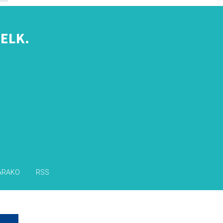
ELK.
s
ARAKO
RSS