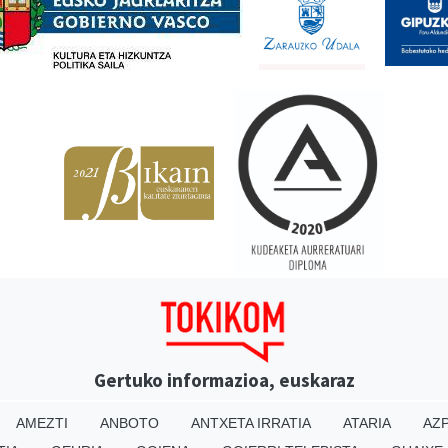
Gertuko informazioa, euskaraz
AMEZTI
ANBOTO
ANTXETA IRRATIA
ATARIA
AZP