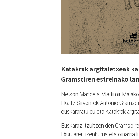
Katakrak argitaletxeak kal
Gramsciren estreinako lan
Nelson Mandela, Vladimir Maiakov
Ekaitz Sirventek Antonio Gramsci
euskararatu du eta Katakrak argita
Euskaraz itzultzen den Gramscire
liburuaren izenburua eta oinarria