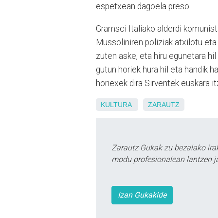
espetxean dagoela preso.
Gramsci Italiako alderdi komunist
Mussoliniren poliziak atxilotu et
zuten aske, eta hiru egunetara hil
gutun horiek hura hil eta handik h
horiexek dira Sirventek euskara it
KULTURA
ZARAUTZ
Zarautz Gukak zu bezalako ira
modu profesionalean lantzen ja
Izan Gukakide