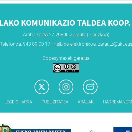
LAKO KOMUNIKAZIO TALDEA KOOP. 
Araba kalea 27 20800 Zarautz (Gipuzkoa)
Telefonoa: 943 89 00 17 | Helbide elektronikoa: zarautz@ukt.eu
Codesyntaxek garatua
LEGE OHARRA
PUBLIZITATEA
ARAUAK
HARREMANET
Babesleak