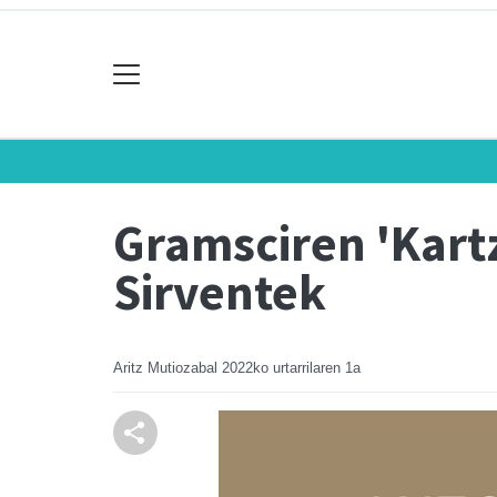
Gramsciren 'Kart
Sirventek
Aritz Mutiozabal
2022ko urtarrilaren 1a