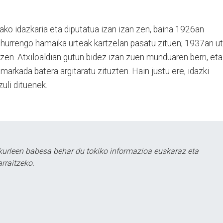
ako idazkaria eta diputatua izan izan zen, baina 1926an
a hurrengo hamaika urteak kartzelan pasatu zituen; 1937an ut
 zen. Atxiloaldian gutun bidez izan zuen munduaren berri, eta
amarkada batera argitaratu zituzten. Hain justu ere, idazki
zuli dituenek.
kurleen babesa behar du tokiko informazioa euskaraz eta
rraitzeko.