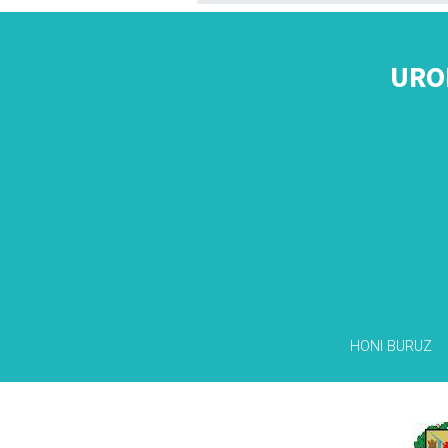
URO
HONI BURUZ