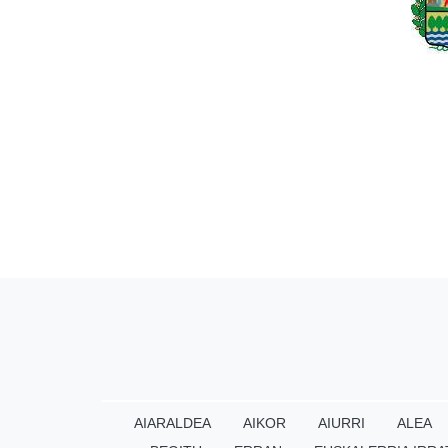
AIARALDEA
AIKOR
AIURRI
ALEA