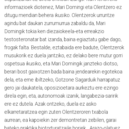
informazioek diotenez, Mari Domingi eta Olentzero ez
ditugu mendian behera ikusiko. Olentzerok urruntze
agindu bat daukan zurrumurrua zabaldu da, Mari
Domingik tokia ken diezaiokeela-eta erreakzio
testosteronatar bat izanda, baina egiaztatu gabe dago,
frogak falta. Bestalde, eztabaida ere badute, Olentzerok
musukorik ez duela jantziko, ez delako bere mutur gorri
ospetsua ikusiko, eta Mari Domingik janzteko diotso,
berari bost gaixotzen bada baina jendearekin egotekoa
dela, eta erne ibiltzeko, Gotzone Sagarduik harrapatuz
gero jai daukatela, oposizioetara aurkeztu ere ezingo
direla egin, eta, autonomoak izanik, langabezia-saririk
ere ez dutela. Azak ontzeko, duela ez asko
elkarretaratzea egin zuten Olentzeroren txabola
aurrean, ea kapoiekin zer demontretan zebilen, garai
bateko praktika biotorturatzaile horiek... Arazo-olatuez