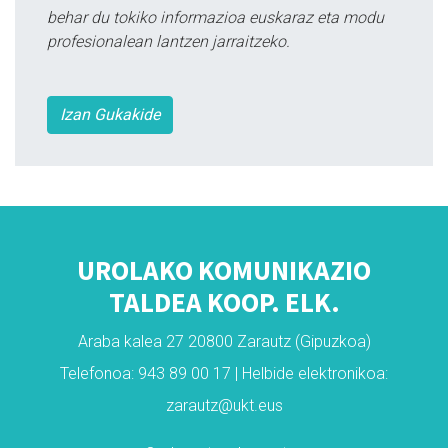
behar du tokiko informazioa euskaraz eta modu
profesionalean lantzen jarraitzeko.
Izan Gukakide
UROLAKO KOMUNIKAZIO
TALDEA KOOP. ELK.
Araba kalea 27 20800 Zarautz (Gipuzkoa)
Telefonoa: 943 89 00 17 | Helbide elektronikoa:
zarautz@ukt.eus