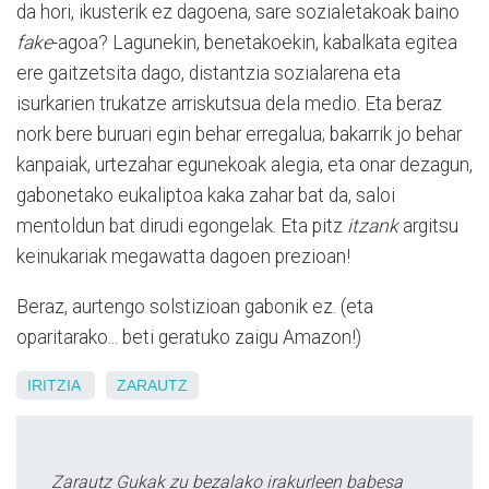
da hori, ikusterik ez dagoena, sare sozialetakoak baino
fake
-agoa? Lagunekin, benetakoekin, kabalkata egitea
ere gaitzetsita dago, distantzia sozialarena eta
isurkarien trukatze arriskutsua dela medio. Eta beraz
nork bere buruari egin behar erregalua; bakarrik jo behar
kanpaiak, urtezahar egunekoak alegia, eta onar dezagun,
gabonetako eukaliptoa kaka zahar bat da, saloi
mentoldun bat dirudi egongelak. Eta pitz
itzank
argitsu
keinukariak megawatta dagoen prezioan!
Beraz, aurtengo solstizioan gabonik ez. (eta
oparitarako... beti geratuko zaigu Amazon!)
IRITZIA
ZARAUTZ
Zarautz Gukak zu bezalako irakurleen babesa