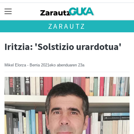
ZARAUTZ
Iritzia: 'Solstizio urardotua'
Mikel Elorza - Berria
2021eko abenduaren 23a