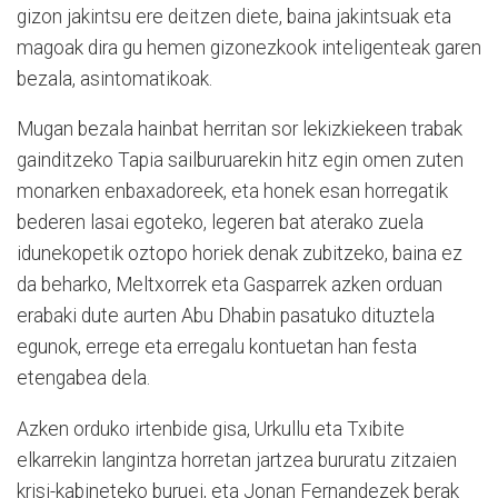
gizon jakintsu ere deitzen diete, baina jakintsuak eta
magoak dira gu hemen gizonezkook inteligenteak garen
bezala, asintomatikoak.
Mugan bezala hainbat herritan sor lekizkiekeen trabak
gainditzeko Tapia sailburuarekin hitz egin omen zuten
monarken enbaxadoreek, eta honek esan horregatik
bederen lasai egoteko, legeren bat aterako zuela
idunekopetik oztopo horiek denak zubitzeko, baina ez
da beharko, Meltxorrek eta Gasparrek azken orduan
erabaki dute aurten Abu Dhabin pasatuko dituztela
egunok, errege eta erregalu kontuetan han festa
etengabea dela.
Azken orduko irtenbide gisa, Urkullu eta Txibite
elkarrekin langintza horretan jartzea bururatu zitzaien
krisi-kabineteko buruei, eta Jonan Fernandezek berak