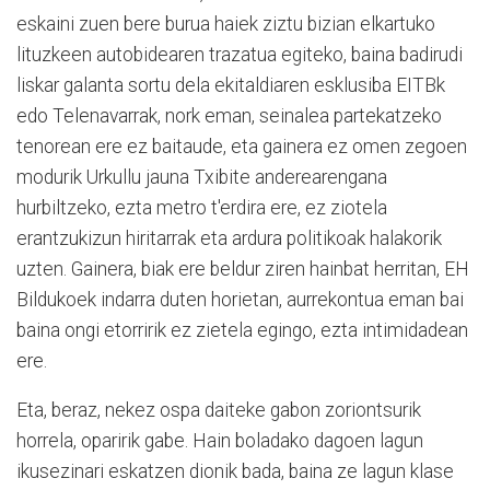
eskaini zuen bere burua haiek ziztu bizian elkartuko
lituzkeen autobidearen trazatua egiteko, baina badirudi
liskar galanta sortu dela ekitaldiaren esklusiba EITBk
edo Telenavarrak, nork eman, seinalea partekatzeko
tenorean ere ez baitaude, eta gainera ez omen zegoen
modurik Urkullu jauna Txibite anderearengana
hurbiltzeko, ezta metro t'erdira ere, ez ziotela
erantzukizun hiritarrak eta ardura politikoak halakorik
uzten. Gainera, biak ere beldur ziren hainbat herritan, EH
Bildukoek indarra duten horietan, aurrekontua eman bai
baina ongi etorririk ez zietela egingo, ezta intimidadean
ere.
Eta, beraz, nekez ospa daiteke gabon zoriontsurik
horrela, oparirik gabe. Hain boladako dagoen lagun
ikusezinari eskatzen dionik bada, baina ze lagun klase