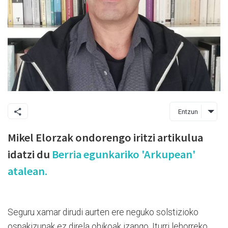
Entzun
Mikel Elorzak ondorengo iritzi artikulua
idatzi du
Berria egunkariko 'Arkupean'
atalean.
Seguru xamar dirudi aurten ere neguko solstizioko
ospakizunak ez direla ohikoak izango. Iturri lehorreko