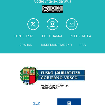
Codesyntaxek garatua
HONI BURUZ
LEGE OHARRA
PUBLIZITATEA
ARAUAK
HARREMANETARAKO
RSS
Babesleak