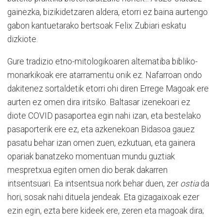
gainezka, bizikidetzaren aldera, etorri ez baina aurtengo
gabon kantuetarako bertsoak Felix Zubiari eskatu
dizkiote.
Gure tradizio etno-mitologikoaren alternatiba bibliko-
monarkikoak ere atarramentu onik ez. Nafarroan ondo
dakitenez sortaldetik etorri ohi diren Errege Magoak ere
aurten ez omen dira iritsiko. Baltasar izenekoari ez
diote COVID pasaportea egin nahi izan, eta bestelako
pasaporterik ere ez, eta azkenekoan Bidasoa gauez
pasatu behar izan omen zuen, ezkutuan, eta gainera
opariak banatzeko momentuan mundu guztiak
mespretxua egiten omen dio berak dakarren
intsentsuari. Ea intsentsua nork behar duen, zer
ostia
da
hori, sosak nahi dituela jendeak. Eta gizagaixoak ezer
ezin egin, ezta bere kideek ere, zeren eta magoak dira;