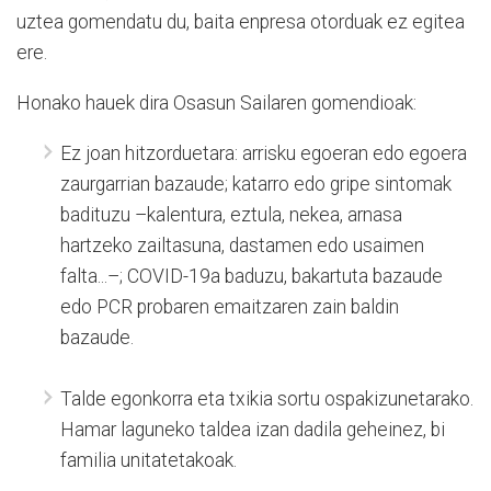
uztea gomendatu du, baita enpresa otorduak ez egitea
ere.
Honako hauek dira Osasun Sailaren gomendioak:
Ez joan hitzorduetara: arrisku egoeran edo egoera
zaurgarrian bazaude; katarro edo gripe sintomak
badituzu –kalentura, eztula, nekea, arnasa
hartzeko zailtasuna, dastamen edo usaimen
falta...–; COVID-19a baduzu, bakartuta bazaude
edo PCR probaren emaitzaren zain baldin
bazaude.
Talde egonkorra eta txikia sortu ospakizunetarako.
Hamar laguneko taldea izan dadila geheinez, bi
familia unitatetakoak.