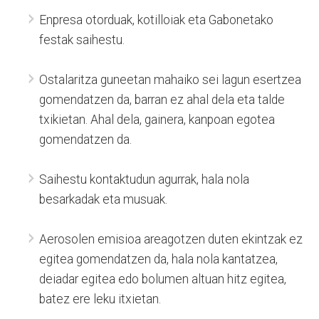
Enpresa otorduak, kotilloiak eta Gabonetako
festak saihestu.
Ostalaritza guneetan mahaiko sei lagun esertzea
gomendatzen da, barran ez ahal dela eta talde
txikietan. Ahal dela, gainera, kanpoan egotea
gomendatzen da.
Saihestu kontaktudun agurrak, hala nola
besarkadak eta musuak.
Aerosolen emisioa areagotzen duten ekintzak ez
egitea gomendatzen da, hala nola kantatzea,
deiadar egitea edo bolumen altuan hitz egitea,
batez ere leku itxietan.