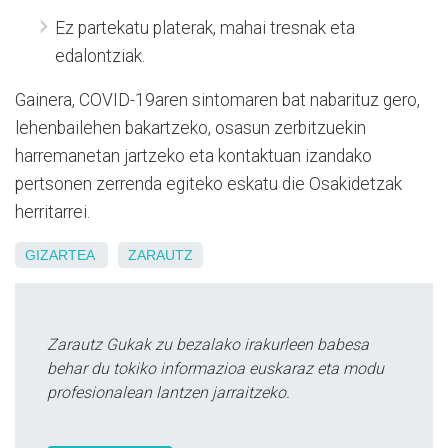
Ez partekatu platerak, mahai tresnak eta
edalontziak.
Gainera, COVID-19aren sintomaren bat nabarituz gero,
lehenbailehen bakartzeko, osasun zerbitzuekin
harremanetan jartzeko eta kontaktuan izandako
pertsonen zerrenda egiteko eskatu die Osakidetzak
herritarrei.
GIZARTEA
ZARAUTZ
Zarautz Gukak zu bezalako irakurleen babesa
behar du tokiko informazioa euskaraz eta modu
profesionalean lantzen jarraitzeko.