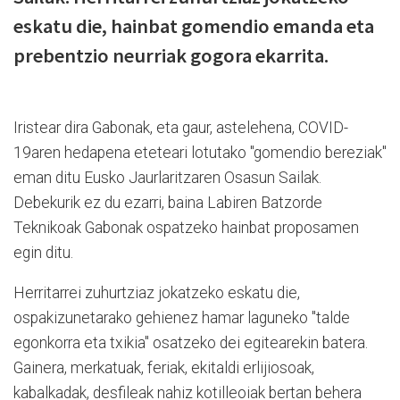
eskatu die, hainbat gomendio emanda eta
prebentzio neurriak gogora ekarrita.
Iristear dira Gabonak, eta gaur, astelehena, COVID-
19aren hedapena eteteari lotutako "gomendio bereziak"
eman ditu Eusko Jaurlaritzaren Osasun Sailak.
Debekurik ez du ezarri, baina Labiren Batzorde
Teknikoak Gabonak ospatzeko hainbat proposamen
egin ditu.
Herritarrei zuhurtziaz jokatzeko eskatu die,
ospakizunetarako gehienez hamar laguneko "talde
egonkorra eta txikia" osatzeko dei egitearekin batera.
Gainera, merkatuak, feriak, ekitaldi erlijiosoak,
kabalkadak, desfileak nahiz kotilleoiak bertan behera