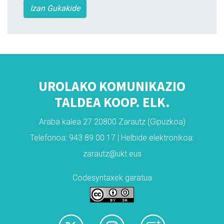
Izan Gukakide
UROLAKO KOMUNIKAZIO
TALDEA KOOP. ELK.
Araba kalea 27 20800 Zarautz (Gipuzkoa)
Telefonoa: 943 89 00 17 | Helbide elektronikoa:
zarautz@ukt.eus
Codesyntaxek garatua