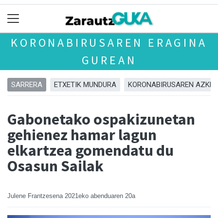
KORONABIRUSAREN ERAGINA
GUREAN
SARRERA
ETXETIK MUNDURA
KORONABIRUSAREN AZKEN
Gabonetako ospakizunetan
gehienez hamar lagun
elkartzea gomendatu du
Osasun Sailak
Julene Frantzesena
2021eko abenduaren 20a