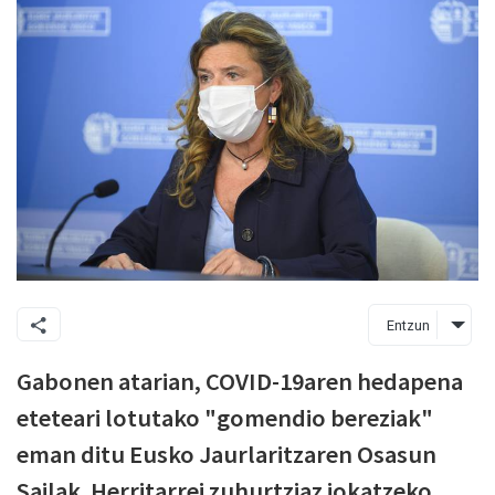
Entzun
Gabonen atarian, COVID-19aren hedapena
eteteari lotutako "gomendio bereziak"
eman ditu Eusko Jaurlaritzaren Osasun
Sailak. Herritarrei zuhurtziaz jokatzeko