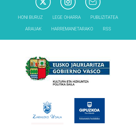
HONI BURUZ
LEGE OHARRA
PUBLIZITATEA
ARAUAK
HARREMANETARAKO
RSS
Babesleak