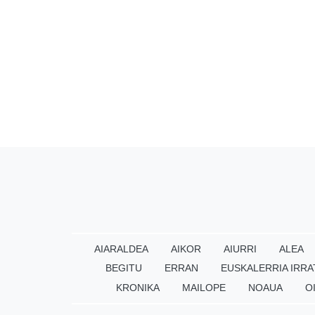
AIARALDEA
AIKOR
AIURRI
ALEA
BEGITU
ERRAN
EUSKALERRIA IRRA
KRONIKA
MAILOPE
NOAUA
O