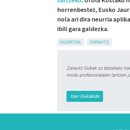
horrenbestez, Eusko Jaurl
nola ari dira neurria aplik
ibili gara galdezka.
GIZARTEA
ZARAUTZ
Zarautz Gukak zu bezalako ira
modu profesionalean lantzen ja
Izan Gukakide