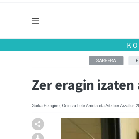
KO
SARRERA
E
Zer eragin izaten 
Gorka Eizagirre, Onintza Lete Arrieta eta Aitziber Arzallus
2