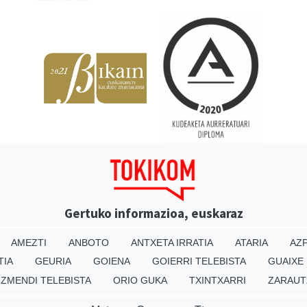
Gertuko informazioa, euskaraz
AMEZTI
ANBOTO
ANTXETA IRRATIA
ATARIA
AZP
TIA
GEURIA
GOIENA
GOIERRI TELEBISTA
GUAIXE
IZMENDI TELEBISTA
ORIO GUKA
TXINTXARRI
ZARAUT