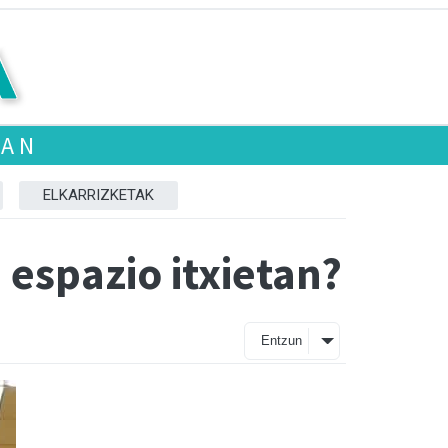
EAN
ELKARRIZKETAK
a espazio itxietan?
Entzun