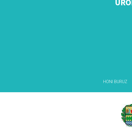
URO
HONI BURUZ