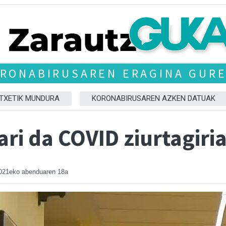
RONABIRUSAREN ERAGINA GUR
TXETIK MUNDURA
KORONABIRUSAREN AZKEN DATUAK
ari da COVID ziurtagiri
021eko abenduaren 18a