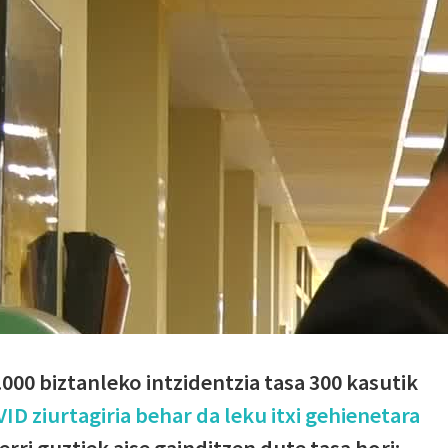
000 biztanleko intzidentzia tasa 300 kasutik
ID ziurtagiria behar da leku itxi gehienetara
erri guztiek aise gainditzen dute tasa hori;