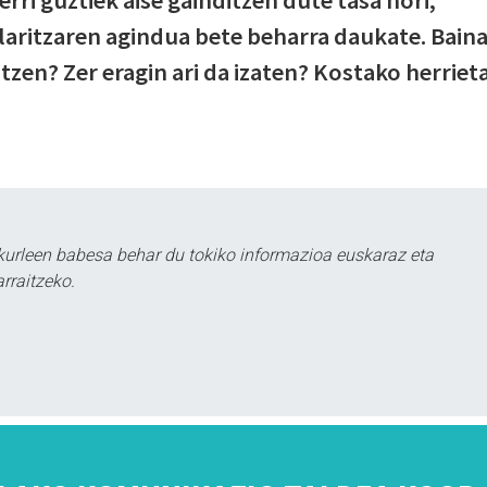
aritzaren agindua bete beharra daukate. Bain
atzen? Zer eragin ari da izaten? Kostako herriet
kurleen babesa behar du tokiko informazioa euskaraz eta
rraitzeko.