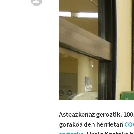
Asteazkenaz geroztik, 100.
gorakoa den herrietan
COV
sartzeko
. Urola Kostako h