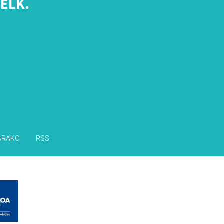
ELK.
s
ARAKO
RSS