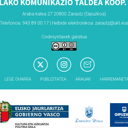
LAKO KOMUNIKAZIO TALDEA KOOP. 
Araba kalea 27 20800 Zarautz (Gipuzkoa)
Telefonoa: 943 89 00 17 | Helbide elektronikoa: zarautz@ukt.eu
Codesyntaxek garatua
LEGE OHARRA
PUBLIZITATEA
ARAUAK
HARREMANET
Babesleak