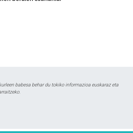
kurleen babesa behar du tokiko informazioa euskaraz eta
rraitzeko.