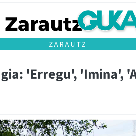
ZARAUTZ
ia: 'Erregu', 'Imina', 'A