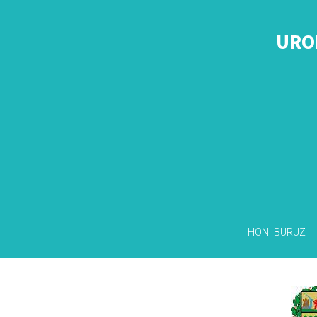
URO
HONI BURUZ