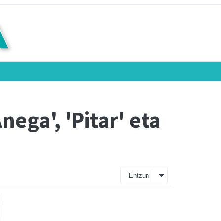
nega', 'Pitar' eta
Entzun