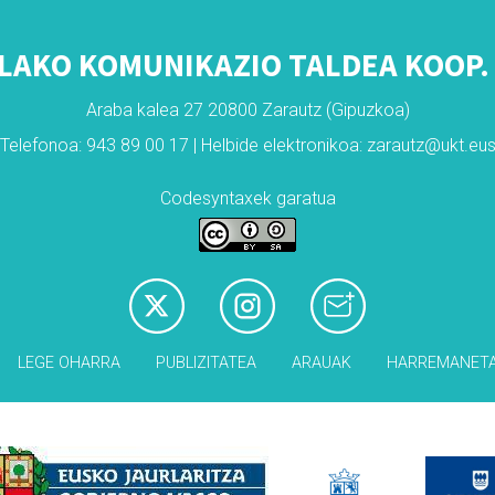
LAKO KOMUNIKAZIO TALDEA KOOP. 
Araba kalea 27 20800 Zarautz (Gipuzkoa)
Telefonoa: 943 89 00 17 | Helbide elektronikoa: zarautz@ukt.eu
Codesyntaxek garatua
LEGE OHARRA
PUBLIZITATEA
ARAUAK
HARREMANET
Babesleak