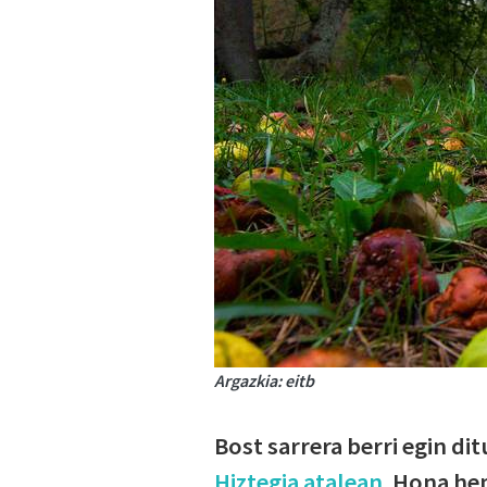
Argazkia: eitb
Bost sarrera berri egin di
Hiztegia atalean
. Hona he