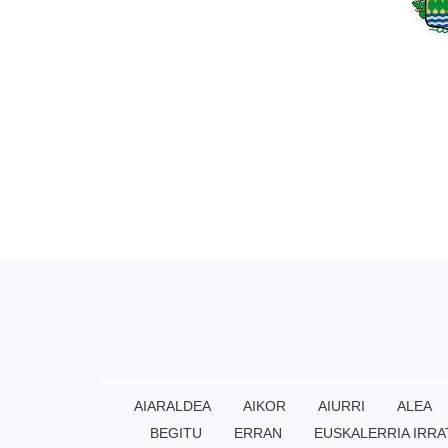
AIARALDEA
AIKOR
AIURRI
ALEA
BEGITU
ERRAN
EUSKALERRIA IRRA