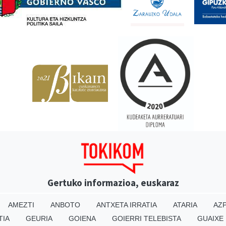
Gertuko informazioa, euskaraz
AMEZTI
ANBOTO
ANTXETA IRRATIA
ATARIA
AZP
TIA
GEURIA
GOIENA
GOIERRI TELEBISTA
GUAIXE