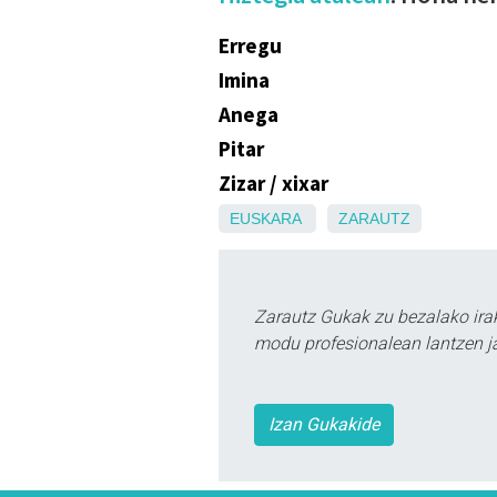
Erregu
Imina
Anega
Pitar
Zizar / xixar
EUSKARA
ZARAUTZ
Zarautz Gukak zu bezalako ira
modu profesionalean lantzen ja
Izan Gukakide