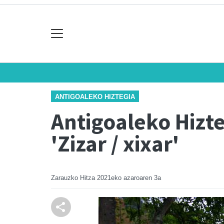
ANTIGOALEKO HIZTEGIA
Antigoaleko Hizteg
'Zizar / xixar'
Zarauzko Hitza
2021eko azaroaren 3a