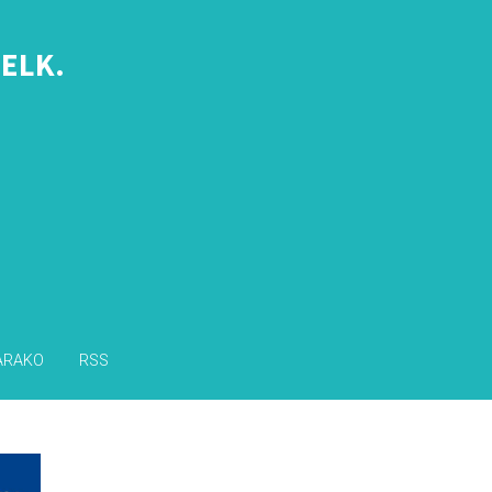
ELK.
s
ARAKO
RSS