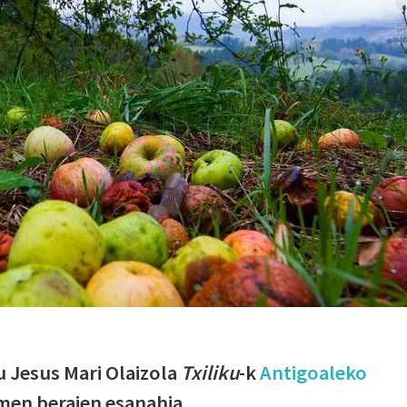
tu Jesus Mari Olaizola
Txiliku
-k
Antigoaleko
men beraien esanahia.