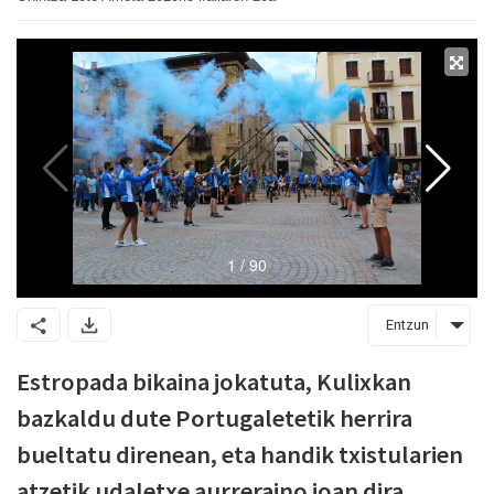
Entzun
Estropada bikaina jokatuta, Kulixkan
bazkaldu dute Portugaletetik herrira
bueltatu direnean, eta handik txistularien
atzetik udaletxe aurreraino joan dira.