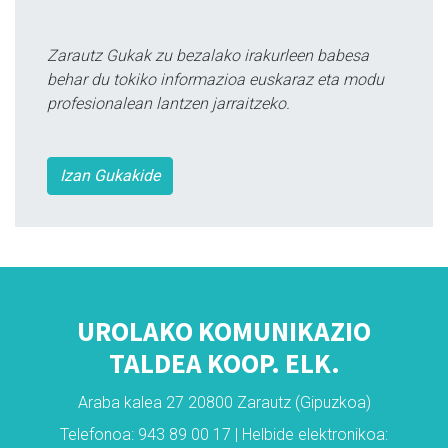
Zarautz Gukak zu bezalako irakurleen babesa
behar du tokiko informazioa euskaraz eta modu
profesionalean lantzen jarraitzeko.
Izan Gukakide
UROLAKO KOMUNIKAZIO
TALDEA KOOP. ELK.
Araba kalea 27 20800 Zarautz (Gipuzkoa)
Telefonoa: 943 89 00 17 | Helbide elektronikoa: