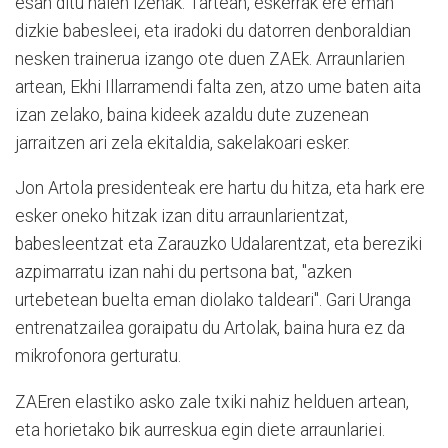
esan ditu haien izenak. Tartean, eskerrak ere eman
dizkie babesleei, eta iradoki du datorren denboraldian
nesken trainerua izango ote duen ZAEk. Arraunlarien
artean, Ekhi Illarramendi falta zen, atzo ume baten aita
izan zelako, baina kideek azaldu dute zuzenean
jarraitzen ari zela ekitaldia, sakelakoari esker.
Jon Artola presidenteak ere hartu du hitza, eta hark ere
esker oneko hitzak izan ditu arraunlarientzat,
babesleentzat eta Zarauzko Udalarentzat, eta bereziki
azpimarratu izan nahi du pertsona bat, "azken
urtebetean buelta eman diolako taldeari". Gari Uranga
entrenatzailea goraipatu du Artolak, baina hura ez da
mikrofonora gerturatu.
ZAEren elastiko asko zale txiki nahiz helduen artean,
eta horietako bik aurreskua egin diete arraunlariei.