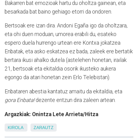
Bakarren bat emozioak hartu du oholtza gainean, eta
besarkada bat baino gehiago etorri da ondoren.
Bertsoak ere izan dira. Andoni Egaña igo da oholtzara,
eta ohi duen moduan, umorea erabili du, esateko
espero duela hurrengo urtean ere Kontxa jokatzea
Enbatak, eta asko eskatzea ez bada, zaleek ere bertatik
bertara ikusi ahalko dutela (astelehen honetan, irailak
21, bertsoak eta ekitaldia osorik ikusteko aukera
egongo da atari honetan zein Erlo Telebistan).
Enbataren abestia kantatuz amaitu da ekitaldia, eta
gora Enbata!
dezente entzun dira zaleen artean.
Argazkiak: Onintza Lete Arrieta/Hitza
KIROLA
ZARAUTZ