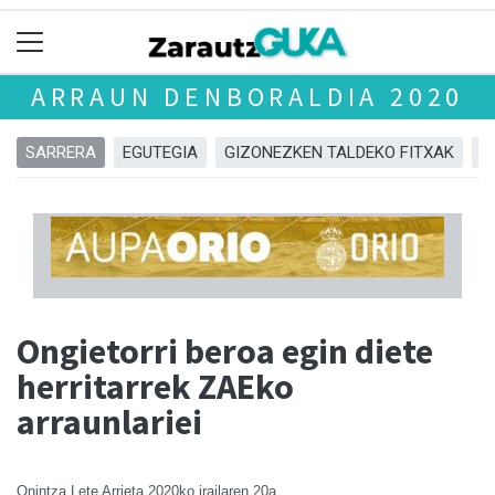
ARRAUN DENBORALDIA 2020
SARRERA
EGUTEGIA
GIZONEZKEN TALDEKO FITXAK
E
Ongietorri beroa egin diete
herritarrek ZAEko
arraunlariei
Onintza Lete Arrieta
2020ko irailaren 20a