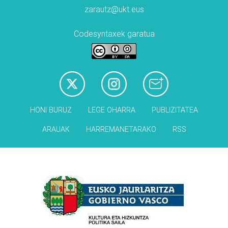
zarautz@ukt.eus
Codesyntaxek garatua
HONI BURUZ
LEGE OHARRA
PUBLIZITATEA
ARAUAK
HARREMANETARAKO
RSS
Babesleak