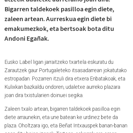
Bigarren taldekoek pasilloa egin diete,
zaleen artean. Aurreskua egin diete bi
emakumezkok, eta bertsoak bota ditu
Andoni Egañak.
Eusko Label ligan jarraitzeko txartela eskuratu du
Zarautzek gaur Portugaleteko itsasadarrean jokatutako
estropadan. Pozarren itzuli dira etxera Enbatakoak, eta
Kulixkan bazkaldu ondoren, udaletxe aurreko plazara
joan dira txistularien doinuei segika.
Zaleen txalo artean, bigarren taldekoek pasilloa egin
diete arraunekin, eta une batean ke urdinez bete da
plaza. Oholtzara igo, eta Beñat Intxauspek banan-banan