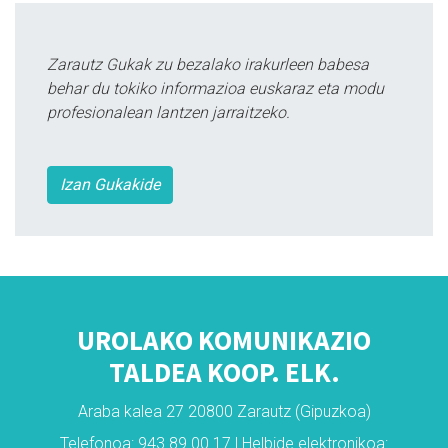
Zarautz Gukak zu bezalako irakurleen babesa
behar du tokiko informazioa euskaraz eta modu
profesionalean lantzen jarraitzeko.
Izan Gukakide
UROLAKO KOMUNIKAZIO
TALDEA KOOP. ELK.
Araba kalea 27 20800 Zarautz (Gipuzkoa)
Telefonoa: 943 89 00 17 | Helbide elektronikoa: