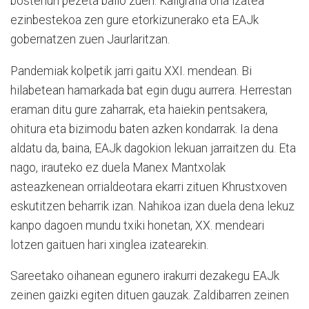
bostehun pezeta balio zuen. Kaligrafia ona izatea
ezinbestekoa zen gure etorkizunerako eta EAJk
gobernatzen zuen Jaurlaritzan.
Pandemiak kolpetik jarri gaitu XXI. mendean. Bi
hilabetean hamarkada bat egin dugu aurrera. Herrestan
eraman ditu gure zaharrak, eta haiekin pentsakera,
ohitura eta bizimodu baten azken kondarrak. Ia dena
aldatu da, baina, EAJk dagokion lekuan jarraitzen du. Eta
nago, irauteko ez duela Manex Mantxolak
asteazkenean orrialdeotara ekarri zituen Khrustxoven
eskutitzen beharrik izan. Nahikoa izan duela dena lekuz
kanpo dagoen mundu txiki honetan, XX. mendeari
lotzen gaituen hari xinglea izatearekin.
Sareetako oihanean egunero irakurri dezakegu EAJk
zeinen gaizki egiten dituen gauzak. Zaldibarren zeinen