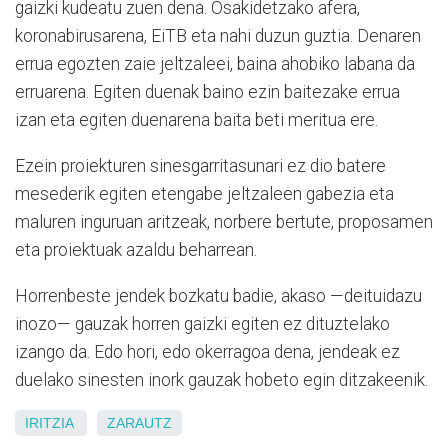
gaizki kudeatu zuen dena. Osakidetzako afera,
koronabirusarena, EiTB eta nahi duzun guztia. Denaren
errua egozten zaie jeltzaleei, baina ahobiko labana da
erruarena. Egiten duenak baino ezin baitezake errua
izan eta egiten duenarena baita beti meritua ere.
Ezein proiekturen sinesgarritasunari ez dio batere
mesederik egiten etengabe jeltzaleen gabezia eta
maluren inguruan aritzeak, norbere bertute, proposamen
eta proiektuak azaldu beharrean.
Horrenbeste jendek bozkatu badie, akaso —deituidazu
inozo— gauzak horren gaizki egiten ez dituztelako
izango da. Edo hori, edo okerragoa dena, jendeak ez
duelako sinesten inork gauzak hobeto egin ditzakeenik.
IRITZIA
ZARAUTZ