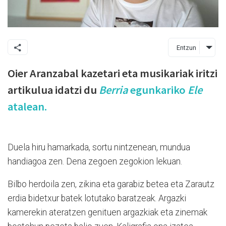
Entzun
Oier Aranzabal kazetari eta musikariak iritzi
artikulua idatzi du
Berria
egunkariko
Ele
atalean.
Duela hiru hamarkada, sortu nintzenean, mundua
handiagoa zen. Dena zegoen zegokion lekuan.
Bilbo herdoila zen, zikina eta garabiz betea eta Zarautz
erdia bidetxur batek lotutako baratzeak. Argazki
kamerekin ateratzen genituen argazkiak eta zinemak