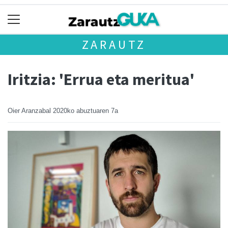
ZARAUTZ
Iritzia: 'Errua eta meritua'
Oier Aranzabal
2020ko abuztuaren 7a