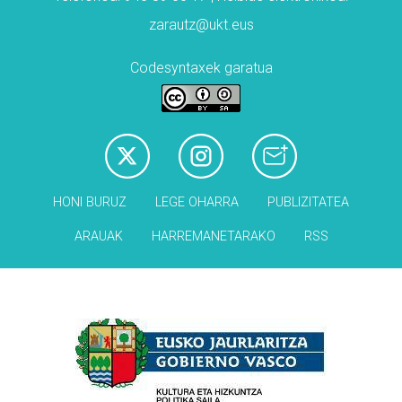
zarautz@ukt.eus
Codesyntaxek garatua
HONI BURUZ
LEGE OHARRA
PUBLIZITATEA
ARAUAK
HARREMANETARAKO
RSS
Babesleak