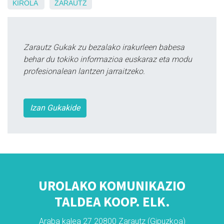
KIROLA
ZARAUTZ
Zarautz Gukak zu bezalako irakurleen babesa
behar du tokiko informazioa euskaraz eta modu
profesionalean lantzen jarraitzeko.
Izan Gukakide
UROLAKO KOMUNIKAZIO
TALDEA KOOP. ELK.
Araba kalea 27 20800 Zarautz (Gipuzkoa)