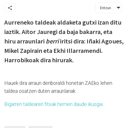
Entzun
Aurreneko taldeak aldaketa gutxi izan ditu
iaztik. Aitor Jauregi da baja bakarra, eta
hiru arraunlari
berri
iritsi dira: Iñaki Agoues,
Mikel Zapirain eta Ekhi Illarramendi.
Harrobikoak dira hirurak.
Hauek dira arraun denboraldi honetan ZAEko lehen
taldea osatzen duten arraunlariak:
Bigarren taldearen fitxak hemen daude ikusgai.