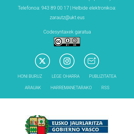
Telefonoa: 943 89 00 17 | Helbide elektronikoa:
zarautz@ukt.eus
Codesyntaxek garatua
HONI BURUZ
LEGE OHARRA
PUBLIZITATEA
ARAUAK
HARREMANETARAKO
RSS
Babesleak