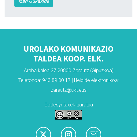
Izan Gukakide
UROLAKO KOMUNIKAZIO
TALDEA KOOP. ELK.
Araba kalea 27 20800 Zarautz (Gipuzkoa)
Telefonoa: 943 89 00 17 | Helbide elektronikoa:
zarautz@ukt.eus
Codesyntaxek garatua