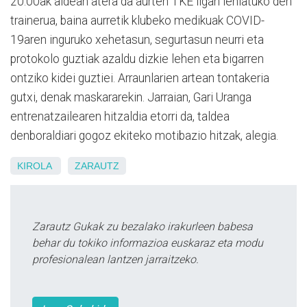
20:00ak aldean atera da aurten TKE ligan lehiatuko den
trainerua, baina aurretik klubeko medikuak COVID-
19aren inguruko xehetasun, segurtasun neurri eta
protokolo guztiak azaldu dizkie lehen eta bigarren
ontziko kidei guztiei. Arraunlarien artean tontakeria
gutxi, denak maskararekin. Jarraian, Gari Uranga
entrenatzailearen hitzaldia etorri da, taldea
denboraldiari gogoz ekiteko motibazio hitzak, alegia.
KIROLA
ZARAUTZ
Zarautz Gukak zu bezalako irakurleen babesa
behar du tokiko informazioa euskaraz eta modu
profesionalean lantzen jarraitzeko.