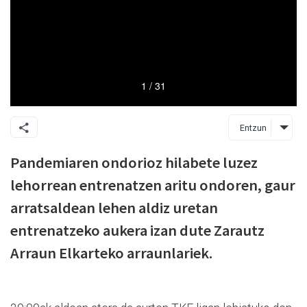
Entzun
Pandemiaren ondorioz hilabete luzez
lehorrean entrenatzen aritu ondoren, gaur
arratsaldean lehen aldiz uretan
entrenatzeko aukera izan dute Zarautz
Arraun Elkarteko arraunlariek.