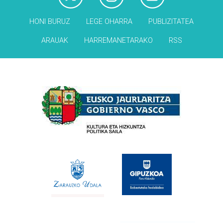
HONI BURUZ
LEGE OHARRA
PUBLIZITATEA
ARAUAK
HARREMANETARAKO
RSS
Babesleak