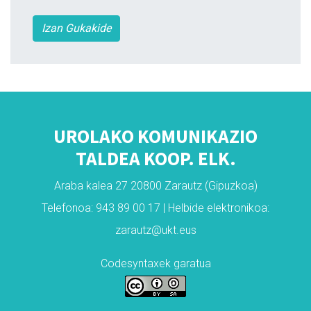
Izan Gukakide
UROLAKO KOMUNIKAZIO
TALDEA KOOP. ELK.
Araba kalea 27 20800 Zarautz (Gipuzkoa)
Telefonoa: 943 89 00 17 | Helbide elektronikoa:
zarautz@ukt.eus
Codesyntaxek garatua