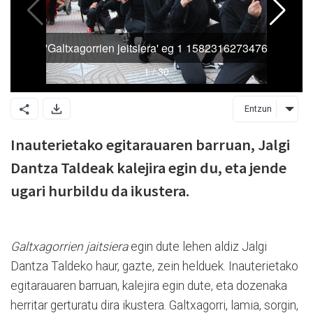
Entzun
Inauterietako egitarauaren barruan, Jalgi
Dantza Taldeak kalejira egin du, eta jende
ugari hurbildu da ikustera.
Galtxagorrien jaitsiera
egin dute lehen aldiz Jalgi
Dantza Taldeko haur, gazte, zein helduek. Inauterietako
egitarauaren barruan, kalejira egin dute, eta dozenaka
herritar gerturatu dira ikustera. Galtxagorri, lamia, sorgin,