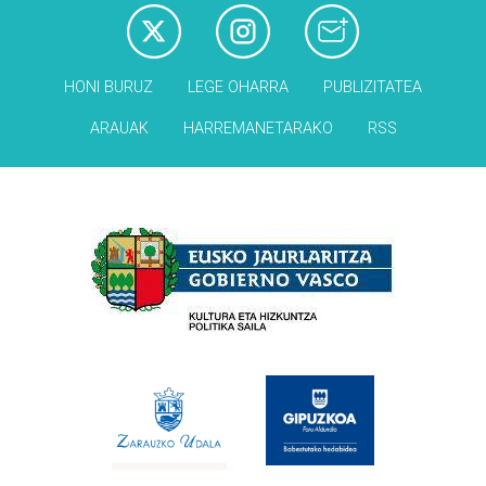
HONI BURUZ
LEGE OHARRA
PUBLIZITATEA
ARAUAK
HARREMANETARAKO
RSS
Babesleak