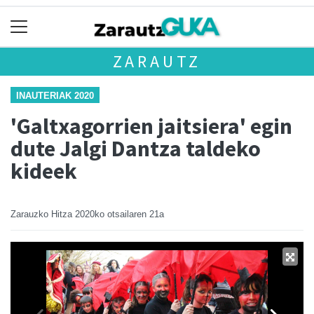
ZARAUTZ
INAUTERIAK 2020
'Galtxagorrien jaitsiera' egin
dute Jalgi Dantza taldeko
kideek
Zarauzko Hitza
2020ko otsailaren 21a