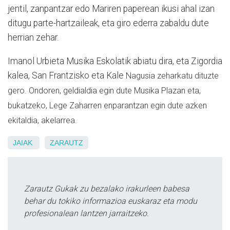
jentil, zanpantzar edo Mariren paperean ikusi ahal izan
ditugu parte-hartzaileak, eta giro ederra zabaldu dute
herrian zehar.
Imanol Urbieta Musika Eskolatik abiatu dira, eta Zigordia
kalea, San Frantzisko eta Kale
Nagusia zeharkatu dituzte
gero. Ondoren, geldialdia egin dute Musika Plazan eta,
bukatzeko, Lege Zaharren enparantzan egin dute azken
ekitaldia, akelarrea.
JAIAK
ZARAUTZ
Zarautz Gukak zu bezalako irakurleen babesa
behar du tokiko informazioa euskaraz eta modu
profesionalean lantzen jarraitzeko.