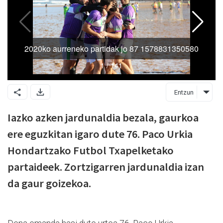
Entzun
Iazko azken jardunaldia bezala, gaurkoa
ere eguzkitan igaro dute 76. Paco Urkia
Hondartzako Futbol Txapelketako
partaideek. Zortzigarren jardunaldia izan
da gaur goizekoa.