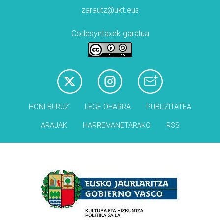
zarautz@ukt.eus
Codesyntaxek garatua
HONI BURUZ
LEGE OHARRA
PUBLIZITATEA
ARAUAK
HARREMANETARAKO
RSS
Babesleak