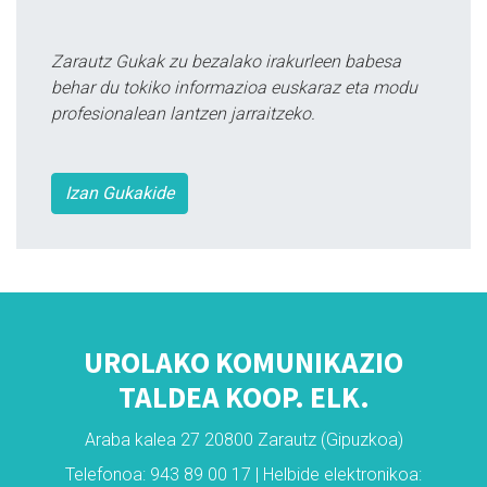
Zarautz Gukak zu bezalako irakurleen babesa
behar du tokiko informazioa euskaraz eta modu
profesionalean lantzen jarraitzeko.
Izan Gukakide
UROLAKO KOMUNIKAZIO
TALDEA KOOP. ELK.
Araba kalea 27 20800 Zarautz (Gipuzkoa)
Telefonoa: 943 89 00 17 | Helbide elektronikoa: