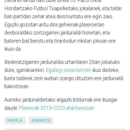
Dena emanda hasi dute urtea 76. Paco Urkia
Hondartzako Futbol Txapelketako jokalariek, eta talde
bati partidan zehar atea desmuntatu ere egin zaio.
Eguzki gozotan aritu dira gehienak plaieroetan
denboraldiko zortzigarren jardunaldi honetan, eta
bateren bat berotu eta tirantedun nikitan jokoan ere
ikusi da.
Bederatzigarren jardunaldia urtarrilaren 26an jokatuko
dute, igandearekin.
Egutegi osoa hemen
ikus daiteke,
baita taldeek zein aurkari izango dituzten ere jardunaldi
bakoitzean.
Aurreko jardunaldietako argazki bildumak ere ikusgai
daude
Plaieroak 2019-2020 atal berezian.
KIROLA
ZARAUTZ