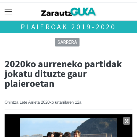
PLAIEROAK 2019-2020
SARRERA
2020ko aurreneko partidak
jokatu dituzte gaur
plaieroetan
Onintza Lete Arrieta
2020ko urtarrilaren 12a