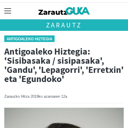
ZARAUTZ
ANTIGOALEKO HIZTEGIA
Antigoaleko Hiztegia:
'Sisibasaka / sisipasaka',
'Gandu', 'Lepagorri', 'Erretxin'
eta 'Egundoko'
Zarauzko Hitza
2019ko azaroaren 12a