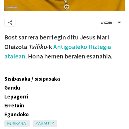
Entzun
Bost sarrera berri egin ditu Jesus Mari
Olaizola
Txiliku
-k
Antigoaleko Hiztegia
atalean
. Hona hemen beraien esanahia.
Sisibasaka / sisipasaka
Gandu
Lepagorri
Erretxin
Egundoko
EUSKARA
ZARAUTZ