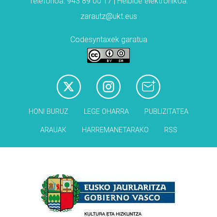
Telefonoa: 943 89 00 17 | Helbide elektronikoa:
zarautz@ukt.eus
Codesyntaxek garatua
HONI BURUZ
LEGE OHARRA
PUBLIZITATEA
ARAUAK
HARREMANETARAKO
RSS
Babesleak