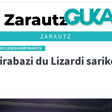
ZARAUTZ
TAKO-LEHEN-KANPORAKETA
rabazi du Lizardi sari