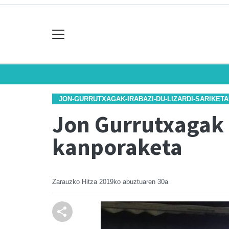
JON-GURRUTXAGAK-IRABAZI-DU-LIZARDI-SARIKE
Jon Gurrutxagak i
kanporaketa
Zarauzko Hitza
2019ko abuztuaren 30a