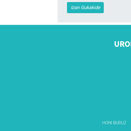
Izan Gukakide
URO
HONI BURUZ