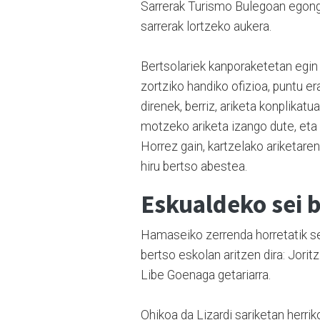
Sarrerak Turismo Bulegoan egongo
sarrerak lortzeko aukera.
Bertsolariek kanporaketetan egin b
zortziko handiko ofizioa, puntu er
direnek, berriz, ariketa konplikat
motzeko ariketa izango dute, eta h
Horrez gain, kartzelako ariketare
hiru bertso abestea.
Eskualdeko sei b
Hamaseiko zerrenda horretatik se
bertso eskolan aritzen dira: Jorit
Libe Goenaga getariarra.
Ohikoa da Lizardi sariketan herrik