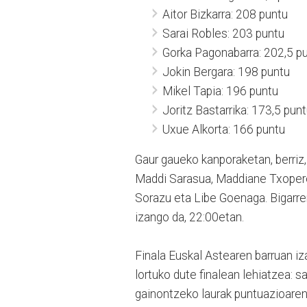
Aitor Bizkarra: 208 puntu
Sarai Robles: 203 puntu
Gorka Pagonabarra: 202,5 p
Jokin Bergara: 198 puntu
Mikel Tapia: 196 puntu
Joritz Bastarrika: 173,5 pun
Uxue Alkorta: 166 puntu
Gaur gaueko kanporaketan, berriz,
Maddi Sarasua, Maddiane Txoperen
Sorazu eta Libe Goenaga. Bigarre
izango da, 22:00etan.
Finala Euskal Astearen barruan iza
lortuko dute finalean lehiatzea: s
gainontzeko laurak puntuazioaren