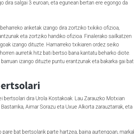
 dira salgai 3 euroan, eta egunean bertan ere egongo da
eharreko ariketak izango dira zortziko txikiko ofizioa,
antzunak eta zortziko handiko ofizioa. Finalerako sailkatzen
uagoak izango dituzte. Hamarreko txikiaren ordez seiko
orren aurretik hitz bati bertso bana kantatu beharko diote.
n barruan izango dituzte puntu erantzunak eta bakarka gai bat
ertsolari
i bertsolari dira Urola Kostakoak. Lau Zarauzko Motxian
z Bastarrika, Aimar Sorazu eta Uxue Alkorta zarauztarrak, eta
o pare bat bertsolarik parte hartzea, baina aurtengoan, marka