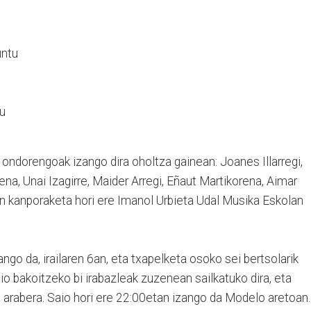
untu
tu
 ondorengoak izango dira oholtza gainean: Joanes Illarregi,
a, Unai Izagirre, Maider Arregi, Eñaut Martikorena, Aimar
n kanporaketa hori ere Imanol Urbieta Udal Musika Eskolan
ngo da, irailaren 6an, eta txapelketa osoko sei bertsolarik
aio bakoitzeko bi irabazleak zuzenean sailkatuko dira, eta
 arabera. Saio hori ere 22:00etan izango da Modelo aretoan.