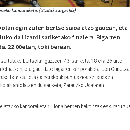
reneko kanporaketa. (Utzitako argazkia)
olan egin zuten bertso saioa atzo gauean, eta
uko da Lizardi sariketako finalera. Bigarren
a, 22:00etan, toki berean.
ortutako bertsolari gazteen 43. sariketa. 18 eta 26 urte
n lehiatzen, eta gaur dute bigarren kanporaketa. Jon Gurrutx
erako txartela, eta gainerakoak puntuazioaren arabera
skolak antolatzen du sariketa, Zarauzko Udalaren
arte atzoko kanporaketan. Hona hemen bakoitzak eskuratu zu