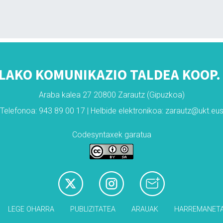
LAKO KOMUNIKAZIO TALDEA KOOP. 
Araba kalea 27 20800 Zarautz (Gipuzkoa)
Telefonoa: 943 89 00 17 | Helbide elektronikoa: zarautz@ukt.eu
Codesyntaxek garatua
LEGE OHARRA
PUBLIZITATEA
ARAUAK
HARREMANET