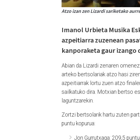
Atzo izan zen Lizardi sariketako aur
Imanol Urbieta Musika Esk
azpeitiarra zuzenean pasat
kanporaketa gaur izango d
Abian da Lizardi zenaren omenez s
arteko bertsolariak atzo hasi zire
azpeitiarrak lortu zuen atzo final
sailkatuko dira. Motxian bertso e
laguntzarekin.
Zortzi bertsolarik hartu zuten p
puntu kopurua:
Jon Gurrutxaga: 209,5 puntu