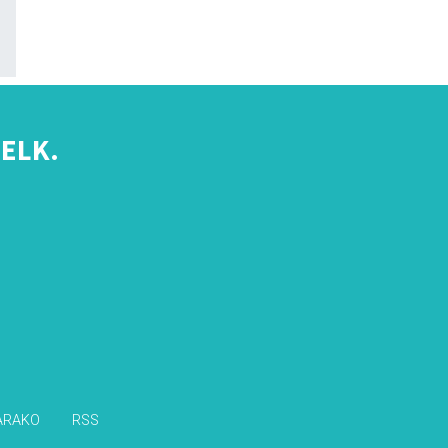
ELK.
s
ARAKO
RSS