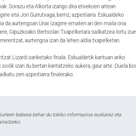
koak. Sorazu eta Alkorta izango dira etxekoen artean
irre eta Jon Gurrutxaga, berriz, azpeitiarra. Eskualdeko
ria da aurtengoan Unai Izagirre ematen ari den maila ona.
ere, Gipuzkoako Bertsolari Txapelketara sailkatzea lortu zu
rrerentzat, aurtengoa izan da lehen aldia txapelketan.
tzat Lizardi sariketako finala. Eskualdetik kantuan ariko
 soilik izan du bertan kantatzeko aukera, gaur arte. Duela bo
ailkatu zen azpeitiarra finalerako.
kurleen babesa behar du tokiko informazioa euskaraz eta
rraitzeko.