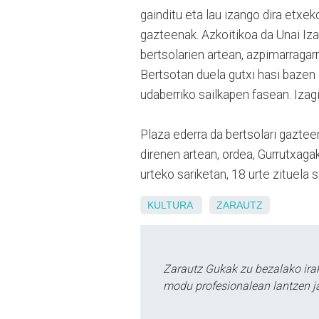
gainditu eta lau izango dira etxe
gazteenak. Azkoitikoa da Unai Izag
bertsolarien artean, azpimarragar
Bertsotan duela gutxi hasi bazen 
udaberriko sailkapen fasean. Izagi
Plaza ederra da bertsolari gazteen
direnen artean, ordea, Gurrutxagak
urteko sariketan, 18 urte zituela s
KULTURA
ZARAUTZ
Zarautz Gukak zu bezalako ira
modu profesionalean lantzen ja