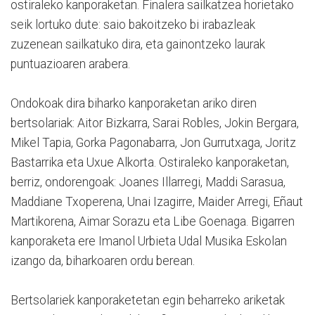
ostiraleko kanporaketan. Finalera sailkatzea horietako
seik lortuko dute: saio bakoitzeko bi irabazleak
zuzenean sailkatuko dira, eta gainontzeko laurak
puntuazioaren arabera.
Ondokoak dira biharko kanporaketan ariko diren
bertsolariak: Aitor Bizkarra, Sarai Robles, Jokin Bergara,
Mikel Tapia, Gorka Pagonabarra, Jon Gurrutxaga, Joritz
Bastarrika eta Uxue Alkorta. Ostiraleko kanporaketan,
berriz, ondorengoak: Joanes Illarregi, Maddi Sarasua,
Maddiane Txoperena, Unai Izagirre, Maider Arregi, Eñaut
Martikorena, Aimar Sorazu eta Libe Goenaga. Bigarren
kanporaketa ere Imanol Urbieta Udal Musika Eskolan
izango da, biharkoaren ordu berean.
Bertsolariek kanporaketetan egin beharreko ariketak