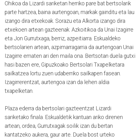
Ohikoa da Lizardi sariketan herriko pare bat bertsolarik
parte hartzea, baina aurtengoan, markak gainditu eta lau
izango dira etxekoak. Sorazu eta Alkorta izango dira
etxekoen artean gazteenak. Azkoitikoa da Unai Izagirre
eta Jon Gurrutxaga, berriz, azpeitiarra. Eskualdeko
bertsolarien artean, azpimarragarria da aurtengoan Unai
Izagirre ematen ari den maila ona. Bertsotan duela gutxi
hasi bazen ere, Gipuzkoako Bertsolari Txapelketara
sailkatzea lortu zuen udaberriko sailkapen fasean.
Izagirrerentzat, aurtengoa izan da lehen aldia
txapelketan.
Plaza ederra da bertsolari gazteentzat Lizardi
sariketako finala. Eskualdetik kantuan ariko direnen
artean, ordea, Gurrutxagak soilik izan du bertan
kantatzeko aukera, gaur arte. Duela bost urteko