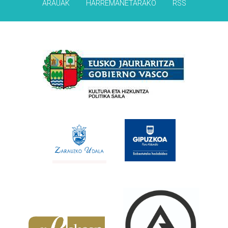
ARAUAK
HARREMANETARAKO
RSS
Babesleak