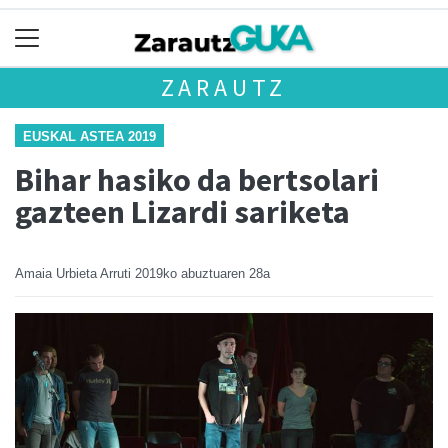
ZARAUTZ
EUSKAL ASTEA 2019
Bihar hasiko da bertsolari
gazteen Lizardi sariketa
Amaia Urbieta Arruti
2019ko abuztuaren 28a