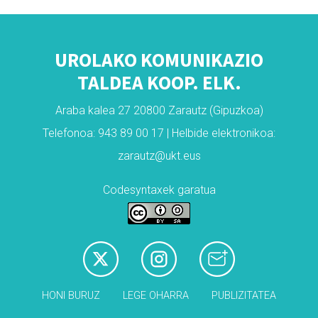
UROLAKO KOMUNIKAZIO
TALDEA KOOP. ELK.
Araba kalea 27 20800 Zarautz (Gipuzkoa)
Telefonoa: 943 89 00 17 | Helbide elektronikoa:
zarautz@ukt.eus
Codesyntaxek garatua
HONI BURUZ
LEGE OHARRA
PUBLIZITATEA