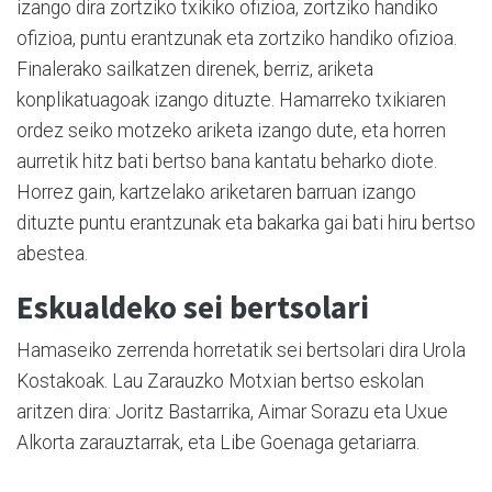
izango dira zortziko txikiko ofizioa, zortziko handiko
ofizioa, puntu erantzunak eta zortziko handiko ofizioa.
Finalerako sailkatzen direnek, berriz, ariketa
konplikatuagoak izango dituzte. Hamarreko txikiaren
ordez seiko motzeko ariketa izango dute, eta horren
aurretik hitz bati bertso bana kantatu beharko diote.
Horrez gain, kartzelako ariketaren barruan izango
dituzte puntu erantzunak eta bakarka gai bati hiru bertso
abestea.
Eskualdeko sei bertsolari
Hamaseiko zerrenda horretatik sei bertsolari dira Urola
Kostakoak. Lau Zarauzko Motxian bertso eskolan
aritzen dira: Joritz Bastarrika, Aimar Sorazu eta Uxue
Alkorta zarauztarrak, eta Libe Goenaga getariarra.