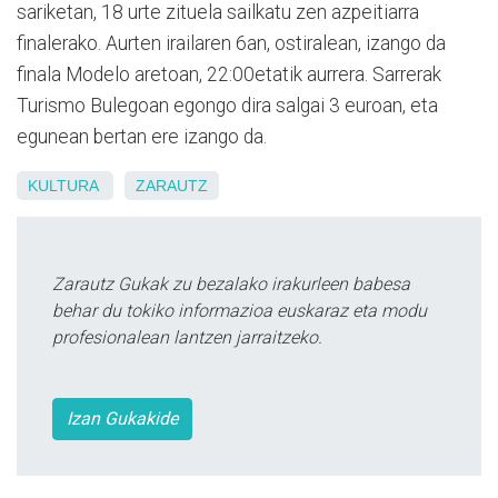
sariketan, 18 urte zituela sailkatu zen azpeitiarra
finalerako. Aurten irailaren 6an, ostiralean, izango da
finala Modelo aretoan, 22:00etatik aurrera. Sarrerak
Turismo Bulegoan egongo dira salgai 3 euroan, eta
egunean bertan ere izango da.
KULTURA
ZARAUTZ
Zarautz Gukak zu bezalako irakurleen babesa
behar du tokiko informazioa euskaraz eta modu
profesionalean lantzen jarraitzeko.
Izan Gukakide