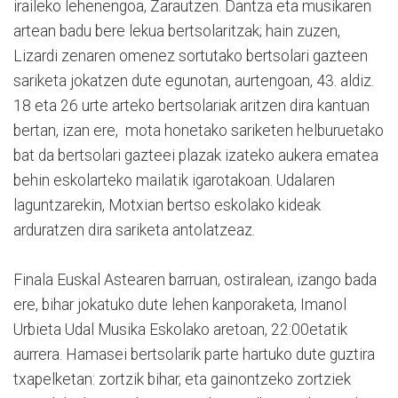
iraileko lehenengoa, Zarautzen. Dantza eta musikaren
artean badu bere lekua bertsolaritzak; hain zuzen,
Lizardi zenaren omenez sortutako bertsolari gazteen
sariketa jokatzen dute egunotan, aurtengoan, 43. aldiz.
18 eta 26 urte arteko bertsolariak aritzen dira kantuan
bertan, izan ere, mota honetako sariketen helburuetako
bat da bertsolari gazteei plazak izateko aukera ematea
behin eskolarteko mailatik igarotakoan. Udalaren
laguntzarekin, Motxian bertso eskolako kideak
arduratzen dira sariketa antolatzeaz.
Finala Euskal Astearen barruan, ostiralean, izango bada
ere, bihar jokatuko dute lehen kanporaketa, Imanol
Urbieta Udal Musika Eskolako aretoan, 22:00etatik
aurrera. Hamasei bertsolarik parte hartuko dute guztira
txapelketan: zortzik bihar, eta gainontzeko zortziek