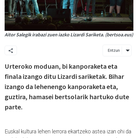
Aitor Salegik irabazi zuen iazko Lizardi Sariketa. (bertsoa.eus)
Entzun
Urteroko moduan, bi kanporaketa eta
finala izango ditu Lizardi sariketak. Bihar
izango da lehenengo kanporaketa eta,
guztira, hamasei bertsolarik hartuko dute
parte.
Euskal kultura lehen lerrora ekartzeko astea izan ohi da