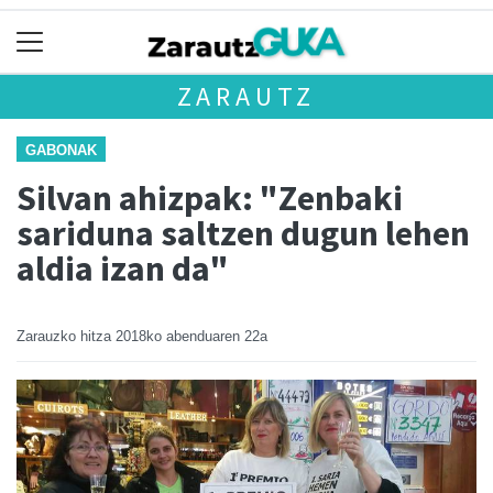
ZARAUTZ
GABONAK
Silvan ahizpak: "Zenbaki
sariduna saltzen dugun lehen
aldia izan da"
Zarauzko hitza
2018ko abenduaren 22a