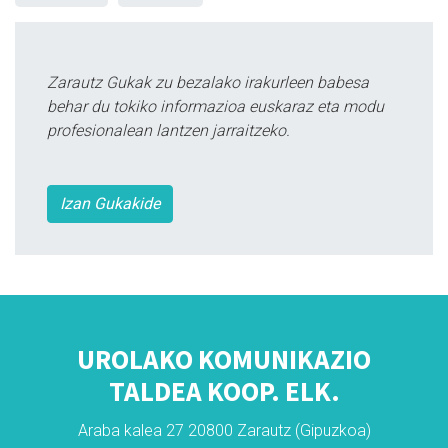
Zarautz Gukak zu bezalako irakurleen babesa
behar du tokiko informazioa euskaraz eta modu
profesionalean lantzen jarraitzeko.
Izan Gukakide
UROLAKO KOMUNIKAZIO
TALDEA KOOP. ELK.
Araba kalea 27 20800 Zarautz (Gipuzkoa)