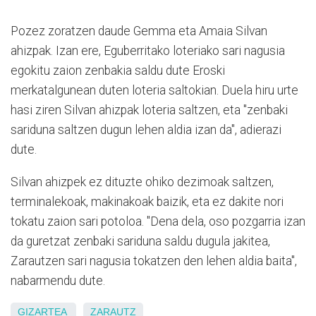
Pozez zoratzen daude Gemma eta Amaia Silvan
ahizpak. Izan ere, Eguberritako loteriako sari nagusia
egokitu zaion zenbakia saldu dute Eroski
merkatalgunean duten loteria saltokian. Duela hiru urte
hasi ziren Silvan ahizpak loteria saltzen, eta "zenbaki
sariduna saltzen dugun lehen aldia izan da", adierazi
dute.
Silvan ahizpek ez dituzte ohiko dezimoak saltzen,
terminalekoak, makinakoak baizik, eta ez dakite nori
tokatu zaion sari potoloa. "Dena dela, oso pozgarria izan
da guretzat zenbaki sariduna saldu dugula jakitea,
Zarautzen sari nagusia tokatzen den lehen aldia baita",
nabarmendu dute.
GIZARTEA
ZARAUTZ