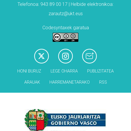
Telefonoa: 943 89 00 17 | Helbide elektronikoa:
zarautz@ukt.eus
Codesyntaxek garatua
HONI BURUZ
LEGE OHARRA
PUBLIZITATEA
ARAUAK
HARREMANETARAKO
RSS
Babesleak