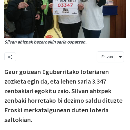
Silvan ahizpak bezeroekin saria ospatzen.
Entzun
Gaur goizean Eguberritako loteriaren
zozketa egin da, eta lehen saria 3.347
zenbakiari egokitu zaio. Silvan ahizpek
zenbaki horretako bi dezimo saldu dituzte
Eroski merkatalgunean duten loteria
saltokian.