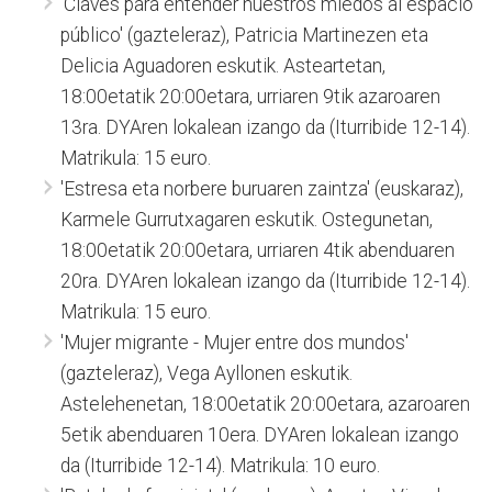
'Claves para entender nuestros miedos al espacio
público' (gazteleraz), Patricia Martinezen eta
Delicia Aguadoren eskutik. Asteartetan,
18:00etatik 20:00etara, urriaren 9tik azaroaren
13ra. DYAren lokalean izango da (Iturribide 12-14).
Matrikula: 15 euro.
'Estresa eta norbere buruaren zaintza' (euskaraz),
Karmele Gurrutxagaren eskutik. Ostegunetan,
18:00etatik 20:00etara, urriaren 4tik abenduaren
20ra. DYAren lokalean izango da (Iturribide 12-14).
Matrikula: 15 euro.
'Mujer migrante - Mujer entre dos mundos'
(gazteleraz), Vega Ayllonen eskutik.
Astelehenetan, 18:00etatik 20:00etara, azaroaren
5etik abenduaren 10era. DYAren lokalean izango
da (Iturribide 12-14). Matrikula: 10 euro.