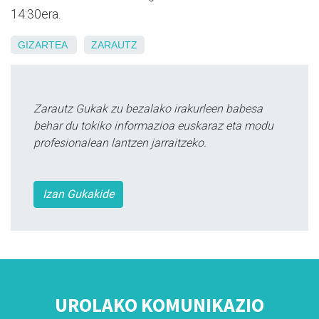
14:30era.
GIZARTEA
ZARAUTZ
Zarautz Gukak zu bezalako irakurleen babesa
behar du tokiko informazioa euskaraz eta modu
profesionalean lantzen jarraitzeko.
Izan Gukakide
UROLAKO KOMUNIKAZIO