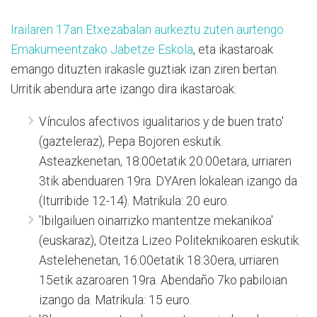
Irailaren 17an Etxezabalan aurkeztu zuten aurtengo
Emakumeentzako Jabetze Eskola
, eta ikastaroak
emango dituzten irakasle guztiak izan ziren bertan.
Urritik abendura arte izango dira ikastaroak:
Vínculos afectivos igualitarios y de buen trato'
(gazteleraz), Pepa Bojoren eskutik.
Asteazkenetan, 18:00etatik 20:00etara, urriaren
3tik abenduaren 19ra. DYAren lokalean izango da
(Iturribide 12-14). Matrikula: 20 euro.
'Ibilgailuen oinarrizko mantentze mekanikoa'
(euskaraz), Oteitza Lizeo Politeknikoaren eskutik.
Astelehenetan, 16:00etatik 18:30era, urriaren
15etik azaroaren 19ra. Abendaño 7ko pabiloian
izango da. Matrikula: 15 euro.