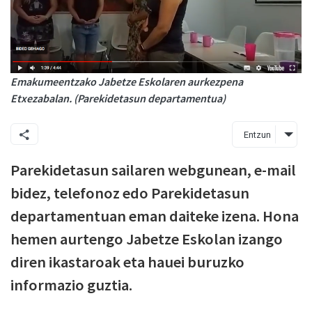
Emakumeentzako Jabetze Eskolaren aurkezpena
Etxezabalan. (Parekidetasun departamentua)
Entzun
Parekidetasun sailaren webgunean, e-mail
bidez, telefonoz edo Parekidetasun
departamentuan eman daiteke izena. Hona
hemen aurtengo Jabetze Eskolan izango
diren ikastaroak eta hauei buruzko
informazio guztia.