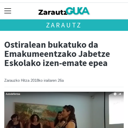
ZARAUTZ
Ostiralean bukatuko da
Emakumeentzako Jabetze
Eskolako izen-emate epea
Zarauzko Hitza
2018ko irailaren 26a