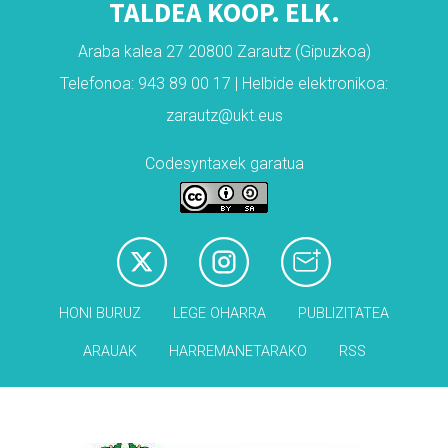
TALDEA KOOP. ELK.
Araba kalea 27 20800 Zarautz (Gipuzkoa)
Telefonoa: 943 89 00 17 | Helbide elektronikoa:
zarautz@ukt.eus
Codesyntaxek garatua
HONI BURUZ
LEGE OHARRA
PUBLIZITATEA
ARAUAK
HARREMANETARAKO
RSS
Babesleak