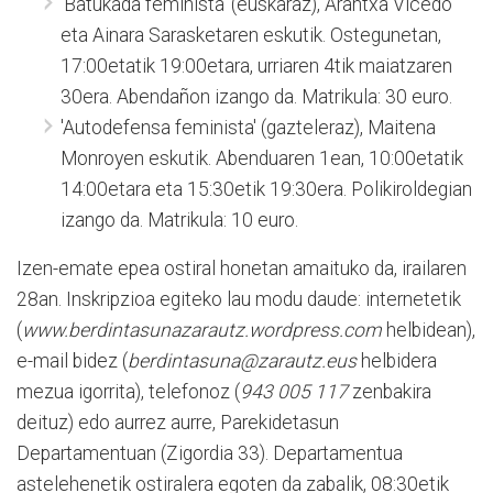
'Batukada feminista' (euskaraz), Arantxa Vicedo
eta Ainara Sarasketaren eskutik. Ostegunetan,
17:00etatik 19:00etara, urriaren 4tik maiatzaren
30era. Abendañon izango da. Matrikula: 30 euro.
'Autodefensa feminista' (gazteleraz), Maitena
Monroyen eskutik. Abenduaren 1ean, 10:00etatik
14:00etara eta 15:30etik 19:30era. Polikiroldegian
izango da. Matrikula: 10 euro.
Izen-emate epea ostiral honetan amaituko da, irailaren
28an. Inskripzioa egiteko lau modu daude: internetetik
(
www.berdintasunazarautz.wordpress.com
helbidean),
e-mail bidez (
berdintasuna@zarautz.eus
helbidera
mezua igorrita), telefonoz (
943 005 117
zenbakira
deituz) edo aurrez aurre, Parekidetasun
Departamentuan (Zigordia 33). Departamentua
astelehenetik ostiralera egoten da zabalik, 08:30etik