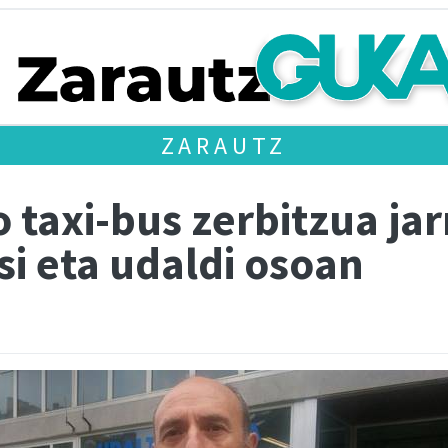
ZARAUTZ
axi-bus zerbitzua jarr
i eta udaldi osoan