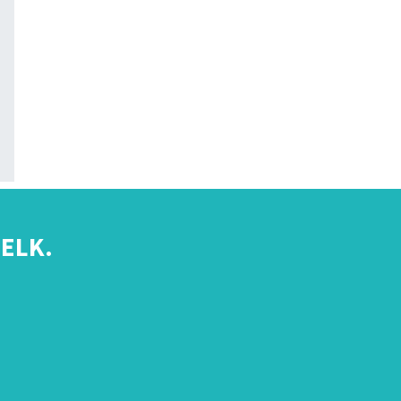
ELK.
s