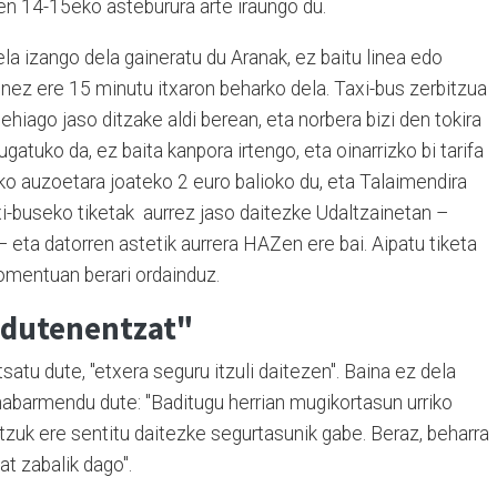
ren 14-15eko asteburura arte iraungo du.
ela izango dela gaineratu du Aranak, ez baitu linea edo
hinez ere 15 minutu itxaron beharko dela. Taxi-bus zerbitzua
hiago jaso ditzake aldi berean, eta norbera bizi den tokira
gatuko da, ez baita kanpora irtengo, eta oinarrizko bi tarifa
ko auzoetara joateko 2 euro balioko du, eta Talaimendira
axi-buseko tiketak aurrez jaso daitezke Udaltzainetan –
eta datorren astetik aurrera HAZen ere bai. Aipatu tiketa
momentuan berari ordainduz.
 dutenentzat"
tu dute, "etxera seguru itzuli daitezen". Baina ez dela
abarmendu dute: "Baditugu herrian mugikortasun urriko
tzuk ere sentitu daitezke segurtasunik gabe. Beraz, beharra
at zabalik dago".