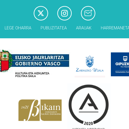
LEGE OHARRA
PUBLIZITATEA
ARAUAK
HARREMANET
Babesleak