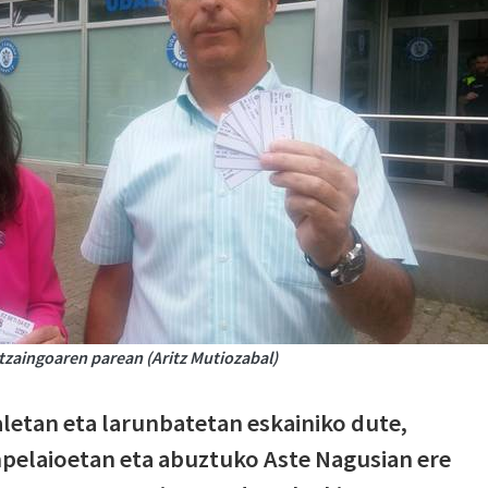
tzaingoaren parean (Aritz Mutiozabal)
raletan eta larunbatetan eskainiko dute,
anpelaioetan eta abuztuko Aste Nagusian ere