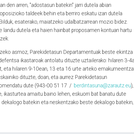
n den arren, "adostasun batekin" jarri dutela abian
oposizioko taldeek behin eta berriro eskatu izan dutela
 Bilduk, esaterako, maiatzeko udalbatzarrean mozio bidez.
e landu dutela eta haien hainbat proposamen kontuan hartu
zek.
eko asmoz, Parekidetasun Departamentuak beste ekintza
odefentsa ikastaroak antolatu dituzte uztailerako: hilaren 3-4a
, eta hilaren 9-10ean, 13 eta 16 urte arteko emakumeentza
eskainiko dituzte, doan, eta aurrez Parekidetasun
omendatu dute (943-00 51 17 /
berdintasuna@zarautz.eu
),
, ikasturtea amaitu baino lehen, eskuorri bat banatu dute
o dekalogo batekin eta neskentzako beste dekalogo batekin,