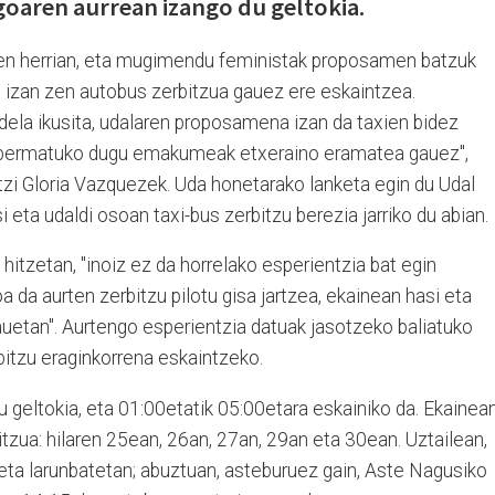
goaren aurrean izango du geltokia.
iren herrian, eta mugimendu feministak proposamen batzuk
at izan zen autobus zerbitzua gauez ere eskaintzea.
dela ikusita, udalaren proposamena izan da taxien bidez
la bermatuko dugu emakumeak etxeraino eramatea gauez",
tzi Gloria Vazquezek. Uda honetarako lanketa egin du Udal
eta udaldi osoan taxi-bus zerbitzu berezia jarriko du abian.
itzetan, "inoiz ez da horrelako esperientzia bat egin
 da aurten zerbitzu pilotu gisa jartzea, ekainean hasi eta
t gauetan". Aurtengo esperientzia datuak jasotzeko baliatuko
rbitzu eraginkorrena eskaintzeko.
 geltokia, eta 01:00etatik 05:00etara eskainiko da. Ekainea
tzua: hilaren 25ean, 26an, 27an, 29an eta 30ean. Uztailean,
n eta larunbatetan; abuztuan, asteburuez gain, Aste Nagusiko