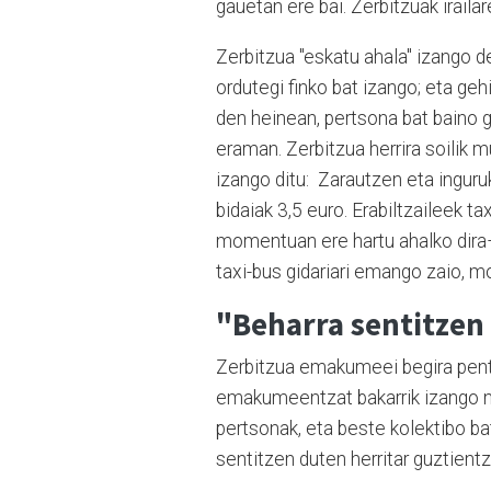
gauetan ere bai. Zerbitzuak iraila
Zerbitzua "eskatu ahala" izango d
ordutegi finko bat izango; eta ge
den heinean, pertsona bat baino ge
eraman. Zerbitzua herrira soilik mu
izango ditu: Zarautzen eta inguru
bidaiak 3,5 euro. Erabiltzaileek t
momentuan ere hartu ahalko dira– 
taxi-bus gidariari emango zaio, 
"Beharra sentitzen
Zerbitzua emakumeei begira pentsa
emakumeentzat bakarrik izango n
pertsonak, eta beste kolektibo ba
sentitzen duten herritar guztientz