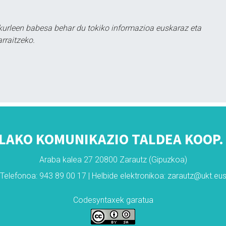
kurleen babesa behar du tokiko informazioa euskaraz eta
rraitzeko.
LAKO KOMUNIKAZIO TALDEA KOOP. 
Araba kalea 27 20800 Zarautz (Gipuzkoa)
Telefonoa: 943 89 00 17 | Helbide elektronikoa: zarautz@ukt.eu
Codesyntaxek garatua