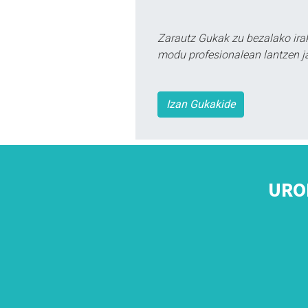
Zarautz Gukak zu bezalako ira
modu profesionalean lantzen ja
Izan Gukakide
URO