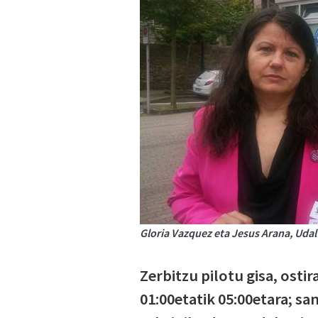
Gloria Vazquez eta Jesus Arana, Udal
Zerbitzu pilotu gisa, osti
01:00etatik 05:00etara; s