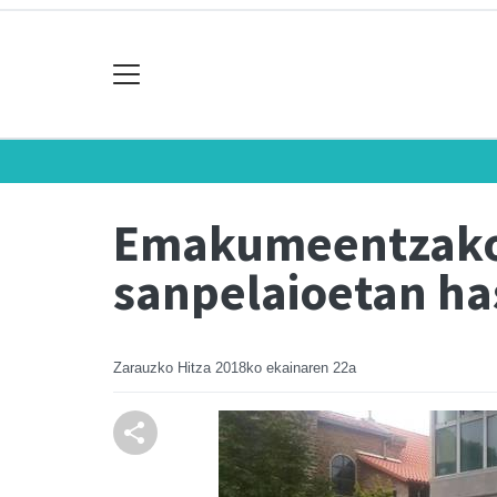
Emakumeentzako t
sanpelaioetan has
Zarauzko Hitza
2018ko ekainaren 22a