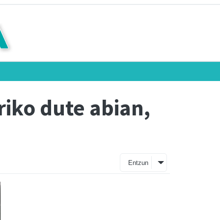
iko dute abian,
Entzun