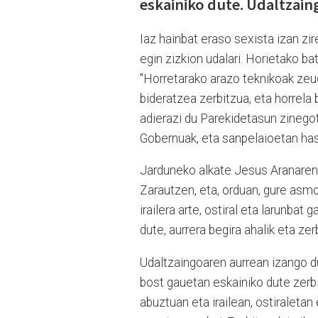
eskainiko dute. Udaltzain
Iaz hainbat eraso sexista izan z
egin zizkion udalari. Horietako b
"Horretarako arazo teknikoak zeu
bideratzea zerbitzua, eta horre
adierazi du Parekidetasun zinego
Gobernuak, eta sanpelaioetan hasi 
Jarduneko alkate Jesus Aranaren h
Zarautzen, eta, orduan, gure asmoa
irailera arte, ostiral eta larunba
dute, aurrera begira ahalik eta ze
Udaltzaingoaren aurrean izango du
bost gauetan eskainiko dute zerbi
abuztuan eta irailean, ostiraleta