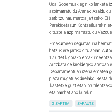
Udal Gobernuak eginiko lanketa iza
azpimarratu du Aranak. Azaldu du 
zerbitzu hau martxa jartzeko; EH
Parekidetasun Kontseiluarekin er
dituztela azpimarraztu du Vazque
Emakumeen segurtasuna bermatz
batzuk ere jarriko ditu abian. Aut
17 urtetik gorako emakumeentzat
Aritzbatalde kiroldegiko aretoan 
Departamentuan izena ematea g
plaza mugatuak direlako. Bestalde
ikastetxe guztietan, mutilentzak
eta hainbat aholkurekin.
GIZARTEA
ZARAUTZ