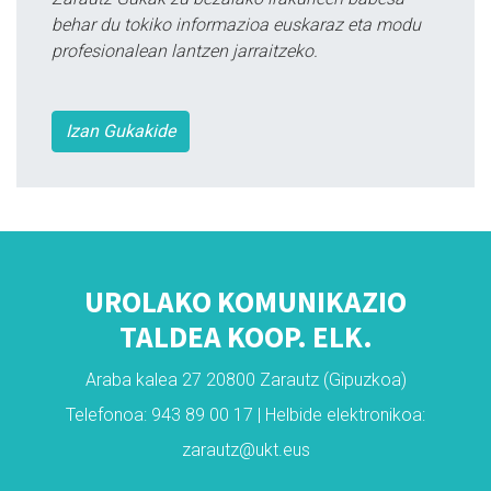
behar du tokiko informazioa euskaraz eta modu
profesionalean lantzen jarraitzeko.
Izan Gukakide
UROLAKO KOMUNIKAZIO
TALDEA KOOP. ELK.
Araba kalea 27 20800 Zarautz (Gipuzkoa)
Telefonoa: 943 89 00 17 | Helbide elektronikoa:
zarautz@ukt.eus