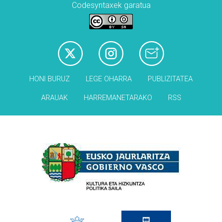
Codesyntaxek garatua
HONI BURUZ
LEGE OHARRA
PUBLIZITATEA
ARAUAK
HARREMANETARAKO
RSS
Babesleak