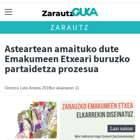
ZARAUTZ
Asteartean amaituko dute
Emakumeen Etxeari buruzko
partaidetza prozesua
Onintza Lete Arrieta
2018ko ekainaren 11