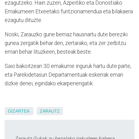
ezagutzeko. Hain zuzen, Azpeitiko eta Donostiako
Emakumeen Etxeetako funtzionamendua eta bilakaera
ezagutu dituzte.
Noski, Zarauzko gune berriaz hausnartu dute bereziki:
gunea zergatik behar den, zertarako, eta zer zerbitzu
eman behar lituzkeen, besteak beste.
Saio bakoitzean 30 emakume inguruk hartu dute parte,
eta Parekidetasun Departamentuak eskerrak eman
dizkie denei, egindako ekarpenengatik.
GIZARTEA
ZARAUTZ
Zarautz Gukak zu bezalako irakurleen babesa