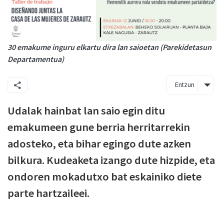
30 emakume inguru elkartu dira lan saioetan (Parekidetasun
Departamentua)
Entzun
Udalak hainbat lan saio egin ditu
emakumeen gune berria herritarrekin
adosteko, eta bihar egingo dute azken
bilkura. Kudeaketa izango dute hizpide, eta
ondoren mokadutxo bat eskainiko diete
parte hartzaileei.