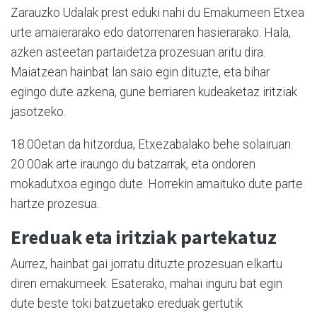
Zarauzko Udalak prest eduki nahi du Emakumeen Etxea
urte amaierarako edo datorrenaren hasierarako. Hala,
azken asteetan partaidetza prozesuan aritu dira.
Maiatzean hainbat lan saio egin dituzte, eta bihar
egingo dute azkena, gune berriaren kudeaketaz iritziak
jasotzeko.
18:00etan da hitzordua, Etxezabalako behe solairuan.
20:00ak arte iraungo du batzarrak, eta ondoren
mokadutxoa egingo dute. Horrekin amaituko dute parte
hartze prozesua.
Ereduak eta iritziak partekatuz
Aurrez, hainbat gai jorratu dituzte prozesuan elkartu
diren emakumeek. Esaterako, mahai inguru bat egin
dute beste toki batzuetako ereduak gertutik