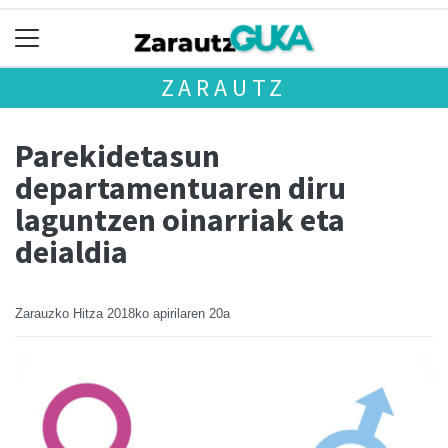
ZARAUTZ
Parekidetasun
departamentuaren diru
laguntzen oinarriak eta
deialdia
Zarauzko Hitza
2018ko apirilaren 20a