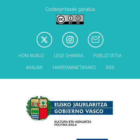
Codesyntaxek garatua
HONI BURUZ
LEGE OHARRA
PUBLIZITATEA
ARAUAK
HARREMANETARAKO
RSS
Babesleak