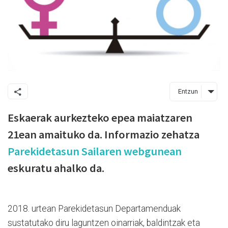
Entzun
Eskaerak aurkezteko epea maiatzaren
21ean amaituko da. Informazio zehatza
Parekidetasun Sailaren webgunean
eskuratu ahalko da.
2018. urtean Parekidetasun Departamenduak
sustatutako diru laguntzen oinarriak, baldintzak eta