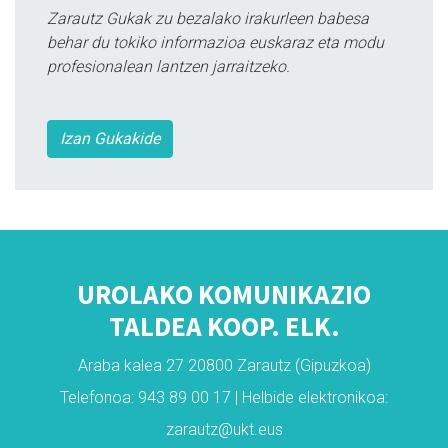
Zarautz Gukak zu bezalako irakurleen babesa
behar du tokiko informazioa euskaraz eta modu
profesionalean lantzen jarraitzeko.
Izan Gukakide
UROLAKO KOMUNIKAZIO
TALDEA KOOP. ELK.
Araba kalea 27 20800 Zarautz (Gipuzkoa)
Telefonoa: 943 89 00 17 | Helbide elektronikoa:
zarautz@ukt.eus