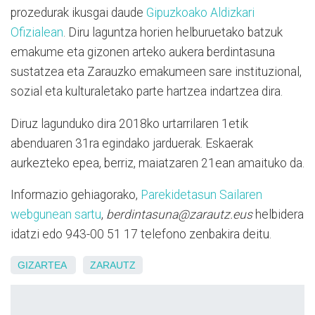
prozedurak ikusgai daude
Gipuzkoako Aldizkari
Ofizialean
. Diru laguntza horien helburuetako batzuk
emakume eta gizonen arteko aukera berdintasuna
sustatzea eta Zarauzko emakumeen sare instituzional,
sozial eta kulturaletako parte hartzea indartzea dira.
Diruz lagunduko dira 2018ko urtarrilaren 1etik
abenduaren 31ra egindako jarduerak. Eskaerak
aurkezteko epea, berriz, maiatzaren 21ean amaituko da.
Informazio gehiagorako,
Parekidetasun Sailaren
webgunean sartu
,
berdintasuna@zarautz.eus
helbidera
idatzi edo 943-00 51 17 telefono zenbakira deitu.
GIZARTEA
ZARAUTZ