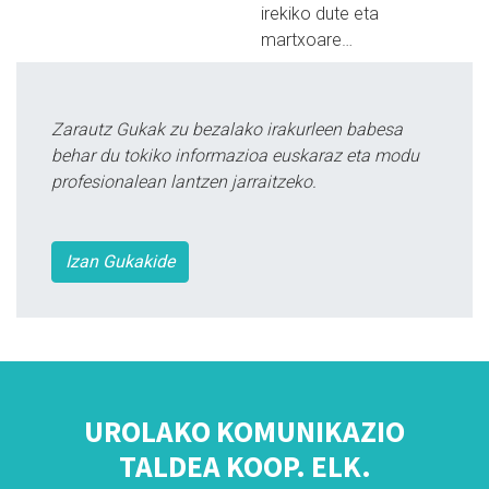
irekiko dute eta
martxoare…
Zarautz Gukak zu bezalako irakurleen babesa
behar du tokiko informazioa euskaraz eta modu
profesionalean lantzen jarraitzeko.
Izan Gukakide
UROLAKO KOMUNIKAZIO
TALDEA KOOP. ELK.