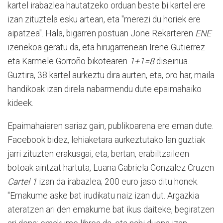
kartel irabazlea hautatzeko orduan beste bi kartel ere
izan zituztela esku artean, eta "merezi du horiek ere
aipatzea". Hala, bigarren postuan Jone Rekarteren
ENE
izenekoa geratu da, eta hirugarrenean Irene Gutierrez
eta Karmele Gorroño bikotearen
1+1=8
diseinua.
Guztira, 38 kartel aurkeztu dira aurten, eta, oro har, maila
handikoak izan direla nabarmendu dute epaimahaiko
kideek.
Epaimahaiaren sariaz gain, publikoarena ere eman dute.
Facebook bidez, lehiaketara aurkeztutako lan guztiak
jarri zituzten erakusgai, eta, bertan, erabiltzaileen
botoak aintzat hartuta, Luana Gabriela Gonzalez Cruzen
Cartel 1
izan da irabazlea; 200 euro jaso ditu honek.
"Emakume aske bat irudikatu naiz izan dut. Argazkia
ateratzen ari den emakume bat ikus daiteke, begiratzen