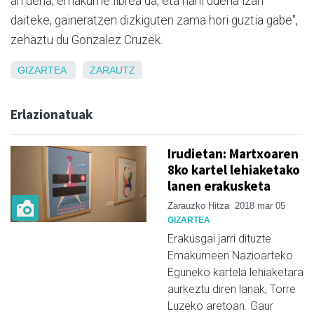
ari dena; emakume librea da, eta nahi duena izan
daiteke, gaineratzen dizkiguten zama hori guztia gabe",
zehaztu du Gonzalez Cruzek.
GIZARTEA
ZARAUTZ
Erlazionatuak
Irudietan: Martxoaren
8ko kartel lehiaketako
lanen erakusketa
Zarauzko Hitza
2018 mar 05
GIZARTEA
Erakusgai jarri dituzte
Emakumeen Nazioarteko
Eguneko kartela lehiaketara
aurkeztu diren lanak, Torre
Luzeko aretoan. Gaur