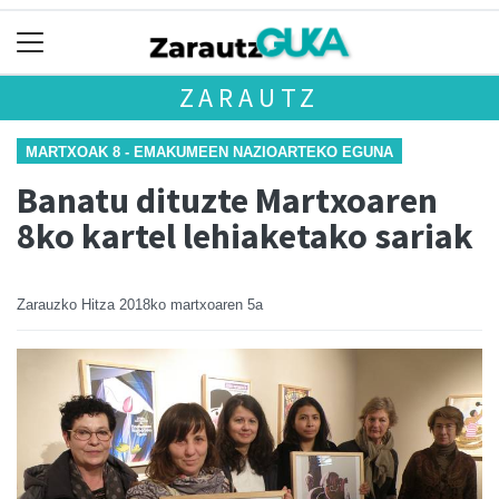
ZARAUTZ
MARTXOAK 8 - EMAKUMEEN NAZIOARTEKO EGUNA
Banatu dituzte Martxoaren
8ko kartel lehiaketako sariak
Zarauzko Hitza
2018ko martxoaren 5a