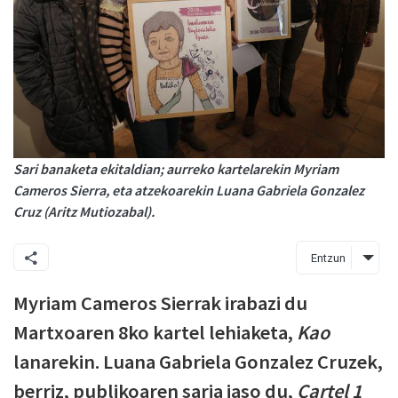
Sari banaketa ekitaldian; aurreko kartelarekin Myriam
Cameros Sierra, eta atzekoarekin Luana Gabriela Gonzalez
Cruz (Aritz Mutiozabal).
Entzun
Myriam Cameros Sierrak irabazi du
Martxoaren 8ko kartel lehiaketa,
Kao
lanarekin. Luana Gabriela Gonzalez Cruzek,
berriz, publikoaren saria jaso du,
Cartel 1