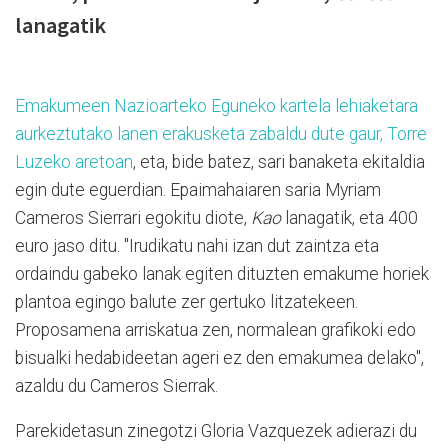
lanagatik
Emakumeen Nazioarteko Eguneko kartela lehiaketara
aurkeztutako lanen erakusketa zabaldu dute gaur, Torre
Luzeko aretoan
, eta, bide batez, sari banaketa ekitaldia
egin dute eguerdian. Epaimahaiaren saria Myriam
Cameros Sierrari egokitu diote,
Kao
lanagatik, eta 400
euro jaso ditu. "Irudikatu nahi izan dut zaintza eta
ordaindu gabeko lanak egiten dituzten emakume horiek
plantoa egingo balute zer gertuko litzatekeen.
Proposamena arriskatua zen, normalean grafikoki edo
bisualki hedabideetan ageri ez den emakumea delako",
azaldu du Cameros Sierrak.
Parekidetasun zinegotzi Gloria Vazquezek adierazi du