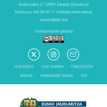
Araba kalea 27 20800 Zarautz (Gipuzkoa)
Telefonoa: 943 89 00 17 | Helbide elektronikoa:
zarautz@ukt.eus
Codesyntaxek garatua
HONI BURUZ
LEGE OHARRA
PUBLIZITATEA
ARAUAK
HARREMANETARAKO
RSS
Babesleak