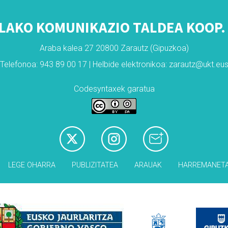
LAKO KOMUNIKAZIO TALDEA KOOP. 
Araba kalea 27 20800 Zarautz (Gipuzkoa)
Telefonoa: 943 89 00 17 | Helbide elektronikoa: zarautz@ukt.eu
Codesyntaxek garatua
LEGE OHARRA
PUBLIZITATEA
ARAUAK
HARREMANET
Babesleak