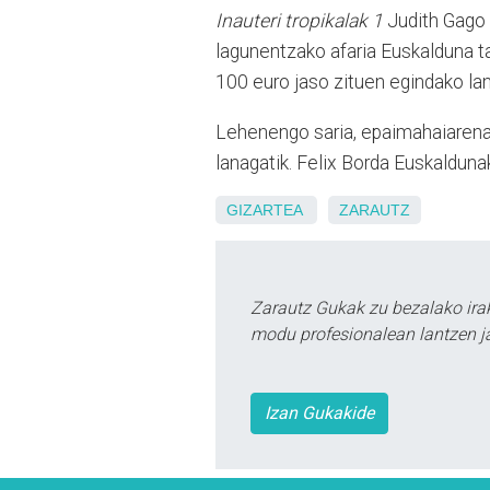
Inauteri tropikalak 1
Judith Gago e
lagunentzako afaria Euskalduna ta
100 euro jaso zituen egindako lan
Lehenengo saria, epaimahaiarena,
lanagatik. Felix Borda Euskalduna
GIZARTEA
ZARAUTZ
Zarautz Gukak zu bezalako ira
modu profesionalean lantzen ja
Izan Gukakide