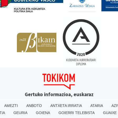
Gertuko informazioa, euskaraz
AMEZTI
ANBOTO
ANTXETA IRRATIA
ATARIA
AZP
TIA
GEURIA
GOIENA
GOIERRI TELEBISTA
GUAIXE