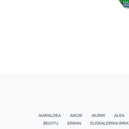
AIARALDEA
AIKOR
AIURRI
ALEA
BEGITU
ERRAN
EUSKALERRIA IRRA