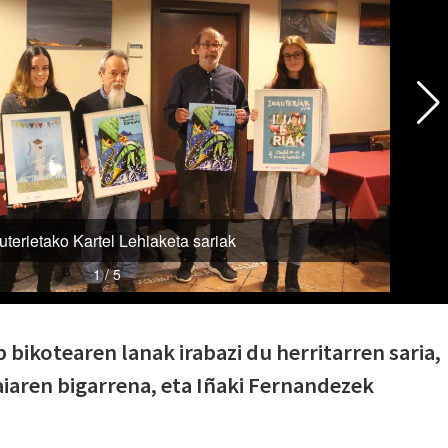
 bikotearen lanak irabazi du herritarren saria,
iaren bigarrena, eta Iñaki Fernandezek