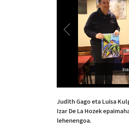
Judith Gago eta Luisa Kulp
Izar De La Hozek epaimaha
lehenengoa.