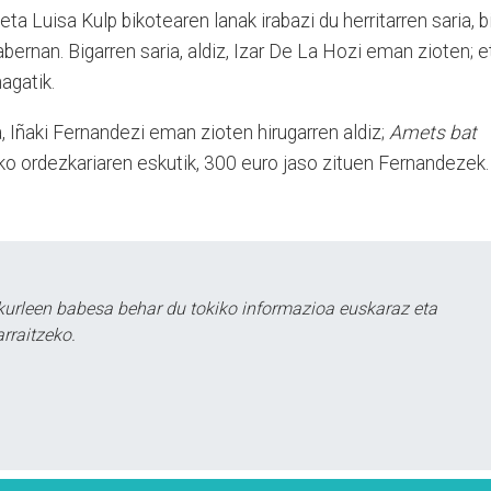
ta Luisa Kulp bikotearen lanak irabazi du herritarren saria, b
bernan. Bigarren saria, aldiz, Izar De La Hozi eman zioten; e
agatik.
 Iñaki Fernandezi eman zioten hirugarren aldiz;
Amets bat
ko ordezkariaren eskutik, 300 euro jaso zituen Fernandezek.
kurleen babesa behar du tokiko informazioa euskaraz eta
rraitzeko.