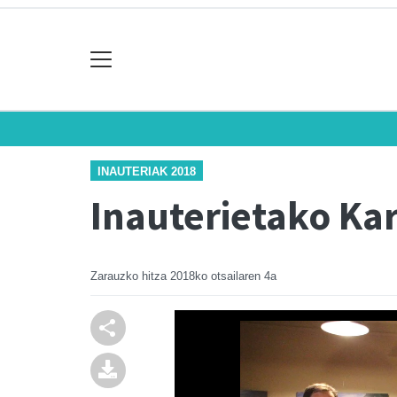
INAUTERIAK 2018
Inauterietako Kar
Zarauzko hitza
2018ko otsailaren 4a