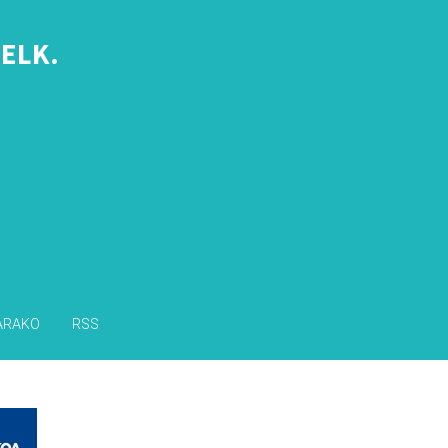
ELK.
s
ARAKO
RSS