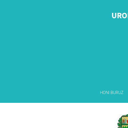
URO
HONI BURUZ