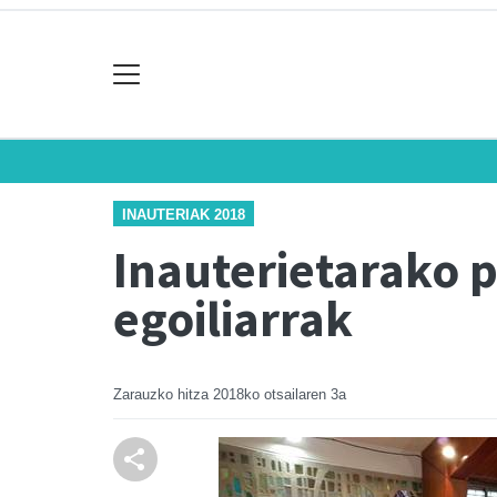
INAUTERIAK 2018
Inauterietarako p
egoiliarrak
Zarauzko hitza
2018ko otsailaren 3a