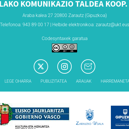
LAKO KOMUNIKAZIO TALDEA KOOP. 
Araba kalea 27 20800 Zarautz (Gipuzkoa)
Telefonoa: 943 89 00 17 | Helbide elektronikoa: zarautz@ukt.eu
Codesyntaxek garatua
LEGE OHARRA
PUBLIZITATEA
ARAUAK
HARREMANET
Babesleak