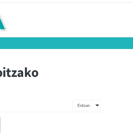
oitzako
Entzun