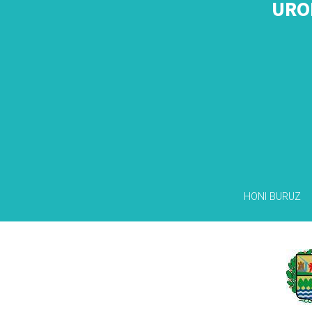
URO
HONI BURUZ