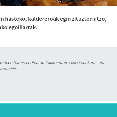
n hasteko, kaldereroak egin zituzten atzo,
ako egoiliarrak.
kurleen babesa behar du tokiko informazioa euskaraz eta
rraitzeko.