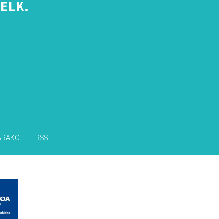
ELK.
s
ARAKO
RSS