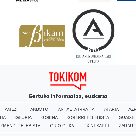
Gertuko informazioa, euskaraz
AMEZTI
ANBOTO
ANTXETA IRRATIA
ATARIA
AZP
TIA
GEURIA
GOIENA
GOIERRI TELEBISTA
GUAIXE
IZMENDI TELEBISTA
ORIO GUKA
TXINTXARRI
ZARAUT