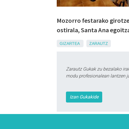
Mozorro festarako girotze
ostirala, Santa Ana egoitz
GIZARTEA
ZARAUTZ
Zarautz Gukak zu bezalako ira
modu profesionalean lantzen ja
Izan Gukakide