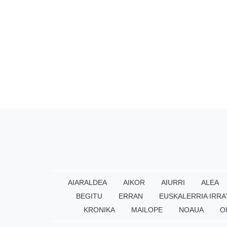
AIARALDEA
AIKOR
AIURRI
ALEA
BEGITU
ERRAN
EUSKALERRIA IRRA
KRONIKA
MAILOPE
NOAUA
O