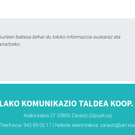
kurleen babesa behar du tokiko informazioa euskaraz eta
rraitzeko.
LAKO KOMUNIKAZIO TALDEA KOOP. 
Araba kalea 27 20800 Zarautz (Gipuzkoa)
Telefonoa: 943 89 00 17 | Helbide elektronikoa: zarautz@ukt.eu