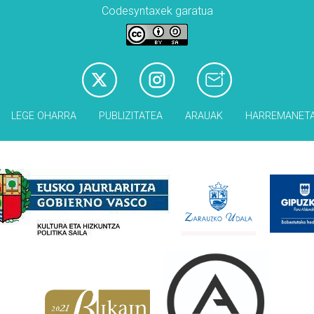
Codesyntaxek garatua
LEGE OHARRA
PUBLIZITATEA
ARAUAK
HARREMANET
Babesleak