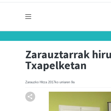
Zarauztarrak hir
Txapelketan
Zarauzko Hitza
2017ko urriaren 9a