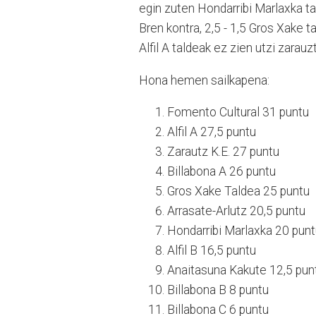
egin zuten Hondarribi Marlaxka tal
Bren kontra, 2,5 - 1,5 Gros Xake t
Alfil A taldeak ez zien utzi zarauz
Hona hemen sailkapena:
Fomento Cultural 31 puntu
Alfil A 27,5 puntu
Zarautz K.E. 27 puntu
Billabona A 26 puntu
Gros Xake Taldea 25 puntu
Arrasate-Arlutz 20,5 puntu
Hondarribi Marlaxka 20 pun
Alfil B 16,5 puntu
Anaitasuna Kakute 12,5 pun
Billabona B 8 puntu
Billabona C 6 puntu