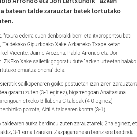
Pablo Arrondo eta Jon Lertxundik "azken
a batean talde zarauztar batek lortutako
uten.
, "itxura ederra duen denboraldi berri eta itxaropentsu bati
e, Taldekako Gipuzkoako Xake Azkarreko Txapelketan
 Mikel Vicente, Jaime Arozena, Pablo Arrondo eta Jon
n. ZKEko Xake sailetik gogoratu dute "azken urteetan halako
ortutako emaitza onena" dela.
sieratik sailkapenaren goiko postuetan izan ziren zarauztarr
dea garaitu zuten (3-1 eginez), bigarrengoan Anaitasuna
garrengoan etxeko Billabona C taldeak (4-0 eginez).
enbiziko porrota, Alfil A taldearen kontra (3-1).
 taldearen aurka berdindu zuten zarauztarrek, 2na eginez, e
aldiz, 3-1 emaitzarekin. Zazpigarrenean berriz ere berdindu