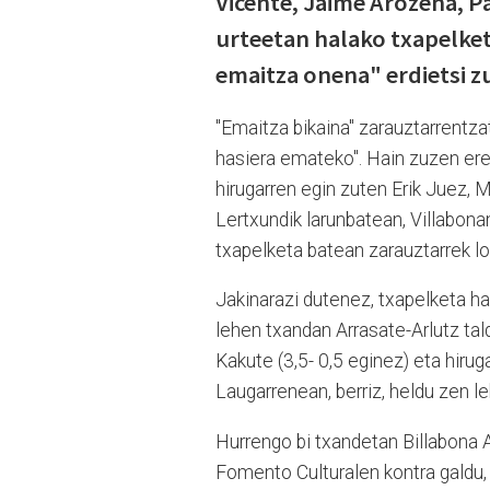
Vicente, Jaime Arozena, 
urteetan halako txapelket
emaitza onena" erdietsi z
"Emaitza bikaina" zarauztarrentzat
hasiera emateko". Hain zuzen er
hirugarren egin zuten Erik Juez,
Lertxundik larunbatean, Villabona
txapelketa batean zarauztarrek l
Jakinarazi dutenez, txapelketa ha
lehen txandan Arrasate-Arlutz tal
Kakute (3,5- 0,5 eginez) eta hiru
Laugarrenean, berriz, heldu zen leh
Hurrengo bi txandetan Billabona A
Fomento Culturalen kontra galdu, 