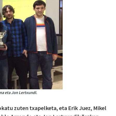
ena eta Jon Lertxundi.
katu zuten txapelketa, eta Erik Juez, Mikel