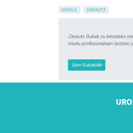
KIROLA
ZARAUTZ
Zarautz Gukak zu bezalako ira
modu profesionalean lantzen ja
Izan Gukakide
URO