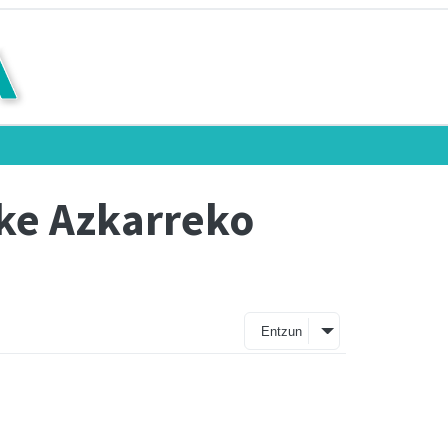
ke Azkarreko
Entzun