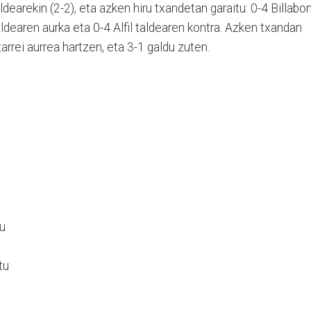
dearekin (2-2), eta azken hiru txandetan garaitu: 0-4 Billabo
aldearen aurka eta 0-4 Alfil taldearen kontra. Azken txandan
tarrei aurrea hartzen, eta 3-1 galdu zuten.
tu
tu