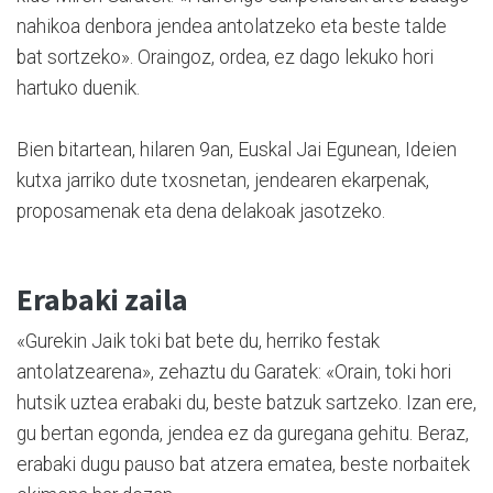
nahikoa denbora jendea antolatzeko eta beste talde
bat sortzeko». Oraingoz, ordea, ez dago lekuko hori
hartuko duenik.
Bien bitartean, hilaren 9an, Euskal Jai Egunean, Ideien
kutxa jarriko dute txosnetan, jendearen ekarpenak,
proposamenak eta dena delakoak jasotzeko.
Erabaki zaila
«Gurekin Jaik toki bat bete du, herriko festak
antolatzearena», zehaztu du Garatek: «Orain, toki hori
hutsik uztea erabaki du, beste batzuk sartzeko. Izan ere,
gu bertan egonda, jendea ez da guregana gehitu. Beraz,
erabaki dugu pauso bat atzera ematea, beste norbaitek