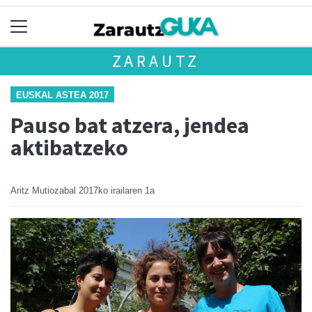
ZARAUTZ
EUSKAL ASTEA 2017
Pauso bat atzera, jendea
aktibatzeko
Aritz Mutiozabal
2017ko irailaren 1a