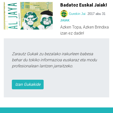
Badatoz Euskal Jaiak!
Gurekin Jai
2017 abu 31
JAIAK
Azken Topa, Azken Brindixa
izan ez dadin!
Zarautz Gukak zu bezalako irakurleen babesa
behar du tokiko informazioa euskaraz eta modu
profesionalean lantzen jarraitzeko.
Izan Gukakide