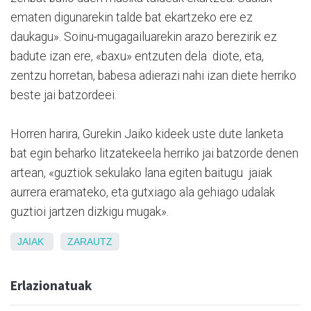
ematen digunarekin talde bat ekartzeko ere ez
daukagu». Soinu-mugagailuarekin arazo berezirik ez
badute izan ere, «baxu» entzuten dela diote, eta,
zentzu horretan, babesa adierazi nahi izan diete herriko
beste jai batzordeei.
Horren harira, Gurekin Jaiko kideek uste dute lanketa
bat egin beharko litzatekeela herriko jai batzorde denen
artean, «guztiok sekulako lana egiten baitugu jaiak
aurrera eramateko, eta gutxiago ala gehiago udalak
guztioi jartzen dizkigu mugak».
JAIAK
ZARAUTZ
Erlazionatuak