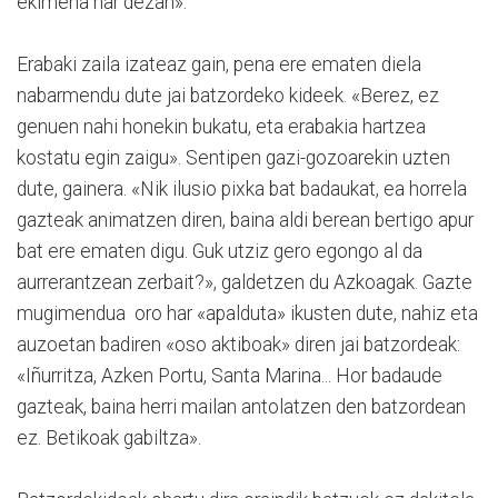
ekimena har dezan».
Erabaki zaila izateaz gain, pena ere ematen diela
nabarmendu dute jai batzordeko kideek. «Berez, ez
genuen nahi honekin bukatu, eta erabakia har­tzea
kostatu egin zaigu». Sentipen gazi-gozoarekin uzten
dute, gainera. «Nik ilusio pixka bat badaukat, ea horrela
gazteak animatzen diren, baina aldi berean bertigo apur
bat ere ematen digu. Guk utziz gero egongo al da
aurrerantzean zerbait?», galdetzen du Azkoagak. Gazte
mugimendua oro har «apalduta» ikusten dute, nahiz eta
auzoetan badiren «oso aktiboak» diren jai batzordeak:
«Iñurritza, Azken Portu, Santa Marina... Hor badaude
gazteak, baina herri mailan antolatzen den batzordean
ez. Betikoak gabiltza».