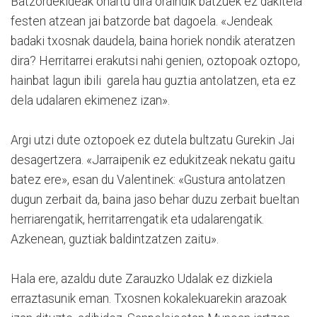
Batzordekideak ohartu dira oraindik batzuek ez dakitela
festen atzean jai batzorde bat dagoela. «Jendeak
badaki txosnak daudela, baina horiek nondik ateratzen
dira? Herritarrei erakutsi nahi genien, oztopoak oztopo,
hainbat lagun ibili garela hau guztia antolatzen, eta ez
dela udalaren ekimenez izan».
Argi utzi dute oztopoek ez dutela bultzatu Gurekin Jai
desagertzera. «Jarraipenik ez edukitzeak nekatu gaitu
batez ere», esan du Valentinek: «Gustura antolatzen
dugun zerbait da, baina jaso behar duzu zerbait bueltan
herriarengatik, herritarrengatik eta udalarengatik.
Azkenean, guztiak baldintzatzen zaitu».
Hala ere, azaldu dute Zarauzko Udalak ez dizkiela
erraztasunik eman. Txosnen kokalekuarekin arazoak