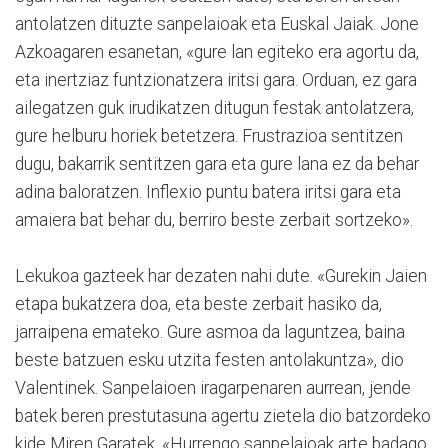
antolatzen dituzte sanpelaioak eta Euskal Jaiak. Jone
Azkoagaren esanetan, «gu­re lan egiteko era agortu da,
eta inertziaz funtzionatzera iritsi gara. Orduan, ez gara
ailegatzen guk irudikatzen ditugun festak antolatzera,
gure helburu horiek betetzera. Frustrazioa sentitzen
dugu, bakarrik sentitzen gara eta gure lana ez da behar
adina baloratzen. Inflexio puntu batera iritsi gara eta
amaiera bat behar du, berriro beste zerbait sortzeko».
Lekukoa gazteek har dezaten nahi dute. «Gurekin Jaien
etapa bukatzera doa, eta beste zerbait hasiko da,
jarraipena emateko. Gure asmoa da laguntzea, baina
beste batzuen esku utzita festen antolakuntza», dio
Valentinek. Sanpelaioen iragarpenaren aurrean, jende
batek beren prestutasuna agertu zietela dio batzordeko
kide Miren Garatek. «Hurrengo sanpelaioak arte badago