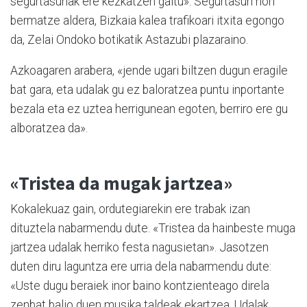
segurtasunak ere kezkatzen gaitu». Segurtasun hori
bermatze aldera, Bizkaia kalea trafikoari itxita egongo
da, Zelai Ondoko botikatik Astazubi plazaraino.
Azkoagaren arabera, «jende ugari biltzen dugun eragile
bat gara, eta udalak gu ez baloratzea puntu inportante
bezala eta ez uztea herrigunean egoten, berriro ere gu
alboratzea da».
«Tristea da mugak jartzea»
Kokalekuaz gain, ordutegiarekin ere trabak izan
dituztela nabarmendu dute. «Tristea da hainbeste muga
jartzea udalak herriko festa nagusietan». Jasotzen
duten diru laguntza ere urria dela nabarmendu dute:
«Uste dugu beraiek inor baino kontzienteago direla
zenbat balio duen musika taldeak ekartzea. Udalak