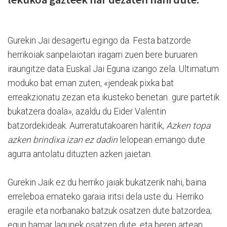
Gurekin Jai desagertu egingo da. Festa batzorde
herrikoiak sanpelaiotan iragarri zuen be­re buruaren
iraun­gitze da­ta Euskal Jai Eguna izango zela. Ultimatum
moduko bat eman zuten, «jendeak pixka bat
erreakzionatu zezan eta ikusteko benetan gure partetik
bukatzera doala», azaldu du Eider Valentin
batzordekideak. Aurreratutakoaren haritik,
Azken topa
azken brindixa izan ez dadin
lelopean emango dute
agurra antolatu dituzten azken jaietan.
Gurekin Jaik ez du herriko jaiak bukatzerik nahi, baina
erreleboa emateko garaia iritsi dela uste du. Herriko
eragile eta norbanako batzuk osatzen dute batzordea;
egun hamar lagunek osatzen dute, eta beren artean