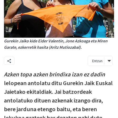
Gurekin Jaiko kide Eider Valentin, Jone Azkoaga eta Miren
Garate, ezkerretik hasita (Aritz Mutiozabal).
Entzun
Azken topa azken brindixa izan ez dadin
lelopean antolatu ditu Gurekin Jaik Euskal
Jaietako ekitaldiak. Jai batzordeak
antolatuko dituen azkenak izango dira,
bere jarduna etengo baitu, eta beren
lekukoa gazteek har dezaten nahi dute.