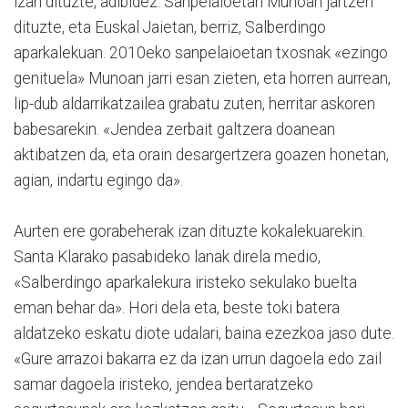
izan dituzte, adibidez. Sanpelaioetan Munoan jartzen
dituzte, eta Euskal Jaietan, berriz, Salberdingo
aparkalekuan. 2010eko sanpelaioetan txosnak «ezingo
genituela» Munoan jarri esan zieten, eta horren aurrean,
lip-dub aldarrikatzailea grabatu zuten, herritar askoren
babesarekin. «Jendea zerbait galtzera doanean
aktibatzen da, eta orain desargertzera goazen honetan,
agian, indartu egingo da».
Aurten ere gorabeherak izan dituzte kokalekuarekin.
Santa Klarako pasabideko lanak direla medio,
«Salberdingo aparkalekura iristeko sekulako buelta
eman behar da». Hori dela eta, beste toki batera
aldatzeko eskatu diote udalari, baina ezezkoa jaso dute.
«Gure arrazoi bakarra ez da izan urrun dagoela edo zail
samar dagoela iristeko, jendea bertaratzeko