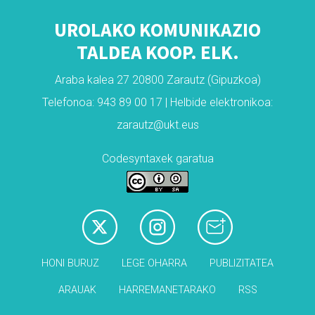
UROLAKO KOMUNIKAZIO
TALDEA KOOP. ELK.
Araba kalea 27 20800 Zarautz (Gipuzkoa)
Telefonoa: 943 89 00 17 | Helbide elektronikoa:
zarautz@ukt.eus
Codesyntaxek garatua
HONI BURUZ
LEGE OHARRA
PUBLIZITATEA
ARAUAK
HARREMANETARAKO
RSS