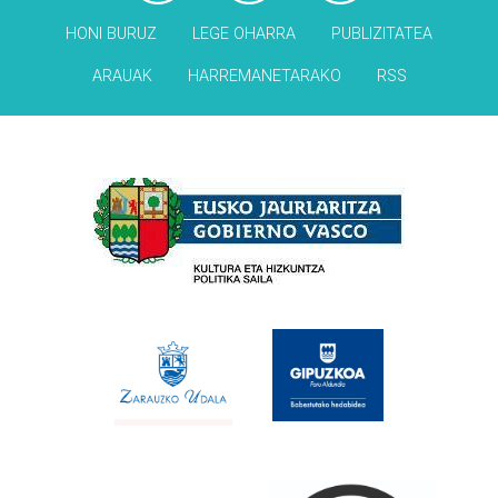
HONI BURUZ
LEGE OHARRA
PUBLIZITATEA
ARAUAK
HARREMANETARAKO
RSS
Babesleak