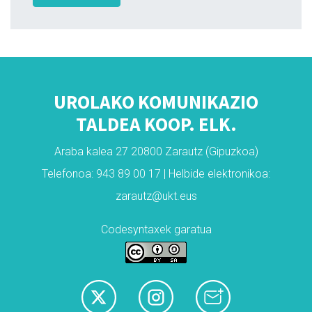
UROLAKO KOMUNIKAZIO
TALDEA KOOP. ELK.
Araba kalea 27 20800 Zarautz (Gipuzkoa)
Telefonoa: 943 89 00 17 | Helbide elektronikoa:
zarautz@ukt.eus
Codesyntaxek garatua