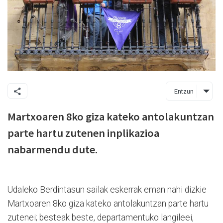
Entzun
Martxoaren 8ko giza kateko antolakuntzan
parte hartu zutenen inplikazioa
nabarmendu dute.
Udaleko Berdintasun sailak eskerrak eman nahi dizkie
Martxoaren 8ko giza kateko antolakuntzan parte hartu
zutenei; besteak beste, departamentuko langileei,