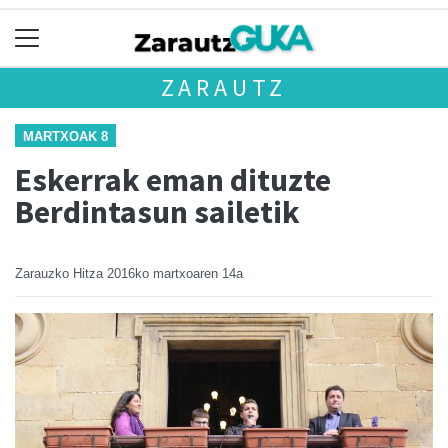
ZARAUTZ
MARTXOAK 8
Eskerrak eman dituzte
Berdintasun sailetik
Zarauzko Hitza
2016ko martxoaren 14a