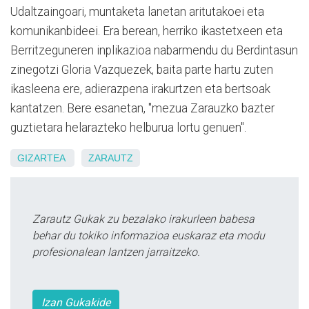
Udaltzaingoari, muntaketa lanetan aritutakoei eta
komunikanbideei. Era berean, herriko ikastetxeen eta
Berritzeguneren inplikazioa nabarmendu du Berdintasun
zinegotzi Gloria Vazquezek, baita parte hartu zuten
ikasleena ere, adierazpena irakurtzen eta bertsoak
kantatzen. Bere esanetan, "mezua Zarauzko bazter
guztietara helarazteko helburua lortu genuen".
GIZARTEA
ZARAUTZ
Zarautz Gukak zu bezalako irakurleen babesa
behar du tokiko informazioa euskaraz eta modu
profesionalean lantzen jarraitzeko.
Izan Gukakide