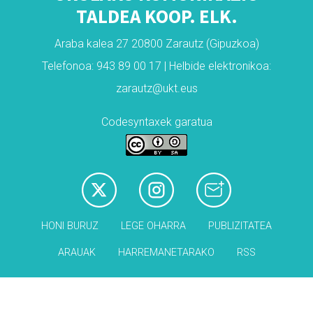
TALDEA KOOP. ELK.
Araba kalea 27 20800 Zarautz (Gipuzkoa)
Telefonoa: 943 89 00 17 | Helbide elektronikoa:
zarautz@ukt.eus
Codesyntaxek garatua
HONI BURUZ
LEGE OHARRA
PUBLIZITATEA
ARAUAK
HARREMANETARAKO
RSS
Babesleak