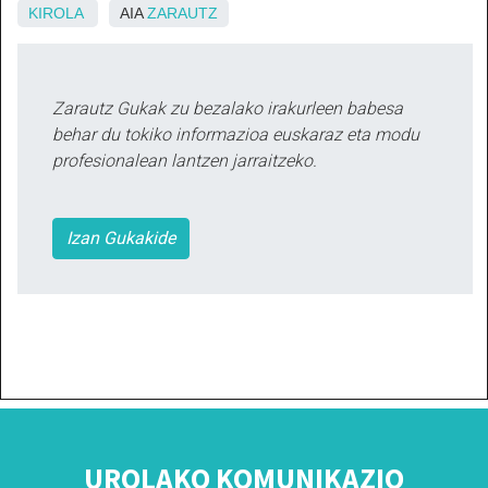
KIROLA
AIA
ZARAUTZ
Zarautz Gukak zu bezalako irakurleen babesa
behar du tokiko informazioa euskaraz eta modu
profesionalean lantzen jarraitzeko.
Izan Gukakide
UROLAKO KOMUNIKAZIO