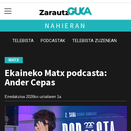
NAHIERAN
TELEBISTA
PODCASTAK
TELEBISTA ZUZENEAN
MATX
Ekaineko Matx podcasta:
Ander Cepas
Erredakzioa
2026ko uztailaren 1a