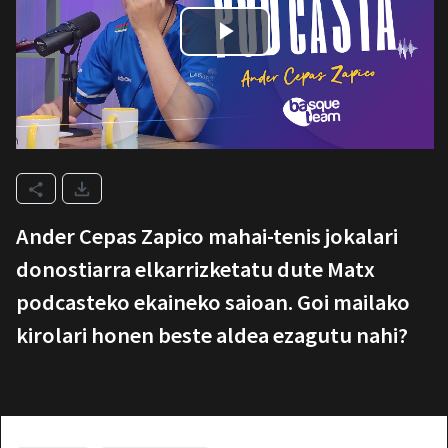
Ander Cepas Zapico mahai-tenis jokalari
donostiarra elkarrizketatu dute Matx
podcasteko ekaineko saioan. Goi mailako
kirolari honen beste aldea ezagutu nahi?