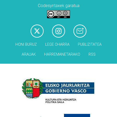
Codesyntaxek garatua
HONI BURUZ
LEGE OHARRA
PUBLIZITATEA
ARAUAK
HARREMANETARAKO
RSS
Babesleak