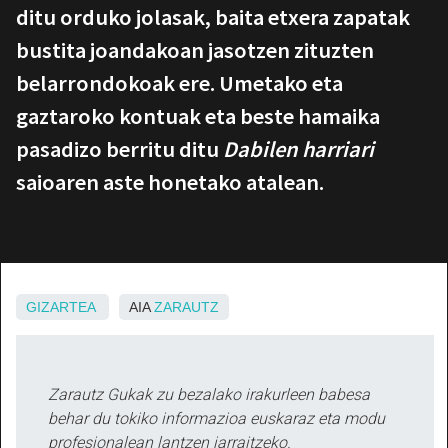
ditu orduko jolasak, baita etxera zapatak
bustita joandakoan jasotzen zituzten
belarrondokoak ere. Umetako eta
gaztaroko kontuak eta beste hamaika
pasadizo berritu ditu
Dabilen harriari
saioaren aste honetako atalean.
GIZARTEA
AIA
ZARAUTZ
Zarautz Gukak zu bezalako irakurleen babesa
behar du tokiko informazioa euskaraz eta modu
profesionalean lantzen jarraitzeko.