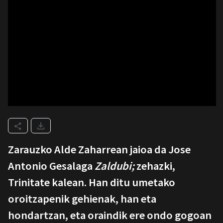
Zarauzko Alde Zaharrean jaioa da Jose
Antonio Gesalaga
Zaldubi;
zehazki,
Trinitate kalean. Han ditu umetako
oroitzapenik gehienak, han eta
hondartzan, eta oraindik ere ondo gogoan