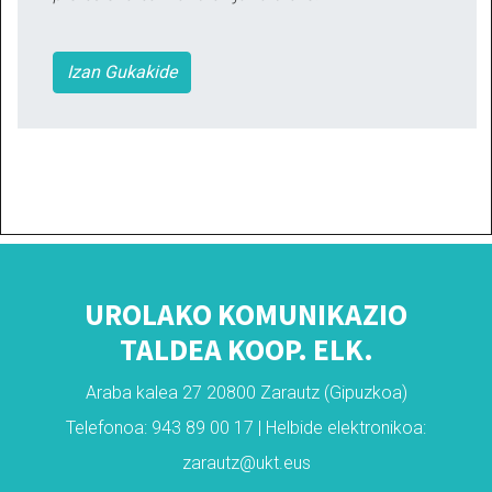
Izan Gukakide
UROLAKO KOMUNIKAZIO
TALDEA KOOP. ELK.
Araba kalea 27 20800 Zarautz (Gipuzkoa)
Telefonoa: 943 89 00 17 | Helbide elektronikoa:
zarautz@ukt.eus