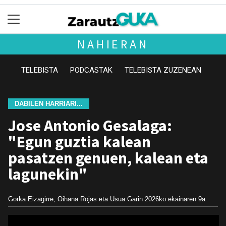
NAHIERAN
TELEBISTA
PODCASTAK
TELEBISTA ZUZENEAN
DABILEN HARRIARI...
Jose Antonio Gesalaga:
"Egun guztia kalean
pasatzen genuen, kalean eta
lagunekin"
Gorka Eizagirre, Oihana Rojas eta Usua Garin
2026ko ekainaren 9a