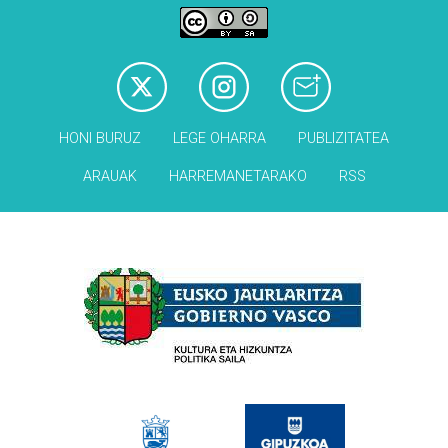
HONI BURUZ
LEGE OHARRA
PUBLIZITATEA
ARAUAK
HARREMANETARAKO
RSS
Babesleak