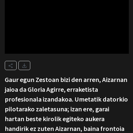
Gaur egun Zestoan bizi den arren, Aizarnan
jaioa da Gloria Agirre, erraketista
profesionala izandakoa. Umetatik datorkio
pilotarako zaletasuna; izan ere, garai
hartan beste kirolik egiteko aukera
handirik ez zuten Aizarnan, baina frontoia