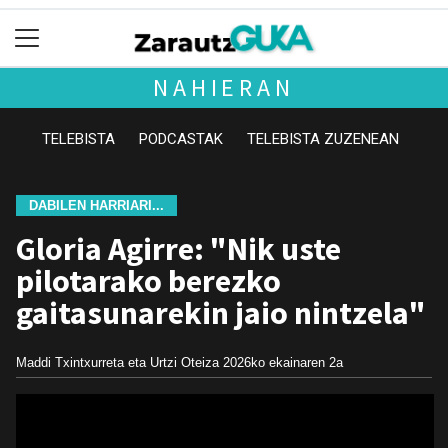
NAHIERAN
TELEBISTA
PODCASTAK
TELEBISTA ZUZENEAN
DABILEN HARRIARI...
Gloria Agirre: "Nik uste
pilotarako berezko
gaitasunarekin jaio nintzela"
Maddi Txintxurreta eta Urtzi Oteiza
2026ko ekainaren 2a