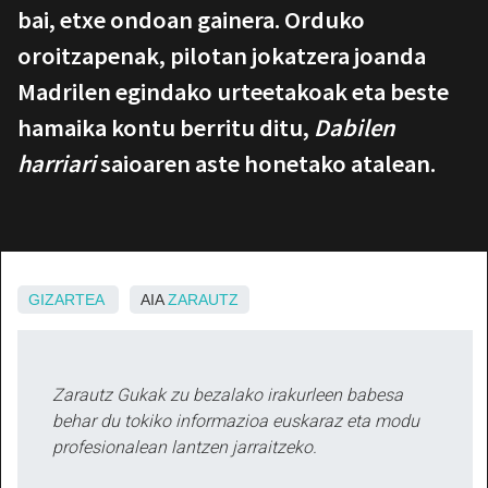
bai, etxe ondoan gainera. Orduko
oroitzapenak, pilotan jokatzera joanda
Madrilen egindako urteetakoak eta beste
hamaika kontu berritu ditu,
Dabilen
harriari
saioaren aste honetako atalean.
GIZARTEA
AIA
ZARAUTZ
Zarautz Gukak zu bezalako irakurleen babesa
behar du tokiko informazioa euskaraz eta modu
profesionalean lantzen jarraitzeko.