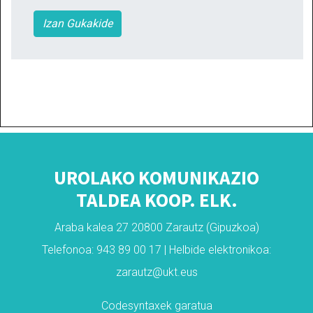
Izan Gukakide
UROLAKO KOMUNIKAZIO
TALDEA KOOP. ELK.
Araba kalea 27 20800 Zarautz (Gipuzkoa)
Telefonoa: 943 89 00 17 | Helbide elektronikoa:
zarautz@ukt.eus
Codesyntaxek garatua