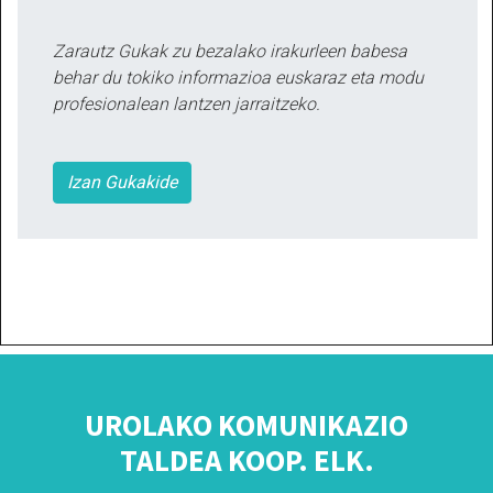
Zarautz Gukak zu bezalako irakurleen babesa
behar du tokiko informazioa euskaraz eta modu
profesionalean lantzen jarraitzeko.
Izan Gukakide
UROLAKO KOMUNIKAZIO
TALDEA KOOP. ELK.