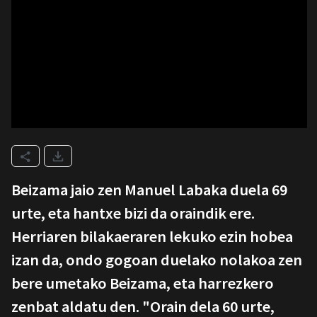
Beizama jaio zen Manuel Labaka duela 69
urte, eta hantxe bizi da oraindik ere.
Herriaren bilakaeraren lekuko ezin hobea
izan da, ondo gogoan duelako nolakoa zen
bere umetako Beizama, eta harrezkero
zenbat aldatu den. "Orain dela 60 urte,