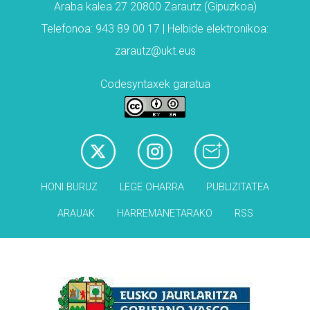
Araba kalea 27 20800 Zarautz (Gipuzkoa)
Telefonoa: 943 89 00 17 | Helbide elektronikoa:
zarautz@ukt.eus
Codesyntaxek garatua
HONI BURUZ
LEGE OHARRA
PUBLIZITATEA
ARAUAK
HARREMANETARAKO
RSS
Babesleak