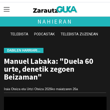
NAHIERAN
TELEBISTA
PODCASTAK
TELEBISTA ZUZENEAN
DABILEN HARRIARI...
Manuel Labaka: "Duela 60
urte, denetik zegoen
Beizaman"
Iraia Oteiza eta Urtzi Oteiza
2026ko maiatzaren 26a