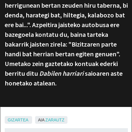
herrigunean bertan zeuden hiru taberna, bi
denda, harategi bat, hiltegia, kalabozo bat
ere bai...". Azpeitira jaisteko autobusa ere
bazegoela kontatu du, baina tarteka
bakarrik jaisten zirela: "Bizitzaren parte
handi bat herrian bertan egiten genuen".
Umetako zein gaztetako kontuak ederki
berritu ditu
Dabilen harriari
saioaren aste
honetako atalean.
GIZARTEA
AIA
ZARAUTZ