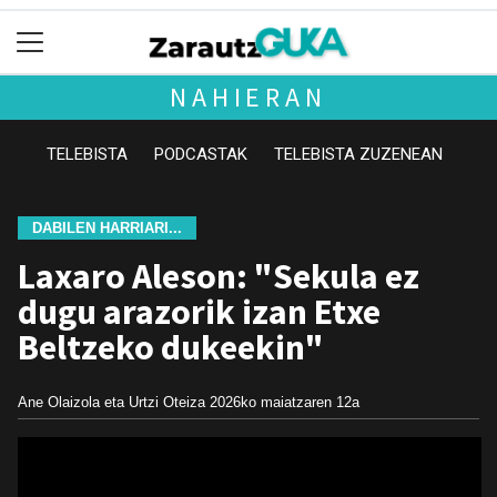
NAHIERAN
TELEBISTA
PODCASTAK
TELEBISTA ZUZENEAN
DABILEN HARRIARI...
Laxaro Aleson: "Sekula ez
dugu arazorik izan Etxe
Beltzeko dukeekin"
Ane Olaizola eta Urtzi Oteiza
2026ko maiatzaren 12a