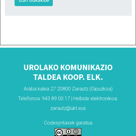
Izan Gukakide
UROLAKO KOMUNIKAZIO
TALDEA KOOP. ELK.
Araba kalea 27 20800 Zarautz (Gipuzkoa)
Telefonoa: 943 89 00 17 | Helbide elektronikoa:
zarautz@ukt.eus
Codesyntaxek garatua