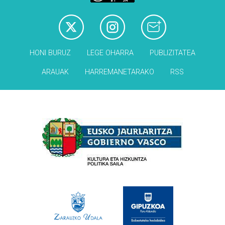
HONI BURUZ
LEGE OHARRA
PUBLIZITATEA
ARAUAK
HARREMANETARAKO
RSS
Babesleak