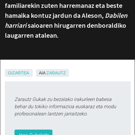
familiarekin zuten harremanaz eta beste
hamaika kontuz jardun da Aleson,
Dabilen
harriari
saioaren hirugarren denboraldiko
laugarren atalean.
GIZARTEA
AIA
ZARAUTZ
Zarautz Gukak zu bezalako irakurleen babesa
behar du tokiko informazioa euskaraz eta modu
profesionalean lantzen jarraitzeko.