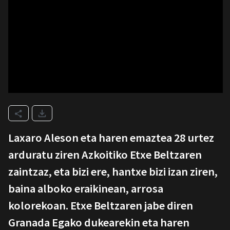
Laxaro Aleson eta haren emaztea 28 urtez
arduratu ziren Azkoitiko Etxe Beltzaren
zaintzaz, eta bizi ere, hantxe bizi izan ziren,
baina alboko eraikinean, arrosa
kolorekoan. Etxe Beltzaren jabe diren
Granada Egako dukearekin eta haren