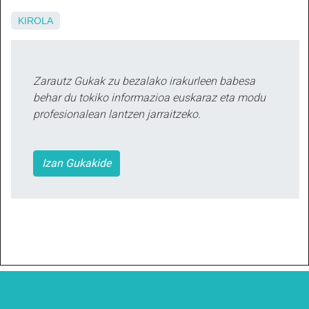
KIROLA
Zarautz Gukak zu bezalako irakurleen babesa
behar du tokiko informazioa euskaraz eta modu
profesionalean lantzen jarraitzeko.
Izan Gukakide