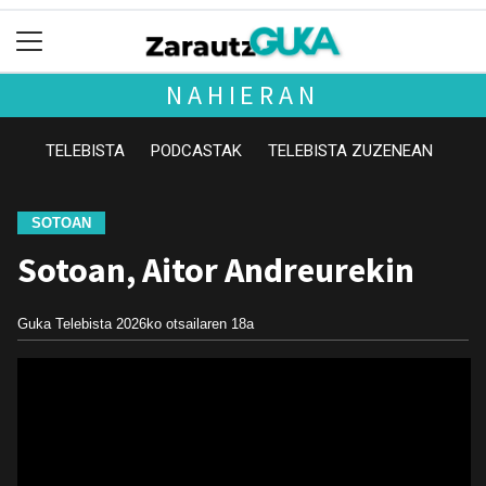
NAHIERAN
TELEBISTA
PODCASTAK
TELEBISTA ZUZENEAN
SOTOAN
Sotoan, Aitor Andreurekin
Guka Telebista
2026ko otsailaren 18a