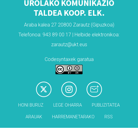
UROLAKO KOMUNIKAZIO
TALDEA KOOP. ELK.
Araba kalea 27 20800 Zarautz (Gipuzkoa)
Telefonoa: 943 89 00 17 | Helbide elektronikoa:
zarautz@ukt.eus
Codesyntaxek garatua
HONI BURUZ
LEGE OHARRA
PUBLIZITATEA
ARAUAK
HARREMANETARAKO
RSS
Babesleak