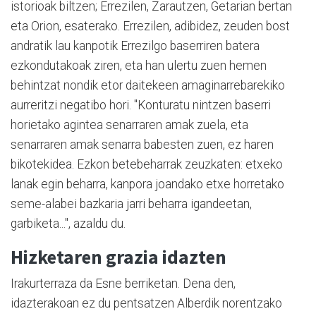
istorioak biltzen; Errezilen, Zarautzen, Getarian bertan
eta Orion, esaterako. Errezilen, adibidez, zeuden bost
andratik lau kanpotik Errezilgo baserriren batera
ezkondutakoak ziren, eta han ulertu zuen hemen
behintzat nondik etor daitekeen amaginarrebarekiko
aurreritzi negatibo hori. "Konturatu nintzen baserri
horietako agintea senarraren amak zuela, eta
senarraren amak senarra babesten zuen, ez haren
bikotekidea. Ezkon betebeharrak zeuzkaten: etxeko
lanak egin beharra, kanpora joandako etxe horretako
seme-alabei bazkaria jarri beharra igandeetan,
garbiketa...", azaldu du.
Hizketaren grazia idazten
Irakurterraza da Esne berriketan. Dena den,
idazterakoan ez du pentsatzen Alberdik norentzako