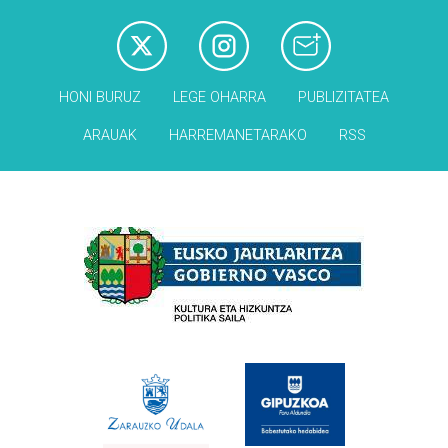
HONI BURUZ
LEGE OHARRA
PUBLIZITATEA
ARAUAK
HARREMANETARAKO
RSS
Babesleak