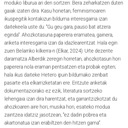
moduko liburua ari den sortzen. Bera zeharkatzen duten
gaiak izaten dira. Kasu honetan, feminismoaren
ikuspegitik kontakizun bilduma interesgarria izan
daitekeela uste du: "Gu geu gara, pauso bat atzera
eginda". Ahozkotasuna paperera eramatea, gainera,
ariketa interesgarria izan da idazlearentzat. Hala egin
zuen Belarriko kilkerra-n (Elkar, 2024). Urte dezente
daramatza Alberdik zeregin horretan, ahozkotasun hori
paperera nola eraman pentsatzen eta probak egiten;
hala ikus daiteke Hetero ipuin bildumako zenbait
pasarte eta elkarrizketatan ere. Entzute ariketak
dokumentaziorako ez ezik, literatura sortzeko
lehengaia izan dira harentzat, eta garrantzizkotzat du
ahozkoaren aire hori, musika hori, esateko modua
zaintzea idatziz jasotzean, "ez dadin pobrea eta
akartonatua izan erabiltzen den hitzen gama".