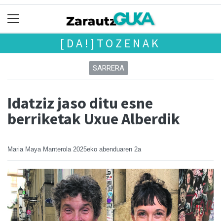
[DA!]TOZENAK
SARRERA
Idatziz jaso ditu esne
berriketak Uxue Alberdik
Maria Maya Manterola
2025eko abenduaren 2a