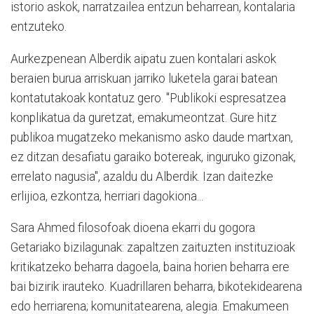
istorio askok, narratzailea entzun beharrean, kontalaria
entzuteko.
Aurkezpenean Alberdik aipatu zuen kontalari askok
beraien burua arriskuan jarriko luketela garai batean
kontatutakoak kontatuz gero. "Publikoki espresatzea
konplikatua da guretzat, emakumeontzat. Gure hitz
publikoa mugatzeko mekanismo asko daude martxan,
ez ditzan desafiatu garaiko botereak, inguruko gizonak,
errelato nagusia", azaldu du Alberdik. Izan daitezke
erlijioa, ezkontza, herriari dagokiona...
Sara Ahmed filosofoak dioena ekarri du gogora
Getariako bizilagunak: zapaltzen zaituzten instituzioak
kritikatzeko beharra dagoela, baina horien beharra ere
bai bizirik irauteko. Kuadrillaren beharra, bikotekidearena
edo herriarena; komunitatearena, alegia. Emakumeen