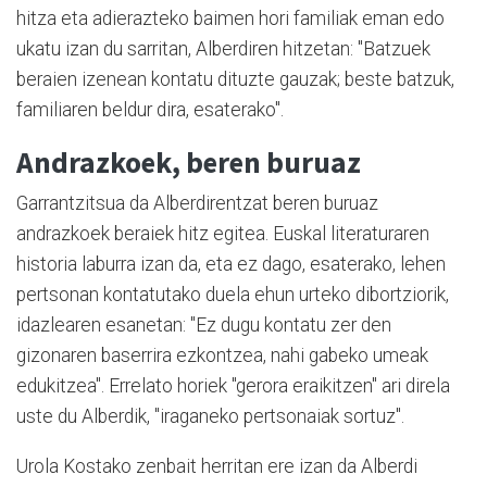
hitza eta adierazteko baimen hori familiak eman edo
ukatu izan du sarritan, Alberdiren hitzetan: "Batzuek
beraien izenean kontatu dituzte gauzak; beste batzuk,
familiaren beldur dira, esaterako".
Andrazkoek, beren buruaz
Garrantzitsua da Alberdirentzat beren buruaz
andrazkoek beraiek hitz egitea. Euskal literaturaren
historia laburra izan da, eta ez dago, esaterako, lehen
pertsonan kontatutako duela ehun urteko dibortziorik,
idazlearen esanetan: "Ez dugu kontatu zer den
gizonaren baserrira ezkontzea, nahi gabeko umeak
edukitzea". Errelato horiek "gerora eraikitzen" ari direla
uste du Alberdik, "iraganeko pertsonaiak sortuz".
Urola Kostako zenbait herritan ere izan da Alberdi