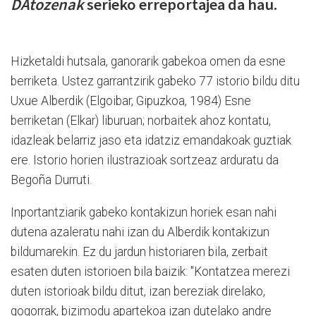
DAtozenak
serieko erreportajea da hau.
Hizketaldi hutsala, ganorarik gabekoa omen da esne
berriketa. Ustez garrantzirik gabeko 77 istorio bildu ditu
Uxue Alberdik (Elgoibar, Gipuzkoa, 1984) Esne
berriketan (Elkar) liburuan; norbaitek ahoz kontatu,
idazleak belarriz jaso eta idatziz emandakoak guztiak
ere. Istorio horien ilustrazioak sortzeaz arduratu da
Begoña Durruti.
Inportantziarik gabeko kontakizun horiek esan nahi
dutena azaleratu nahi izan du Alberdik kontakizun
bildumarekin. Ez du jardun historiaren bila, zerbait
esaten duten istorioen bila baizik: "Kontatzea merezi
duten istorioak bildu ditut, izan bereziak direlako,
gogorrak, bizimodu apartekoa izan dutelako andre