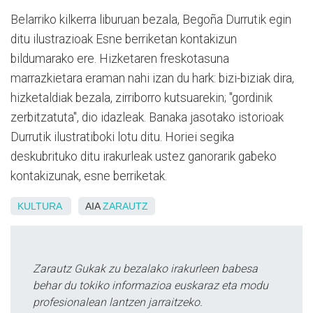
Belarriko kilkerra liburuan bezala, Begoña Durrutik egin
ditu ilustrazioak Esne berriketan kontakizun
bildumarako ere. Hizketaren freskotasuna
marrazkietara eraman nahi izan du hark: bizi-biziak dira,
hizketaldiak bezala, zirriborro kutsuarekin; "gordinik
zerbitzatuta", dio idazleak. Banaka jasotako istorioak
Durrutik ilustratiboki lotu ditu. Horiei segika
deskubrituko ditu irakurleak ustez ganorarik gabeko
kontakizunak, esne berriketak.
KULTURA
AIA
ZARAUTZ
Zarautz Gukak zu bezalako irakurleen babesa
behar du tokiko informazioa euskaraz eta modu
profesionalean lantzen jarraitzeko.