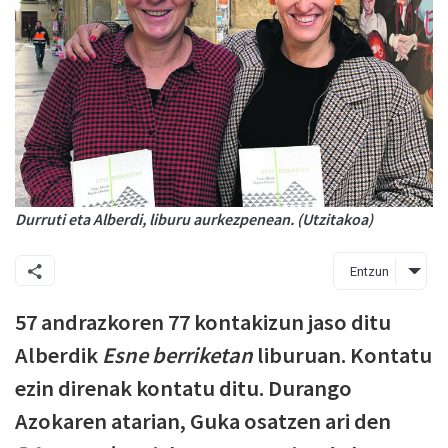
Durruti eta Alberdi, liburu aurkezpenean. (Utzitakoa)
Entzun
57 andrazkoren 77 kontakizun jaso ditu
Alberdik
Esne berriketan
liburuan. Kontatu
ezin direnak kontatu ditu. Durango
Azokaren atarian, Guka osatzen ari den