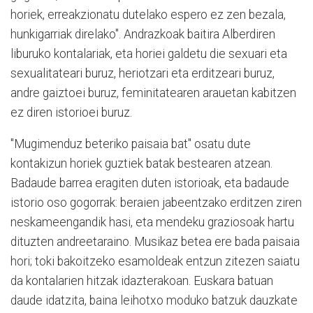
horiek, erreakzionatu dutelako espero ez zen bezala,
hunkigarriak direlako". Andrazkoak baitira Alberdiren
liburuko kontalariak, eta horiei galdetu die sexuari eta
sexualitateari buruz, heriotzari eta erditzeari buruz,
andre gaiztoei buruz, feminitatearen arauetan kabitzen
ez diren istorioei buruz.
"Mugimenduz beteriko paisaia bat" osatu dute
kontakizun horiek guztiek batak bestearen atzean.
Badaude barrea eragiten duten istorioak, eta badaude
istorio oso gogorrak: beraien jabeentzako erditzen ziren
neskameengandik hasi, eta mendeku graziosoak hartu
dituzten andreetaraino. Musikaz betea ere bada paisaia
hori; toki bakoitzeko esamoldeak entzun zitezen saiatu
da kontalarien hitzak idazterakoan. Euskara batuan
daude idatzita, baina leihotxo moduko batzuk dauzkate