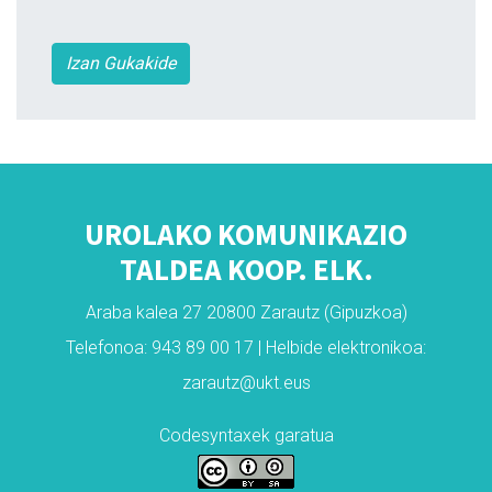
Izan Gukakide
UROLAKO KOMUNIKAZIO
TALDEA KOOP. ELK.
Araba kalea 27 20800 Zarautz (Gipuzkoa)
Telefonoa: 943 89 00 17 | Helbide elektronikoa:
zarautz@ukt.eus
Codesyntaxek garatua