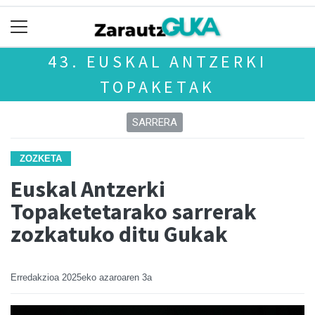
43. EUSKAL ANTZERKI
TOPAKETAK
SARRERA
ZOZKETA
Euskal Antzerki
Topaketetarako sarrerak
zozkatuko ditu Gukak
Erredakzioa
2025eko azaroaren 3a