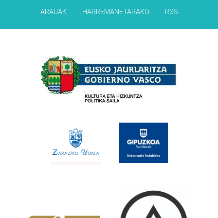
ARAUAK
HARREMANETARAKO
RSS
Babesleak