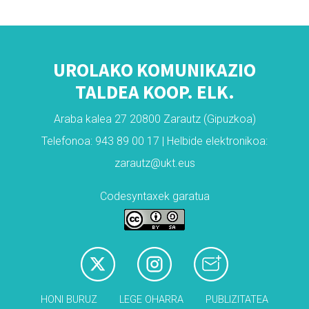
UROLAKO KOMUNIKAZIO
TALDEA KOOP. ELK.
Araba kalea 27 20800 Zarautz (Gipuzkoa)
Telefonoa: 943 89 00 17 | Helbide elektronikoa:
zarautz@ukt.eus
Codesyntaxek garatua
HONI BURUZ
LEGE OHARRA
PUBLIZITATEA