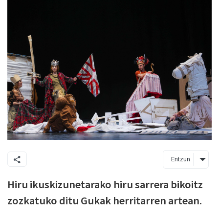
Entzun
Hiru ikuskizunetarako
hiru
sarrera
bi
k
oitz
zozkatuko ditu
Gukak
herritarren artean
.