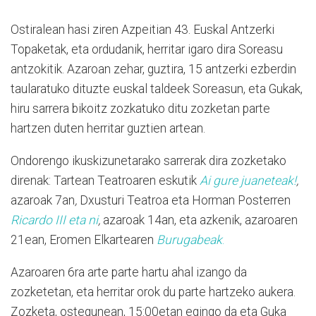
Ostiralean hasi ziren Azpeitian 43. Euskal Antzerki
Topaketak, eta ordudanik, herritar igaro dira Soreasu
antzokitik. Azaroan zehar, guztira, 15 antzerki ezberdin
taularatuko dituzte euskal taldeek Soreasun, eta Gukak,
hiru sarrera bikoitz zozkatuko ditu zozketan parte
hartzen duten herritar guztien artean.
Ondorengo ikuskizunetarako sarrerak dira zozketako
direnak: Tartean Teatroaren eskutik
Ai gure juaneteak!
,
azaroak 7an
,
Dxusturi Teatroa eta Horman Posterren
Ricardo III eta ni
,
azaroak 14an
, eta azkenik, azaroaren
21ean, Eromen Elkartearen
Burugabeak
.
Azaroaren 6ra arte parte hartu ahal izango da
zozketetan, eta herritar orok du parte hartzeko aukera.
Zozketa, ostegunean, 15:00etan egingo da eta Guka