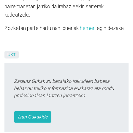
harremanetan jarriko da irabazleekin sarrerak
kudeatzeko.
Zozketan parte hartu nahi duenak
hemen
egin dezake.
UKT
Zarautz Gukak zu bezalako irakurleen babesa
behar du tokiko informazioa euskaraz eta modu
profesionalean lantzen jarraitzeko.
Izan Gukakide